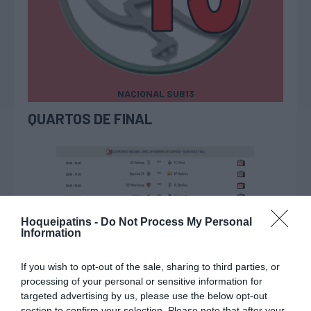
NACIONAL
SUB13
QUARTOS DE FINAL
Hoqueipatins -
Do Not Process My Personal
SEMI-FINAIS
Information
If you wish to opt-out of the sale, sharing to third parties, or
processing of your personal or sensitive information for
targeted advertising by us, please use the below opt-out
section to confirm your selection. Please note that after your