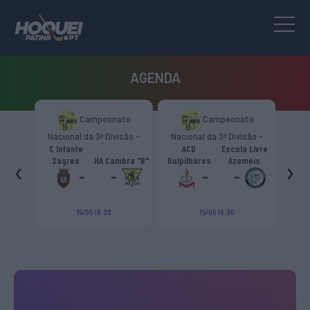
AGENDA
to
Campeonato
Campeonato
são -
Nacional da 3ª Divisão -
Nacional da 3ª Divisão -
T
CR
Zona Norte “B”
Zona Norte “B”
C Infante
ACD
Escola Livre
gueiro
‹
›
Sagres
HA Cambra "B"
Gulpilhares
Azeméis
HC Cas
ouga
-
-
-
-
15/05 18:30
15/05 18:30