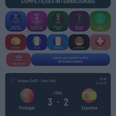
COMPETIÇÕES INTERNACIONAIS
WSE MEN
WSE WOMEN
WSE CUP
WSE CUP
WSE
CHAMPIONS
CHAMPIONS
MEN
WOMEN
TROPHY
ESPANHA
ITÁLIA
FRANÇA
ALEMANHA
SUÍÇA
TODAS AS COMPETIÇÕES
INTERNACIONAIS
INGLATERRA
21:30
Europeu Sub17 - Fase Final
25 JULHO
FINAL
3
2
-
Portugal
Espanha