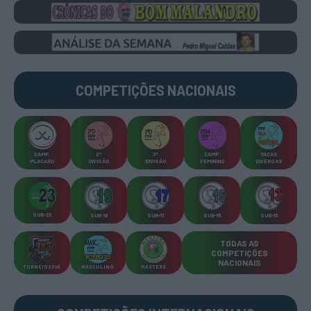
COMPETIÇÕES
NACIONAIS
CAMP
.
2ª
3ª
CAMP
.
TAÇAS
PLACARD
DIVISÃO
DIVISÃO
FEMININO
DIVERSAS
SUB-23
SUB-19
SUB-17
SUB-15
SUB-13
TODAS AS
COMPETIÇÕES
NACIONAIS
TORNEIOS 3x3
MASCULINO
MASTERS