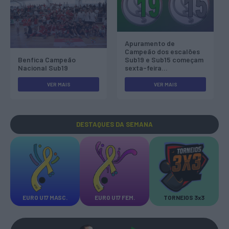
Apuramento de
Campeão dos escalões
Benfica Campeão
Sub19 e Sub15 começam
Nacional Sub19
sexta-feira...
VER MAIS
VER MAIS
DESTAQUES
DA SEMANA
EURO U17 MASC.
EURO U17 FEM.
TORNEIOS 3x3