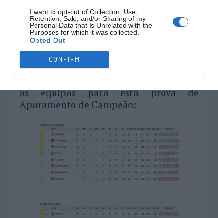
I want to opt-out of Collection, Use,
Retention, Sale, and/or Sharing of my
Personal Data that Is Unrelated with the
Purposes for which it was collected.
Opted Out
Relembro agora as Classificações Finais
CONFIRM
das Zonas Norte, Sul e do Apuramento
das Regiões Autónomas que apuraram
as equipas para esta prova de
Apuramento de Campeão: