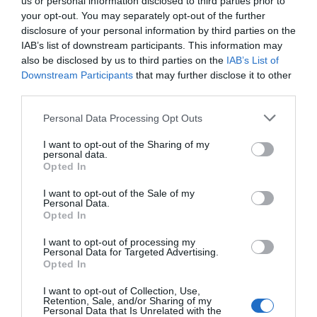
us or personal information disclosed to third parties prior to
your opt-out. You may separately opt-out of the further
disclosure of your personal information by third parties on the
COMPETIÇÕES
NACIONAIS
IAB’s list of downstream participants. This information may
also be disclosed by us to third parties on the
IAB’s List of
Downstream Participants
that may further disclose it to other
third parties.
CAMP
.
2ª
3ª
CAMP
.
TAÇAS
PLACARD
DIVISÃO
DIVISÃO
FEMININO
DIVERSAS
Personal Data Processing Opt Outs
I want to opt-out of the Sharing of my
personal data.
Opted In
SUB-23
SUB-19
SUB-17
SUB-15
SUB-13
I want to opt-out of the Sale of my
TODAS AS
Personal Data.
COMPETIÇÕES
Opted In
NACIONAIS
TORNEIOS 3x3
MASCULINO
MASTERS
I want to opt-out of processing my
Personal Data for Targeted Advertising.
Opted In
COMPETIÇÕES INTERNACIONAIS
I want to opt-out of Collection, Use,
Retention, Sale, and/or Sharing of my
Personal Data that Is Unrelated with the