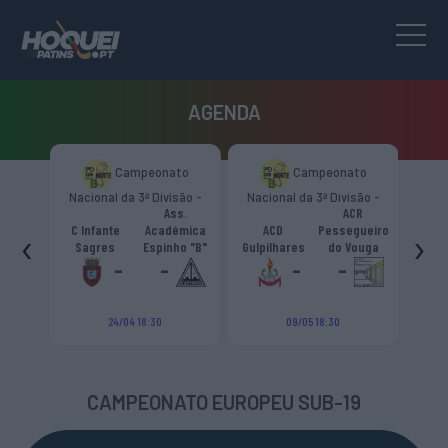
AGENDA
to
Campeonato
Campeonato
são -
Nacional da 3ª Divisão -
Nacional da 3ª Divisão -
Naci
Ass.
ACR
Zona Norte “B”
Zona Norte “B”
C I
C Infante
Académica
ACD
Pessegueiro
‹
›
bra "B"
Sa
Sagres
Espinho "B"
Gulpilhares
do Vouga
-
-
-
-
24/04 18:30
09/05 18:30
CAMPEONATO EUROPEU SUB-19