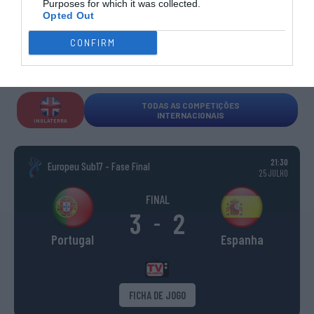
Purposes for which it was collected.
Opted Out
WSE MEN
WSE WOMEN
WSE CUP
WSE CUP
WSE
CHAMPIONS
CHAMPIONS
MEN
WOMEN
TROPHY
CONFIRM
ESPANHA
ITÁLIA
FRANÇA
ALEMANHA
SUÍÇA
TODAS AS COMPETIÇÕES
INTERNACIONAIS
INGLATERRA
21:30
Europeu Sub17 - Fase Final
25 JULHO
FINAL
3
2
-
Portugal
Espanha
FICHA DE JOGO