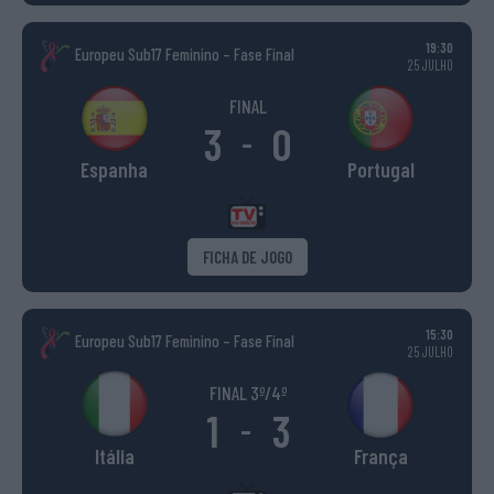
19:30
Europeu Sub17 Feminino – Fase Final
25 JULHO
FINAL
3
0
-
Espanha
Portugal
FICHA DE JOGO
15:30
Europeu Sub17 Feminino – Fase Final
25 JULHO
FINAL 3º/4º
1
3
-
Itália
França