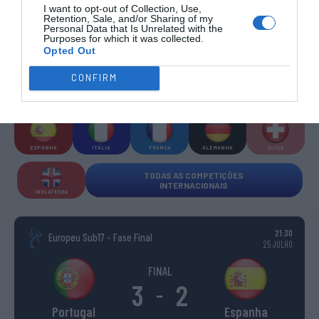
I want to opt-out of Collection, Use,
COMPETIÇÕES INTERNACIONAIS
Retention, Sale, and/or Sharing of my
Personal Data that Is Unrelated with the
Purposes for which it was collected.
Opted Out
CONFIRM
WSE MEN
WSE WOMEN
WSE CUP
WSE CUP
WSE
CHAMPIONS
CHAMPIONS
MEN
WOMEN
TROPHY
ESPANHA
ITÁLIA
FRANÇA
ALEMANHA
SUÍÇA
TODAS AS COMPETIÇÕES
INTERNACIONAIS
INGLATERRA
21:30
Europeu Sub17 - Fase Final
25 JULHO
FINAL
3
2
-
Portugal
Espanha