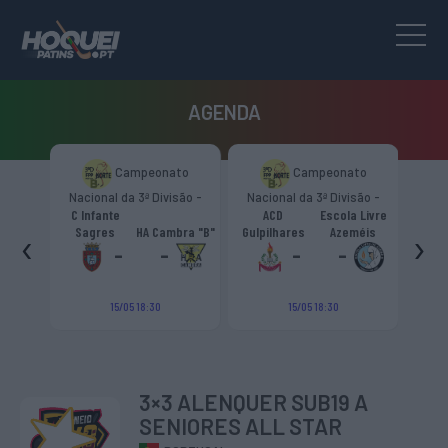
AGENDA
to
Campeonato
Campeonato
são -
Nacional da 3ª Divisão -
Nacional da 3ª Divisão -
T
CR
Zona Norte “B”
Zona Norte “B”
C Infante
ACD
Escola Livre
gueiro
‹
›
Sagres
HA Cambra "B"
Gulpilhares
Azeméis
HC Cas
ouga
-
-
-
-
15/05 18:30
15/05 18:30
3×3 ALENQUER SUB19 A
SENIORES ALL STAR