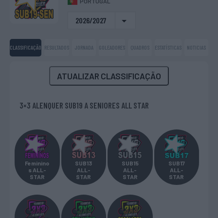
PORTUGAL
2026/2027
CLASSIFICAÇÃO
RESULTADOS
JORNADA
GOLEADORES
QUADROS
ESTATÍSTICAS
NOTICIAS
ATUALIZAR CLASSIFICAÇÃO
3×3 ALENQUER SUB19 A SENIORES ALL STAR
Feminino
SUB13
SUB15
SUB17
s ALL-
ALL-
ALL-
ALL-
STAR
STAR
STAR
STAR