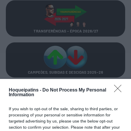
TRANSFERÊNCIAS - ÉPOCA 2026/27
CAMPEÕES, SUBIDAS E DESCIDAS
2025-26
Hoqueipatins -
Do Not Process My Personal
JOGOS EM DIRETO
Information
ÚLTIMOS
PRÓXIMOS
If you wish to opt-out of the sale, sharing to third parties, or
RESULTADOS
JOGOS
processing of your personal or sensitive information for
targeted advertising by us, please use the below opt-out
RESULTADOS
NOMEAÇÕES
section to confirm your selection. Please note that after your
DO DIA
DE ÁRBITROS