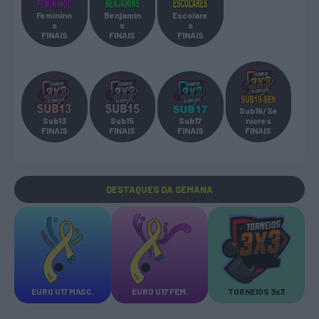
Feminino
Benjamin
Escolare
s
s
s
FINAIS
FINAIS
FINAIS
Sub19/Se
Sub13
Sub15
Sub17
niores
FINAIS
FINAIS
FINAIS
FINAIS
DESTAQUES
DA SEMANA
EURO U17 MASC.
EURO U17 FEM.
TORNEIOS 3x3