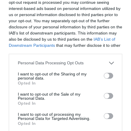
opt-out request is processed you may continue seeing
interest-based ads based on personal information utilized by
us or personal information disclosed to third parties prior to
your opt-out. You may separately opt-out of the further
disclosure of your personal information by third parties on the
IAB’s list of downstream participants. This information may
also be disclosed by us to third parties on the
IAB’s List of
COMPETIÇÕES
NACIONAIS
Downstream Participants
that may further disclose it to other
third parties.
Personal Data Processing Opt Outs
CAMP
.
2ª
3ª
CAMP
.
TAÇAS
I want to opt-out of the Sharing of my
PLACARD
DIVISÃO
DIVISÃO
FEMININO
DIVERSAS
personal data.
Opted In
I want to opt-out of the Sale of my
SUB-23
Personal Data.
SUB-19
SUB-17
SUB-15
SUB-13
Opted In
TODAS AS
COMPETIÇÕES
I want to opt-out of processing my
NACIONAIS
Personal Data for Targeted Advertising.
TORNEIOS 3x3
MASCULINO
MASTERS
Opted In