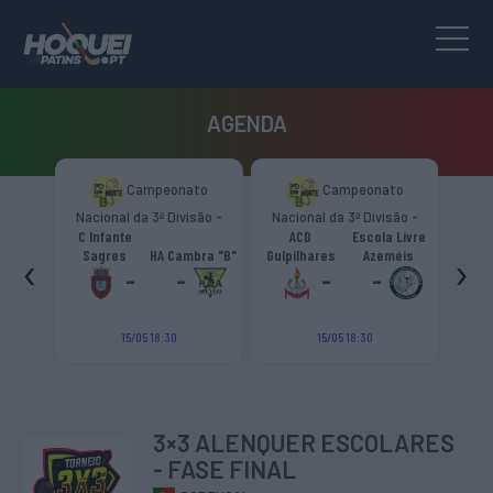
AGENDA
to
Campeonato
Campeonato
são -
Nacional da 3ª Divisão -
Nacional da 3ª Divisão -
T
CR
Zona Norte “B”
Zona Norte “B”
C Infante
ACD
Escola Livre
gueiro
‹
›
Sagres
HA Cambra "B"
Gulpilhares
Azeméis
HC Cas
ouga
-
-
-
-
15/05 18:30
15/05 18:30
3×3 ALENQUER ESCOLARES
- FASE FINAL