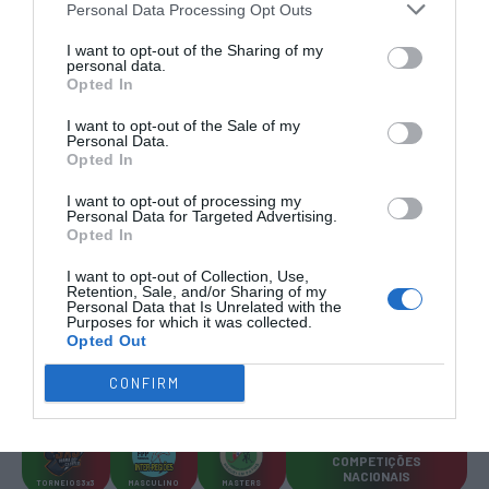
Personal Data Processing Opt Outs
RESULTADOS
NOMEAÇÕES
DO DIA
DE ÁRBITROS
I want to opt-out of the Sharing of my
personal data.
Opted In
I want to opt-out of the Sale of my
Personal Data.
Opted In
COMPETIÇÕES
NACIONAIS
I want to opt-out of processing my
Personal Data for Targeted Advertising.
Opted In
I want to opt-out of Collection, Use,
Retention, Sale, and/or Sharing of my
Personal Data that Is Unrelated with the
CAMP
.
2ª
3ª
CAMP
.
TAÇAS
PLACARD
DIVISÃO
DIVISÃO
FEMININO
DIVERSAS
Purposes for which it was collected.
Opted Out
CONFIRM
SUB-23
SUB-19
SUB-17
SUB-15
SUB-13
TODAS AS
COMPETIÇÕES
NACIONAIS
TORNEIOS 3x3
MASCULINO
MASTERS