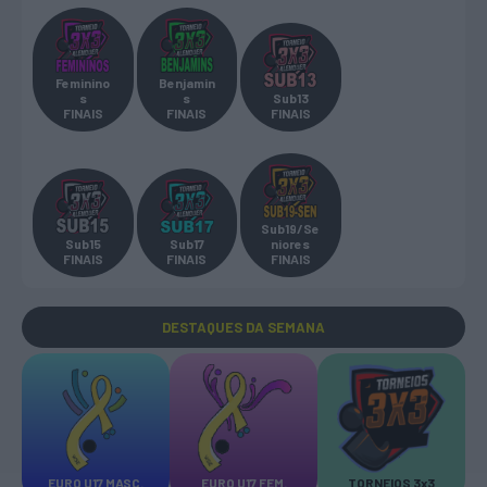
Feminino
Benjamin
s
s
Sub13
FINAIS
FINAIS
FINAIS
Sub19/Se
Sub15
Sub17
niores
FINAIS
FINAIS
FINAIS
DESTAQUES
DA SEMANA
EURO U17 MASC.
EURO U17 FEM.
TORNEIOS 3x3