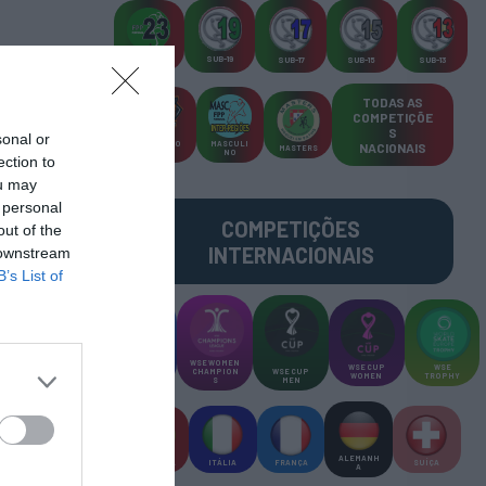
SUB-23
SUB-19
SUB-17
SUB-15
SUB-13
TODAS AS
COMPETIÇÕE
S
sonal or
TORNEIO
MASCULI
NACIONAIS
MASTERS
S 3x3
NO
ection to
ou may
 personal
COMPETIÇÕES
out of the
INTERNACIONAIS
 downstream
B’s List of
WSE MEN
WSE WOMEN
WSE CUP
WSE
CHAMPION
CHAMPION
WSE CUP
WOMEN
TROPHY
S
S
MEN
ALEMANH
ESPANHA
ITÁLIA
FRANÇA
SUÍÇA
A