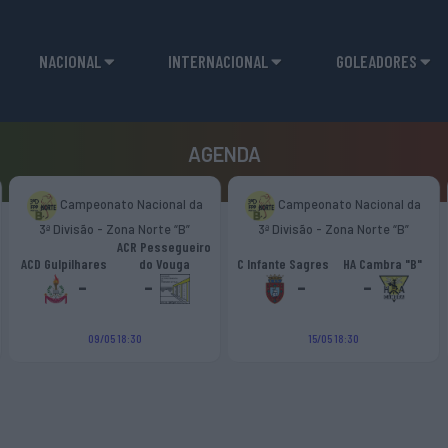
NACIONAL
INTERNACIONAL
GOLEADORES
AGENDA
Campeonato Nacional da
Campeonato Nacional da
3ª Divisão - Zona Norte “B”
3ª Divisão - Zona Norte “B”
ACR Pessegueiro
ACD Gulpilhares
do Vouga
C Infante Sagres
HA Cambra "B"
-
-
-
-
09/05 18:30
15/05 18:30