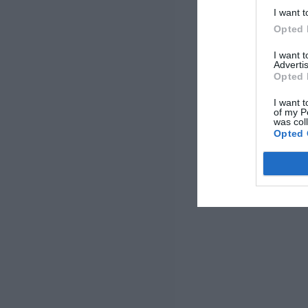
I want t
Opted 
I want 
Advertis
Opted 
I want t
of my P
was col
Opted 