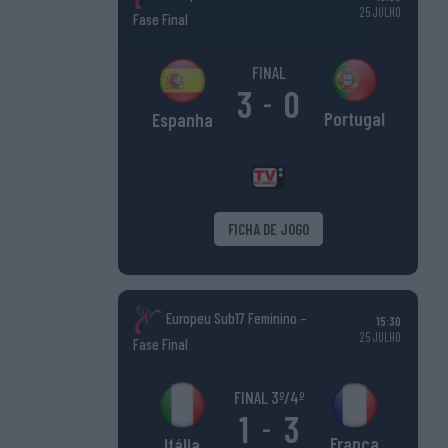
25 JULHO
Fase Final
FINAL
3
0
-
Portugal
Espanha
FICHA DE JOGO
Europeu Sub17 Feminino –
15:30
25 JULHO
Fase Final
FINAL 3º/4º
1
3
-
França
Itália