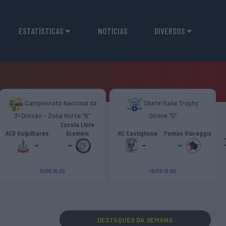
ESTATÍSTICAS
NOTÍCIAS
DIVERSOS
Campeonato Nacional da
Skate Italia Trophy
3ª Divisão - Zona Norte “B”
Girone “D”
Escola Livre
ACD Gulpilhares
Azeméis
HC Castiglione
Pumas Viareggio
-
-
-
-
15/05 18:30
19/09 18:00
DESTAQUES
DA SEMANA