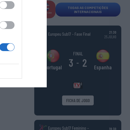
TODAS AS COMPETIÇÕES
INTERNACIONAIS
INGLATERR
A
21:30
Europeu Sub17 - Fase Final
25 JULHO
FINAL
3
2
-
Espanha
Portugal
FICHA DE JOGO
Europeu Sub17 Feminino –
19:30