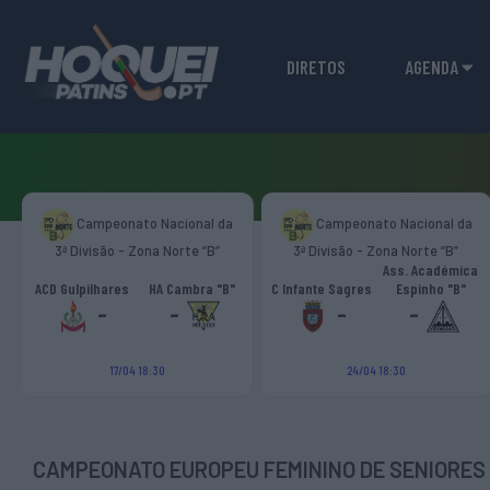
DIRETOS
AGENDA
Campeonato Nacional da
Campeonato Nacional da
3ª Divisão - Zona Norte “B”
3ª Divisão - Zona Norte “B”
Ass. Académica
‹
ACD Gulpilhares
HA Cambra "B"
C Infante Sagres
Espinho "B"
-
-
-
-
17/04 18:30
24/04 18:30
CAMPEONATO EUROPEU FEMININO DE SENIORES