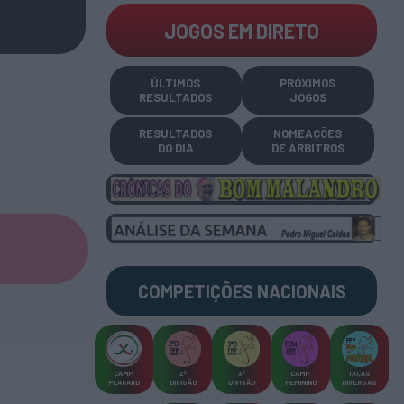
JOGOS EM DIRETO
ÚLTIMOS
PRÓXIMOS
RESULTADOS
JOGOS
RESULTADOS
NOMEAÇÕES
DO DIA
DE ÁRBITROS
COMPETIÇÕES
NACIONAIS
CAMP
.
2ª
3ª
CAMP
.
TAÇAS
PLACARD
DIVISÃO
DIVISÃO
FEMININO
DIVERSAS