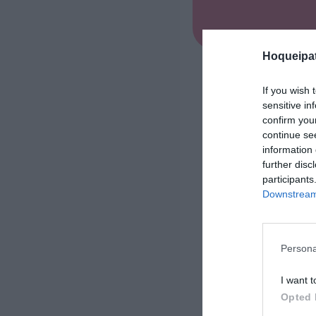
Hoqueipat
If you wish 
sensitive in
confirm you
continue se
information 
further disc
participants
Downstream 
Persona
I want t
Opted 