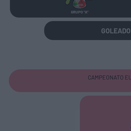
GRUPO “A”
GOLEADO
CAMPEONATO EU