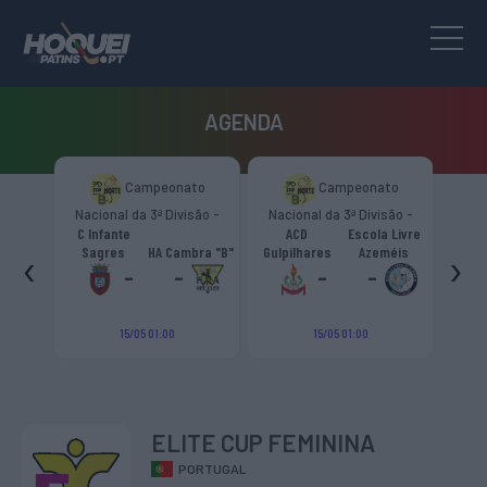
AGENDA
to
Campeonato
Campeonato
são -
Nacional da 3ª Divisão -
Nacional da 3ª Divisão -
T
CR
Zona Norte “B”
Zona Norte “B”
C Infante
ACD
Escola Livre
gueiro
‹
›
Sagres
HA Cambra "B"
Gulpilhares
Azeméis
HC Cas
ouga
-
-
-
-
15/05 01:00
15/05 01:00
ELITE CUP FEMININA
PORTUGAL