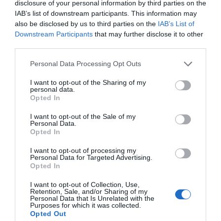
disclosure of your personal information by third parties on the
IAB’s list of downstream participants. This information may
also be disclosed by us to third parties on the
IAB’s List of
Downstream Participants
that may further disclose it to other
CAMPEÕES, SUBIDAS E DESCIDAS
2025-26
third parties.
Personal Data Processing Opt Outs
JOGOS EM DIRETO
I want to opt-out of the Sharing of my
personal data.
Opted In
ÚLTIMOS
PRÓXIMOS
RESULTADOS
JOGOS
I want to opt-out of the Sale of my
Personal Data.
RESULTADOS
NOMEAÇÕES
Opted In
DO DIA
DE ÁRBITROS
I want to opt-out of processing my
Personal Data for Targeted Advertising.
Opted In
I want to opt-out of Collection, Use,
Retention, Sale, and/or Sharing of my
Personal Data that Is Unrelated with the
Purposes for which it was collected.
COMPETIÇÕES
NACIONAIS
Opted Out