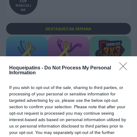
CUP
MASCULI
NA
DESTAQUES
DA SEMANA
Hoqueipatins -
Do Not Process My Personal
Information
EURO U17 MASC.
EURO U17 FEM.
TORNEIOS 3x3
If you wish to opt-out of the sale, sharing to third parties, or
processing of your personal or sensitive information for
targeted advertising by us, please use the below opt-out
section to confirm your selection. Please note that after your
opt-out request is processed you may continue seeing
TRANSFERÊNCIAS - ÉPOCA 2026/27
interest-based ads based on personal information utilized by
us or personal information disclosed to third parties prior to
your opt-out. You may separately opt-out of the further