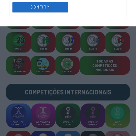
CONFIRM
CAMP
.
2ª
3ª
CAMP
.
TAÇAS
PLACARD
DIVISÃO
DIVISÃO
FEMININO
DIVERSAS
SUB-23
SUB-19
SUB-17
SUB-15
SUB-13
TODAS AS
COMPETIÇÕES
NACIONAIS
TORNEIOS 3x3
MASCULINO
MASTERS
COMPETIÇÕES INTERNACIONAIS
WSE MEN
WSE WOMEN
WSE CUP
WSE CUP
WSE
CHAMPIONS
CHAMPIONS
MEN
WOMEN
TROPHY