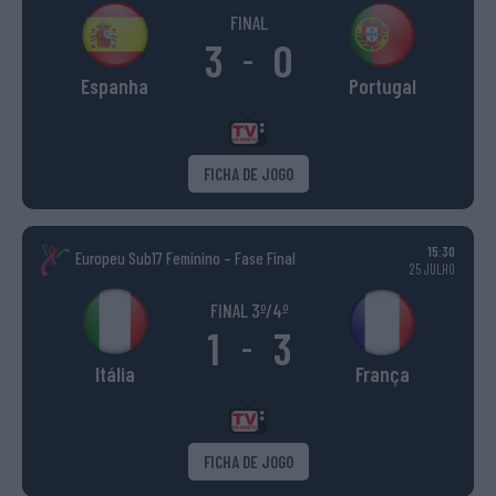
FINAL
3
0
-
Espanha
Portugal
FICHA DE JOGO
15:30
Europeu Sub17 Feminino – Fase Final
25 JULHO
FINAL 3º/4º
1
3
-
Itália
França
FICHA DE JOGO