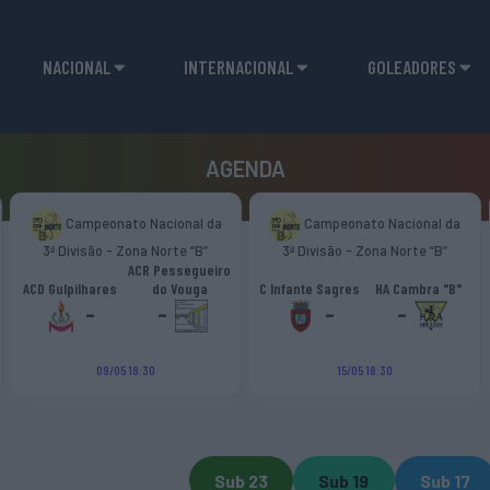
NACIONAL
INTERNACIONAL
GOLEADORES
AGENDA
Campeonato Nacional da
Campeonato Nacional da
3ª Divisão - Zona Norte “B”
3ª Divisão - Zona Norte “B”
ACR Pessegueiro
ACD Gulpilhares
do Vouga
C Infante Sagres
HA Cambra "B"
-
-
-
-
09/05 18:30
15/05 18:30
Sub 23
Sub 19
Sub 17