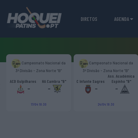
DIRETOS
AGENDA
Campeonato Nacional da
Campeonato Nacional da
3ª Divisão - Zona Norte “B”
3ª Divisão - Zona Norte “B”
Ass. Académica
‹
ACD Gulpilhares
HA Cambra "B"
C Infante Sagres
Espinho "B"
-
-
-
-
17/04 18:30
24/04 18:30