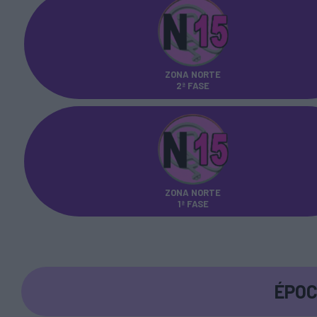
ZONA NORTE
2ª FASE
ZONA NORTE
1ª FASE
ÉPOC