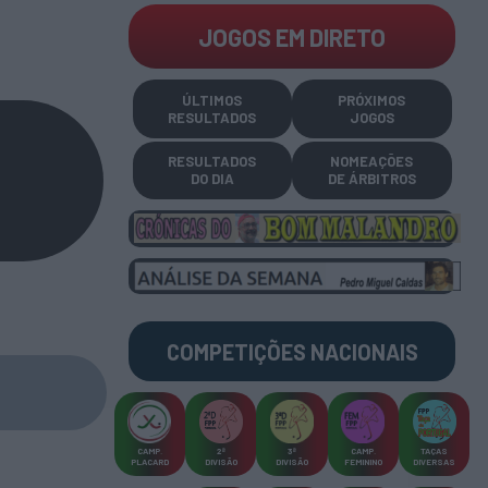
JOGOS EM DIRETO
ÚLTIMOS
PRÓXIMOS
RESULTADOS
JOGOS
RESULTADOS
NOMEAÇÕES
DO DIA
DE ÁRBITROS
COMPETIÇÕES
NACIONAIS
CAMP
.
2ª
3ª
CAMP
.
TAÇAS
PLACARD
DIVISÃO
DIVISÃO
FEMININO
DIVERSAS