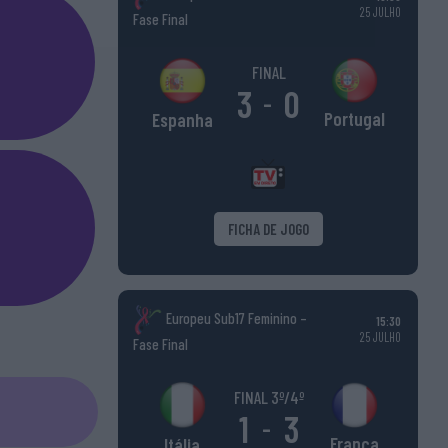
25 JULHO
Fase Final
FINAL
3
0
-
Portugal
Espanha
FICHA DE JOGO
Europeu Sub17 Feminino –
15:30
25 JULHO
Fase Final
FINAL 3º/4º
1
3
-
França
Itália