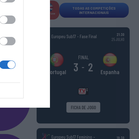
TODAS AS COMPETIÇÕES
INTERNACIONAIS
INGLATERR
A
21:30
Europeu Sub17 - Fase Final
25 JULHO
FINAL
3
2
-
Espanha
Portugal
FICHA DE JOGO
Europeu Sub17 Feminino –
19:30