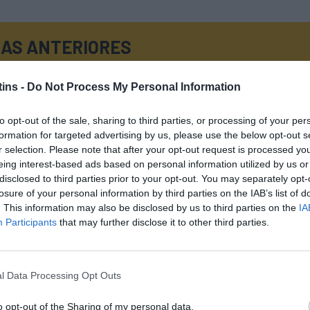
AS ANTERIORES
ins -
Do Not Process My Personal Information
to opt-out of the sale, sharing to third parties, or processing of your per
formation for targeted advertising by us, please use the below opt-out s
APURAMENTO
APURAMENTO
r selection. Please note that after your opt-out request is processed y
ZONA CENTRO
ZONA SUL
eing interest-based ads based on personal information utilized by us or
disclosed to third parties prior to your opt-out. You may separately opt-
losure of your personal information by third parties on the IAB’s list of
. This information may also be disclosed by us to third parties on the
IA
Participants
that may further disclose it to other third parties.
APUR. CAMPEÃO GRUPO 2
l Data Processing Opt Outs
NATO NACIONAL MASCULINO DE JOVENS
o opt-out of the Sharing of my personal data.