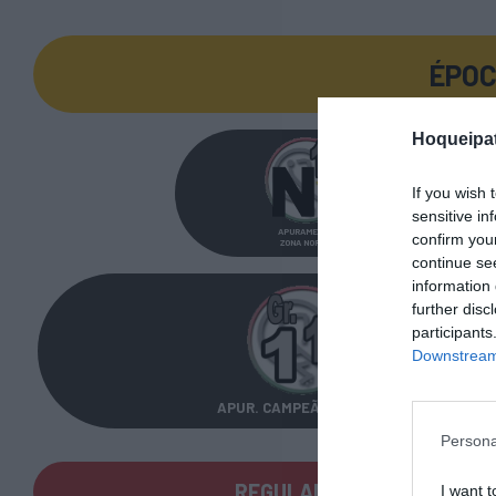
ÉPOC
Hoqueipat
If you wish 
sensitive in
APURAMENTO
confirm you
ZONA NORTE
continue se
information 
further disc
participants
Downstream 
APUR. CAMPEÃO GRUPO 1
Persona
REGULAMENTO DO CAMPEO
I want t