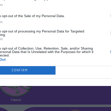
In
o opt-out of the Sale of my Personal Data.
In
to opt-out of processing my Personal Data for Targeted
ing.
TO NACIONAL SUB-15
In
FEMININO
o opt-out of Collection, Use, Retention, Sale, and/or Sharing
ersonal Data that Is Unrelated with the Purposes for which it
lected.
Out
CONFIRM
FINAIS