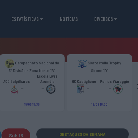
ESTATÍSTICAS
NOTÍCIAS
DIVERSOS
Campeonato Nacional da
Skate Italia Trophy
3ª Divisão - Zona Norte “B”
Girone “D”
Escola Livre
ACD Gulpilhares
Azeméis
HC Castiglione
Pumas Viareggio
-
-
-
-
15/05 18:30
19/09 18:00
DESTAQUES
DA SEMANA
Sub 13