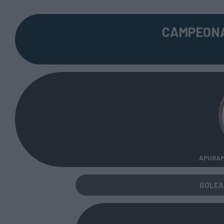
CAMPEONA
APURAM
GOLEA