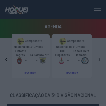
AGENDA
nato
Campeonato
Skate Italia
ivisão -
Nacional da 3ª Divisão -
Trophy Girone “D”
“B”
Zona Norte “B”
ACD
Escola Livre
Pumas
‹
›
ambra "B"
Gulpilhares
Azeméis
HC Castiglione
Viareggio
H
-
-
-
-
-
15/05 18:30
19/09 18:00
CLASSIFICAÇÃO DA 3ª DIVISÃO NACIONAL