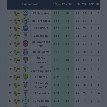
Campeonato
MÉDIA
PONTOS
JOG
VIT
EMP
DER
GM
1º
CP Sobreira
2.69
70
26
23
1
2
16
2º
HCP Grândola
2.63
63
24
20
3
1
15
3º
GD CRIAR-T
2.58
62
24
19
5
0
14
4º
Valença HC
2.58
67
26
22
1
3
13
UD Oliveirense
5º
2.54
66
26
22
0
4
14
"B"
6º
AD OH Sports
2.38
62
26
19
5
2
18
AD "Os
7º
2.35
61
26
20
1
5
11
Limianos"
UD
8º
2.27
59
26
18
5
3
15
Vilafranquense
9º
HC Marco
2.12
55
26
18
1
7
13
CD Paço de
10º
2.08
50
24
16
2
6
10
Arcos "B"
11º
GD Sesimbra
2.08
50
24
15
5
4
10
12º
HC Mealhada
2.04
53
26
17
2
7
10
CA Campo