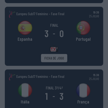
19:30
Europeu Sub17 Feminino – Fase Final
25 JULHO
FINAL
3
0
-
Espanha
Portugal
FICHA DE JOGO
15:30
Europeu Sub17 Feminino – Fase Final
25 JULHO
FINAL 3º/4º
1
3
-
Itália
França