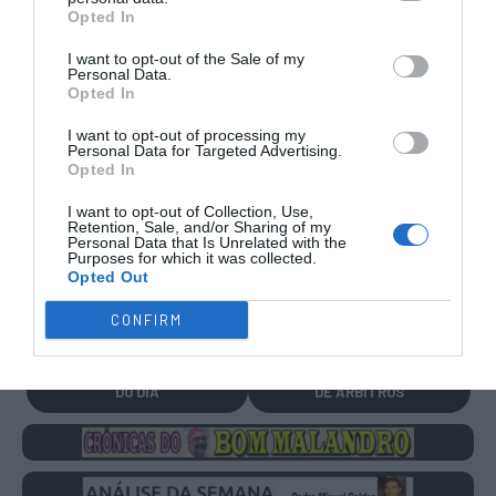
Opted In
TRANSFERÊNCIAS - ÉPOCA 2026/27
I want to opt-out of the Sale of my
Personal Data.
Opted In
I want to opt-out of processing my
Personal Data for Targeted Advertising.
Opted In
CAMPEÕES, SUBIDAS E DESCIDAS
2025-26
I want to opt-out of Collection, Use,
Retention, Sale, and/or Sharing of my
JOGOS EM DIRETO
Personal Data that Is Unrelated with the
Purposes for which it was collected.
Opted Out
ÚLTIMOS
PRÓXIMOS
CONFIRM
RESULTADOS
JOGOS
RESULTADOS
NOMEAÇÕES
DO DIA
DE ÁRBITROS