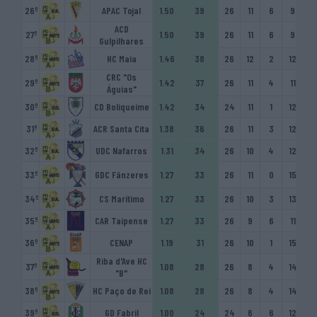
26º
APAC Tojal
1.50
39
26
11
6
9
10
ACD
27º
1.50
39
26
11
6
9
12
Gulpilhares
28º
HC Maia
1.46
38
26
12
2
12
10
CRC "Os
29º
1.42
37
26
11
4
11
10
Águias"
30º
CD Boliqueime
1.42
34
24
11
1
12
10
31º
ACR Santa Cita
1.38
36
26
11
3
12
10
32º
UDC Nafarros
1.31
34
26
10
4
12
10
33º
GDC Fânzeres
1.27
33
26
11
0
15
10
34º
CS Marítimo
1.27
33
26
10
3
13
74
35º
CAR Taipense
1.27
33
26
9
6
11
93
36º
CENAP
1.19
31
26
10
1
15
8
Riba d'Ave HC
37º
1.08
28
26
8
4
14
90
"B"
38º
HC Paço de Rei
1.08
28
26
8
4
14
75
39º
GD Fabril
1.00
24
24
6
6
12
76