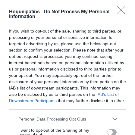
53º
ADJ Vila Praia
0.08
2
26
0
2
24
68
Hoqueipatins -
Do Not Process My Personal
CH Carvalhos
Information
54º
0.04
1
26
0
1
25
4
"B"
55º
GC Odivelas
0.00
0
26
0
0
26
57
If you wish to opt-out of the sale, sharing to third parties, or
processing of your personal or sensitive information for
targeted advertising by us, please use the below opt-out
section to confirm your selection. Please note that after your
DESTAQUES
DA SEMANA
opt-out request is processed you may continue seeing
interest-based ads based on personal information utilized by
us or personal information disclosed to third parties prior to
your opt-out. You may separately opt-out of the further
disclosure of your personal information by third parties on the
IAB’s list of downstream participants. This information may
also be disclosed by us to third parties on the
IAB’s List of
EURO U17 MASC.
EURO U17 FEM.
TORNEIOS 3x3
Downstream Participants
that may further disclose it to other
third parties.
Personal Data Processing Opt Outs
I want to opt-out of the Sharing of my
personal data.