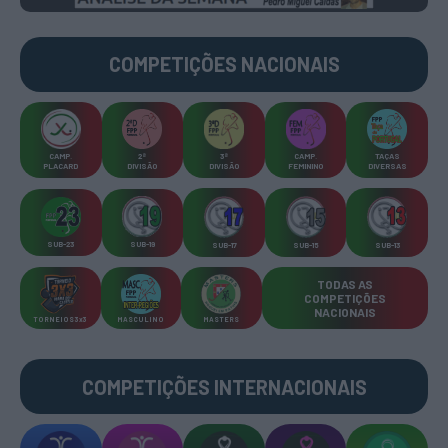
COMPETIÇÕES
NACIONAIS
CAMP
.
2ª
3ª
CAMP
.
TAÇAS
PLACARD
DIVISÃO
DIVISÃO
FEMININO
DIVERSAS
SUB-23
SUB-19
SUB-17
SUB-15
SUB-13
TODAS AS
COMPETIÇÕES
NACIONAIS
TORNEIOS 3x3
MASCULINO
MASTERS
COMPETIÇÕES INTERNACIONAIS