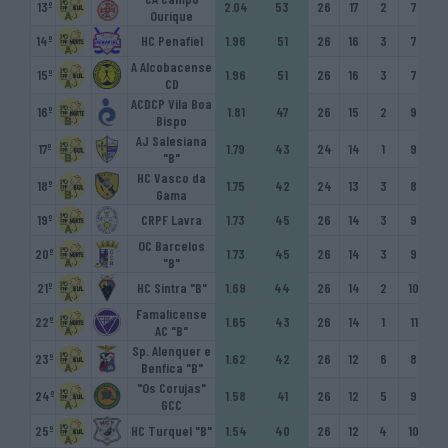
13º
2.04
53
26
17
2
7
13
Ourique
14º
HC Penafiel
1.96
51
26
16
3
7
117
A Alcobacense
15º
1.96
51
26
16
3
7
12
CD
ACDCP Vila Boa
16º
1.81
47
26
15
2
9
98
Bispo
AJ Salesiana
17º
1.79
43
24
14
1
9
88
"B"
HC Vasco da
18º
1.75
42
24
13
3
8
10
Gama
19º
CRPF Lavra
1.73
45
26
14
3
9
97
OC Barcelos
20º
1.73
45
26
14
3
9
111
"B"
21º
HC Sintra "B"
1.69
44
26
14
2
10
10
Famalicense
22º
1.65
43
26
14
1
11
11
AC "B"
Sp. Alenquer e
23º
1.62
42
26
12
6
8
97
Benfica "B"
"Os Corujas"
24º
1.58
41
26
12
5
9
99
GCC
25º
HC Turquel "B"
1.54
40
26
12
4
10
11