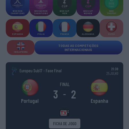
WSE MEN
WSE WOMEN
WSE CUP
WSE CUP
WSE
CHAMPIONS
CHAMPIONS
MEN
WOMEN
TROPHY
ESPANHA
ITÁLIA
FRANÇA
ALEMANHA
SUÍÇA
TODAS AS COMPETIÇÕES
INTERNACIONAIS
INGLATERRA
21:30
Europeu Sub17 - Fase Final
25 JULHO
FINAL
3
2
-
Portugal
Espanha
FICHA DE JOGO