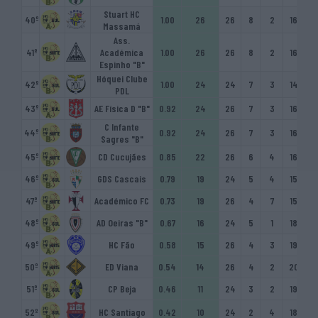
Stuart HC
40º
1.00
26
26
8
2
16
10
Massamá
Ass.
41º
Académica
1.00
26
26
8
2
16
87
Espinho "B"
Hóquei Clube
42º
1.00
24
24
7
3
14
81
PDL
43º
AE Física D "B"
0.92
24
26
7
3
16
87
C Infante
44º
0.92
24
26
7
3
16
90
Sagres "B"
45º
CD Cucujães
0.85
22
26
6
4
16
75
46º
GDS Cascais
0.79
19
24
5
4
15
87
47º
Académico FC
0.73
19
26
4
7
15
77
48º
AD Oeiras "B"
0.67
16
24
5
1
18
87
49º
HC Fão
0.58
15
26
4
3
19
86
50º
ED Viana
0.54
14
26
4
2
20
65
51º
CP Beja
0.46
11
24
3
2
19
80
52º
HC Santiago
0.42
10
24
2
4
18
62