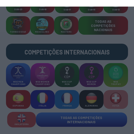
SUB-23
SUB-19
SUB-17
SUB-15
SUB-13
TODAS AS
COMPETIÇÕES
NACIONAIS
TORNEIOS 3x3
MASCULINO
MASTERS
COMPETIÇÕES INTERNACIONAIS
WSE MEN
WSE WOMEN
WSE CUP
WSE CUP
WSE
CHAMPIONS
CHAMPIONS
MEN
WOMEN
TROPHY
ESPANHA
ITÁLIA
FRANÇA
ALEMANHA
SUÍÇA
TODAS AS COMPETIÇÕES
INTERNACIONAIS
INGLATERRA