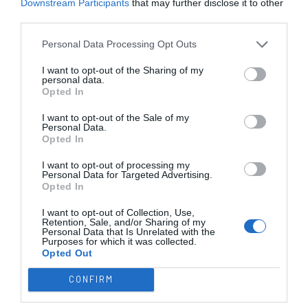
Downstream Participants
that may further disclose it to other
JOGOS EM DIRETO
third parties.
Personal Data Processing Opt Outs
ÚLTIMOS
PRÓXIMOS
RESULTADOS
JOGOS
I want to opt-out of the Sharing of my
personal data.
RESULTADOS
NOMEAÇÕES
Opted In
DO DIA
DE ÁRBITROS
I want to opt-out of the Sale of my
Personal Data.
Opted In
I want to opt-out of processing my
Personal Data for Targeted Advertising.
Opted In
COMPETIÇÕES
NACIONAIS
I want to opt-out of Collection, Use,
Retention, Sale, and/or Sharing of my
Personal Data that Is Unrelated with the
Purposes for which it was collected.
Opted Out
CAMP
.
2ª
3ª
CAMP
.
TAÇAS
PLACARD
DIVISÃO
DIVISÃO
FEMININO
DIVERSAS
CONFIRM