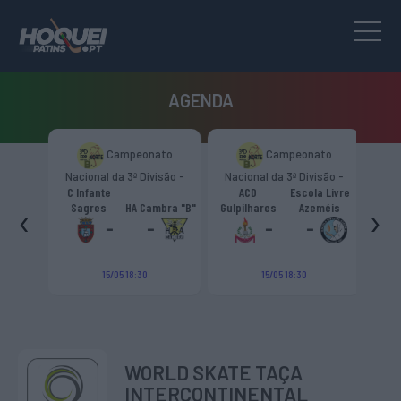
AGENDA
to
Campeonato
Campeonato
são -
Nacional da 3ª Divisão -
Nacional da 3ª Divisão -
T
CR
Zona Norte “B”
Zona Norte “B”
C Infante
ACD
Escola Livre
gueiro
‹
›
Sagres
HA Cambra "B"
Gulpilhares
Azeméis
HC Cas
ouga
-
-
-
-
15/05 18:30
15/05 18:30
WORLD SKATE TAÇA
INTERCONTINENTAL