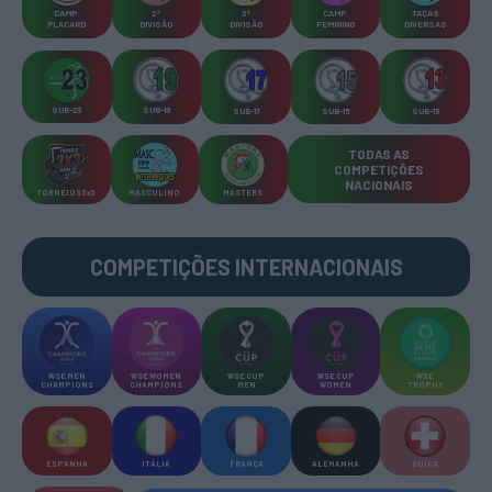
CAMP
.
2ª
3ª
CAMP
.
TAÇAS
PLACARD
DIVISÃO
DIVISÃO
FEMININO
DIVERSAS
SUB-23
SUB-19
SUB-17
SUB-15
SUB-13
TODAS AS
COMPETIÇÕES
NACIONAIS
TORNEIOS 3x3
MASCULINO
MASTERS
COMPETIÇÕES INTERNACIONAIS
WSE MEN
WSE WOMEN
WSE CUP
WSE CUP
WSE
CHAMPIONS
CHAMPIONS
MEN
WOMEN
TROPHY
ESPANHA
ITÁLIA
FRANÇA
ALEMANHA
SUÍÇA