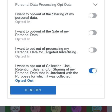
CAMPEÕES, SUBIDAS E DESCIDAS
2025-26
Personal Data Processing Opt Outs
I want to opt-out of the Sharing of my
personal data.
JOGOS EM DIRETO
Opted In
I want to opt-out of the Sale of my
ÚLTIMOS
PRÓXIMOS
Personal Data.
RESULTADOS
JOGOS
Opted In
I want to opt-out of processing my
RESULTADOS
NOMEAÇÕES
Personal Data for Targeted Advertising.
DO DIA
DE ÁRBITROS
Opted In
I want to opt-out of Collection, Use,
Retention, Sale, and/or Sharing of my
Personal Data that Is Unrelated with the
Purposes for which it was collected.
Opted Out
CONFIRM
COMPETIÇÕES
NACIONAIS