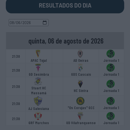
RESULTADOS DO DIA
quinta, 06 de agosto de 2026
21:30
APAC Tojal
AD Oeiras
Jornada 1
21:30
GD Sesimbra
GDS Cascais
Jornada 1
21:30
Stuart HC
HC Sintra
Jornada 1
Massamá
21:30
"Os Corujas" GCC
Jornada 1
AJ Salesiana
21:30
GRF Murches
UD Vilafranquense
Jornada 1