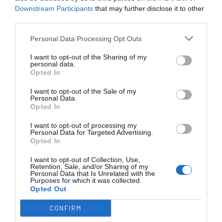
Downstream Participants
that may further disclose it to other
JOGOS EM DIRETO
third parties.
Personal Data Processing Opt Outs
ÚLTIMOS
PRÓXIMOS
RESULTADOS
JOGOS
I want to opt-out of the Sharing of my
personal data.
Opted In
RESULTADOS
NOMEAÇÕES
DO DIA
DE ÁRBITROS
I want to opt-out of the Sale of my
Personal Data.
Opted In
I want to opt-out of processing my
Personal Data for Targeted Advertising.
Opted In
I want to opt-out of Collection, Use,
COMPETIÇÕES
NACIONAIS
Retention, Sale, and/or Sharing of my
Personal Data that Is Unrelated with the
Purposes for which it was collected.
Opted Out
CONFIRM
CAMP
.
2ª
3ª
CAMP
.
TAÇAS
PLACARD
DIVISÃO
DIVISÃO
FEMININO
DIVERSAS