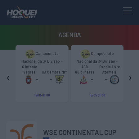
AGENDA
Campeonato
Campeonato
-
Nacional da 3ª Divisão -
Nacional da 3ª Divisão -
Trop
Zona Norte “B”
Zona Norte “B”
C Infante
ACD
Escola Livre
ro
‹
›
Sagres
HA Cambra "B"
Gulpilhares
Azeméis
HC Castigl
a
-
-
-
-
15/05 01:00
15/05 01:00
1
WSE CONTINENTAL CUP