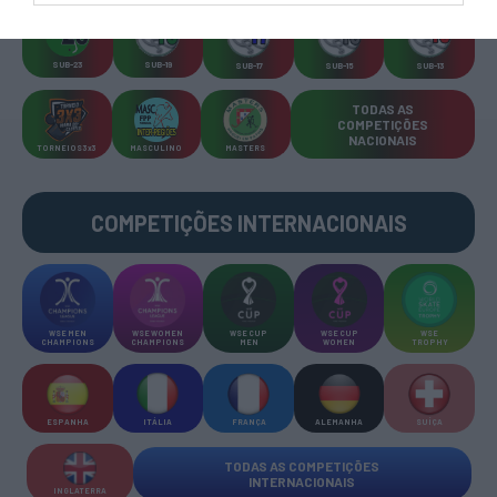
SUB-23
SUB-19
SUB-17
SUB-15
SUB-13
TODAS AS
COMPETIÇÕES
NACIONAIS
TORNEIOS 3x3
MASCULINO
MASTERS
COMPETIÇÕES INTERNACIONAIS
WSE MEN
WSE WOMEN
WSE CUP
WSE CUP
WSE
CHAMPIONS
CHAMPIONS
MEN
WOMEN
TROPHY
ESPANHA
ITÁLIA
FRANÇA
ALEMANHA
SUÍÇA
TODAS AS COMPETIÇÕES
INTERNACIONAIS
INGLATERRA