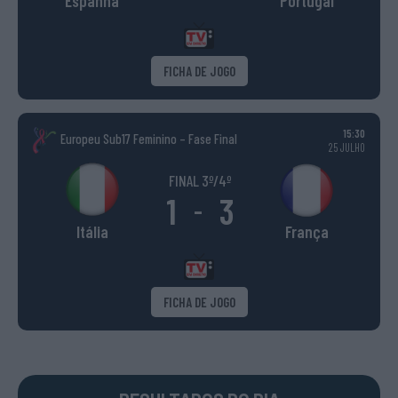
Espanha
Portugal
FICHA DE JOGO
15:30
Europeu Sub17 Feminino – Fase Final
25 JULHO
FINAL 3º/4º
1
3
-
Itália
França
FICHA DE JOGO