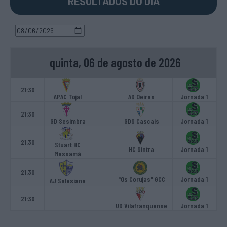
RESULTADOS DO DIA
quinta, 06 de agosto de 2026
21:30
APAC Tojal
AD Oeiras
Jornada 1
21:30
GD Sesimbra
GDS Cascais
Jornada 1
21:30
Stuart HC
HC Sintra
Jornada 1
Massamá
21:30
"Os Corujas" GCC
Jornada 1
AJ Salesiana
21:30
UD Vilafranquense
Jornada 1