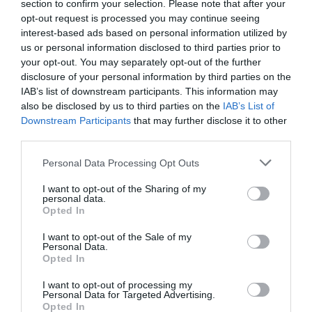
section to confirm your selection. Please note that after your
opt-out request is processed you may continue seeing
interest-based ads based on personal information utilized by
JOGOS EM DIRETO
us or personal information disclosed to third parties prior to
your opt-out. You may separately opt-out of the further
disclosure of your personal information by third parties on the
ÚLTIMOS
PRÓXIMOS
IAB’s list of downstream participants. This information may
RESULTADOS
JOGOS
also be disclosed by us to third parties on the
IAB’s List of
Downstream Participants
that may further disclose it to other
RESULTADOS
NOMEAÇÕES
DO DIA
DE ÁRBITROS
third parties.
Personal Data Processing Opt Outs
I want to opt-out of the Sharing of my
personal data.
Opted In
I want to opt-out of the Sale of my
COMPETIÇÕES
NACIONAIS
Personal Data.
Opted In
I want to opt-out of processing my
Personal Data for Targeted Advertising.
Opted In
CAMP
.
2ª
3ª
CAMP
.
TAÇAS