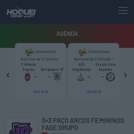
AGENDA
to
Campeonato
Campeonato
são -
Nacional da 3ª Divisão -
Nacional da 3ª Divisão -
T
CR
Zona Norte “B”
Zona Norte “B”
C Infante
ACD
Escola Livre
gueiro
‹
›
Sagres
HA Cambra "B"
Gulpilhares
Azeméis
HC Cas
ouga
-
-
-
-
15/05 18:30
15/05 18:30
3×3 PAÇO ARCOS FEMININOS
FASE GRUPO