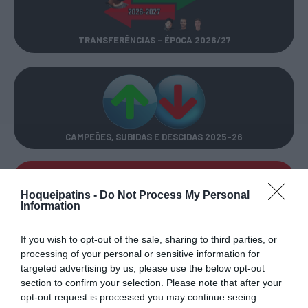
TRANSFERÊNCIAS - ÉPOCA 2026/27
CAMPEÕES, SUBIDAS E DESCIDAS
2025-26
JOGOS EM DIRETO
Hoqueipatins -
Do Not Process My Personal
Information
ÚLTIMOS
PRÓXIMOS
RESULTADOS
JOGOS
If you wish to opt-out of the sale, sharing to third parties, or
processing of your personal or sensitive information for
RESULTADOS
NOMEAÇÕES
targeted advertising by us, please use the below opt-out
DO DIA
DE ÁRBITROS
section to confirm your selection. Please note that after your
opt-out request is processed you may continue seeing