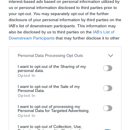
interest-based ads based on personal information utilized by
us or personal information disclosed to third parties prior to
your opt-out. You may separately opt-out of the further
disclosure of your personal information by third parties on the
IAB’s list of downstream participants. This information may
COMPETIÇÕES
NACIONAIS
also be disclosed by us to third parties on the
IAB’s List of
Downstream Participants
that may further disclose it to other
third parties.
Personal Data Processing Opt Outs
CAMP
.
2ª
3ª
CAMP
.
TAÇAS
PLACARD
DIVISÃO
DIVISÃO
FEMININO
DIVERSAS
I want to opt-out of the Sharing of my
personal data.
Opted In
SUB-23
SUB-19
SUB-17
SUB-15
SUB-13
I want to opt-out of the Sale of my
Personal Data.
TODAS AS
Opted In
COMPETIÇÕES
NACIONAIS
TORNEIOS 3x3
MASCULINO
MASTERS
I want to opt-out of processing my
Personal Data for Targeted Advertising.
Opted In
COMPETIÇÕES INTERNACIONAIS
I want to opt-out of Collection, Use,