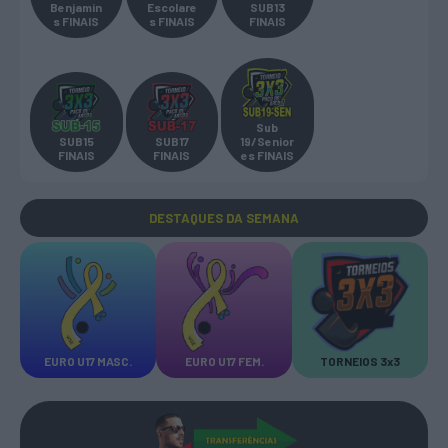
Benjamin
Escolare
SUB13
s FINAIS
s FINAIS
FINAIS
Sub
SUB15
SUB17
19/Senior
FINAIS
FINAIS
es FINAIS
DESTAQUES
DA SEMANA
EURO U17 MASC.
EURO U17 FEM.
TORNEIOS 3x3