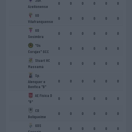
Juv.
0
0
0
0
0
0
0
Azeitonense
UD
0
0
0
0
0
0
0
Vilafranquense
GD
0
0
0
0
0
0
0
Sesimbra
"Os
0
0
0
0
0
0
0
Corujas" GCC
Stuart HC
0
0
0
0
0
0
0
Massamá
Sp.
0
0
0
0
0
0
0
Alenquer e
Benfica "B"
AE Física D
0
0
0
0
0
0
0
"B"
CD
0
0
0
0
0
0
0
Boliqueime
GDS
0
0
0
0
0
0
0
Cascais