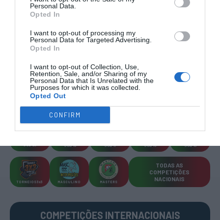
Personal Data.
Opted In
I want to opt-out of processing my
Personal Data for Targeted Advertising.
Opted In
COMPETIÇÕES
NACIONAIS
I want to opt-out of Collection, Use,
Retention, Sale, and/or Sharing of my
Personal Data that Is Unrelated with the
Purposes for which it was collected.
Opted Out
CAMP
.
2ª
3ª
CAMP
.
TAÇAS
PLACARD
DIVISÃO
DIVISÃO
FEMININO
DIVERSAS
CONFIRM
SUB-23
SUB-19
SUB-17
SUB-15
SUB-13
TODAS AS
COMPETIÇÕES
NACIONAIS
TORNEIOS 3x3
MASCULINO
MASTERS
COMPETIÇÕES INTERNACIONAIS