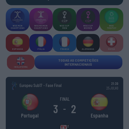
WSE MEN
WSE WOMEN
WSE CUP
WSE CUP
WSE
CHAMPIONS
CHAMPIONS
MEN
WOMEN
TROPHY
ESPANHA
ITÁLIA
FRANÇA
ALEMANHA
SUÍÇA
TODAS AS COMPETIÇÕES
INTERNACIONAIS
INGLATERRA
21:30
Europeu Sub17 - Fase Final
25 JULHO
FINAL
3
2
-
Portugal
Espanha