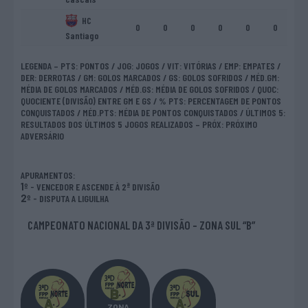
HC
0
0
0
0
0
0
0
Santiago
LEGENDA – PTS: PONTOS / JOG: JOGOS / VIT: VITÓRIAS / EMP: EMPATES /
DER: DERROTAS / GM: GOLOS MARCADOS / GS: GOLOS SOFRIDOS / MÉD.GM:
MÉDIA DE GOLOS MARCADOS / MÉD.GS: MÉDIA DE GOLOS SOFRIDOS / QUOC:
QUOCIENTE (DIVISÃO) ENTRE GM E GS / % PTS: PERCENTAGEM DE PONTOS
CONQUISTADOS / MÉD.PTS: MÉDIA DE PONTOS CONQUISTADOS / ÚLTIMOS 5:
RESULTADOS DOS ÚLTIMOS 5 JOGOS REALIZADOS – PRÓX: PRÓXIMO
ADVERSÁRIO
APURAMENTOS:
1º
- VENCEDOR E ASCENDE À 2ª DIVISÃO
2º
- DISPUTA A LIGUILHA
CAMPEONATO NACIONAL DA 3ª DIVISÃO - ZONA SUL “B”
ZONA