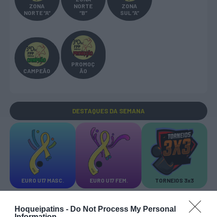
ZONA
NORTE
ZONA
NORTE “A”
“B”
SUL “A”
PROMOÇ
CAMPEÃO
ÃO
DESTAQUES
DA SEMANA
EURO U17 MASC.
EURO U17 FEM.
TORNEIOS 3x3
Hoqueipatins -
Do Not Process My Personal
Information