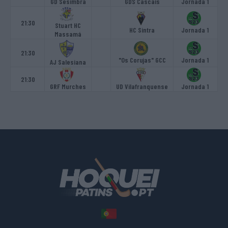
GD Sesimbra
GDS Cascais
Jornada 1
21:30
Stuart HC
HC Sintra
Jornada 1
Massamá
21:30
"Os Corujas" GCC
Jornada 1
AJ Salesiana
21:30
GRF Murches
UD Vilafranquense
Jornada 1