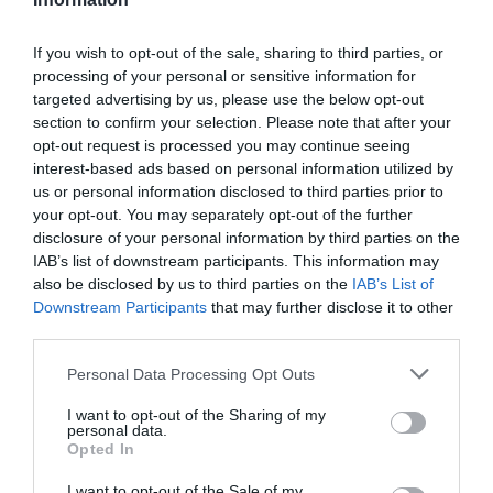
If you wish to opt-out of the sale, sharing to third parties, or
processing of your personal or sensitive information for
TRANSFERÊNCIAS - ÉPOCA 2026/27
targeted advertising by us, please use the below opt-out
section to confirm your selection. Please note that after your
opt-out request is processed you may continue seeing
interest-based ads based on personal information utilized by
us or personal information disclosed to third parties prior to
your opt-out. You may separately opt-out of the further
CAMPEÕES, SUBIDAS E DESCIDAS
2025-26
disclosure of your personal information by third parties on the
IAB’s list of downstream participants. This information may
also be disclosed by us to third parties on the
IAB’s List of
JOGOS EM DIRETO
Downstream Participants
that may further disclose it to other
third parties.
ÚLTIMOS
PRÓXIMOS
Personal Data Processing Opt Outs
RESULTADOS
JOGOS
I want to opt-out of the Sharing of my
RESULTADOS
NOMEAÇÕES
personal data.
DO DIA
DE ÁRBITROS
Opted In
I want to opt-out of the Sale of my