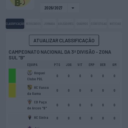
2026/2027
CLASSIFICAÇÃO
RESULTADOS
JORNADA
GOLEADORES
QUADROS
ESTATÍSTICAS
NOTICIAS
ATUALIZAR CLASSIFICAÇÃO
CAMPEONATO NACIONAL DA 3ª DIVISÃO - ZONA
SUL “B”
EQUIPA
PTS
JOG
VIT
EMP
DER
GM
GS
Hóquei
0
0
0
0
0
0
0
Clube PDL
HC Vasco
0
0
0
0
0
0
0
da Gama
CD Paço
0
0
0
0
0
0
0
de Arcos "B"
HC Sintra
0
0
0
0
0
0
0