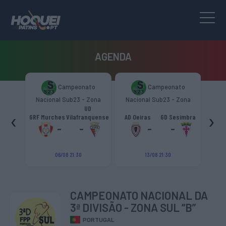
AGENDA
to
Campeonato
Campeonato
Zona
Nacional Sub23 - Zona
Nacional Sub23 - Zona
Nac
Sul
Sul
rujas"
UD
‹
›
CC
GRF Murches
Vilafranquense
AD Oeiras
GD Sesimbra
Vilafr
-
-
-
-
06/08 21:30
13/08 21:30
CAMPEONATO NACIONAL DA
3ª DIVISÃO - ZONA SUL “B”
PORTUGAL