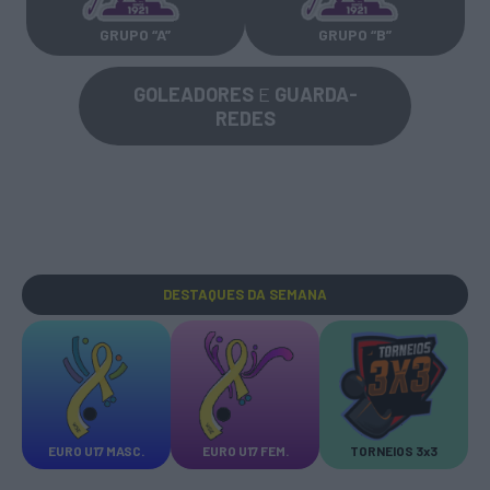
GRUPO “A”
GRUPO “B”
GOLEADORES
E
GUARDA-
REDES
DESTAQUES
DA SEMANA
EURO U17 MASC.
EURO U17 FEM.
TORNEIOS 3x3