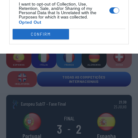
I want to opt-out of Collection, Use,
COMPETIÇÕES INTERNACIONAIS
Retention, Sale, and/or Sharing of my
Personal Data that Is Unrelated with the
Purposes for which it was collected.
Opted Out
CONFIRM
WSE MEN
WSE WOMEN
WSE CUP
WSE CUP
WSE
CHAMPIONS
CHAMPIONS
MEN
WOMEN
TROPHY
ESPANHA
ITÁLIA
FRANÇA
ALEMANHA
SUÍÇA
TODAS AS COMPETIÇÕES
INTERNACIONAIS
INGLATERRA
21:30
Europeu Sub17 - Fase Final
25 JULHO
FINAL
3
2
-
Portugal
Espanha