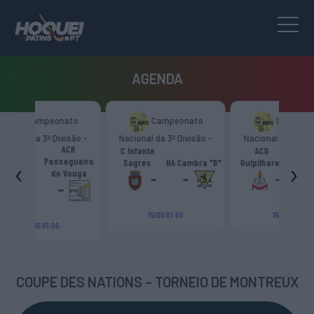
AGENDA
ato
Campeonato
Campeonato
visão -
Nacional da 3ª Divisão -
Nacional da 3ª Divisão -
ACR
B”
Zona Norte “B”
Zona Norte “B”
C Infante
ACD
Escola Livre
egueiro
‹
›
Sagres
HA Cambra "B"
Gulpilhares
Azeméis
HC C
 Vouga
-
-
-
-
-
15/05 01:00
15/05 01:00
COUPE DES NATIONS – TORNEIO DE MONTREUX