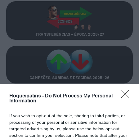
TRANSFERÊNCIAS - ÉPOCA 2026/27
CAMPEÕES, SUBIDAS E DESCIDAS
2025-26
Hoqueipatins -
Do Not Process My Personal
JOGOS EM DIRETO
Information
If you wish to opt-out of the sale, sharing to third parties, or
ÚLTIMOS
PRÓXIMOS
RESULTADOS
JOGOS
processing of your personal or sensitive information for
targeted advertising by us, please use the below opt-out
RESULTADOS
NOMEAÇÕES
section to confirm your selection. Please note that after your
DO DIA
DE ÁRBITROS