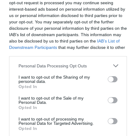
opt-out request is processed you may continue seeing
interest-based ads based on personal information utilized by
us or personal information disclosed to third parties prior to
your opt-out. You may separately opt-out of the further
disclosure of your personal information by third parties on the
IAB’s list of downstream participants. This information may
also be disclosed by us to third parties on the
IAB’s List of
COMPETIÇÕES
NACIONAIS
Downstream Participants
that may further disclose it to other
third parties.
Personal Data Processing Opt Outs
CAMP
.
2ª
3ª
CAMP
.
TAÇAS
I want to opt-out of the Sharing of my
PLACARD
DIVISÃO
DIVISÃO
FEMININO
DIVERSAS
personal data.
Opted In
I want to opt-out of the Sale of my
Personal Data.
SUB-23
SUB-19
SUB-17
SUB-15
SUB-13
Opted In
TODAS AS
COMPETIÇÕES
I want to opt-out of processing my
NACIONAIS
Personal Data for Targeted Advertising.
TORNEIOS 3x3
MASCULINO
MASTERS
Opted In