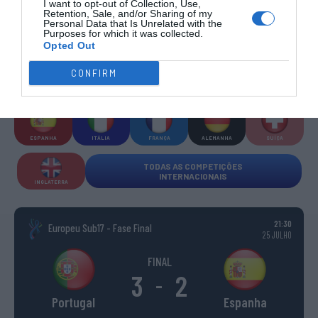
I want to opt-out of Collection, Use,
COMPETIÇÕES INTERNACIONAIS
Retention, Sale, and/or Sharing of my
Personal Data that Is Unrelated with the
Purposes for which it was collected.
Opted Out
CONFIRM
WSE MEN
WSE WOMEN
WSE CUP
WSE CUP
WSE
CHAMPIONS
CHAMPIONS
MEN
WOMEN
TROPHY
ESPANHA
ITÁLIA
FRANÇA
ALEMANHA
SUÍÇA
TODAS AS COMPETIÇÕES
INTERNACIONAIS
INGLATERRA
21:30
Europeu Sub17 - Fase Final
25 JULHO
FINAL
3
2
-
Portugal
Espanha