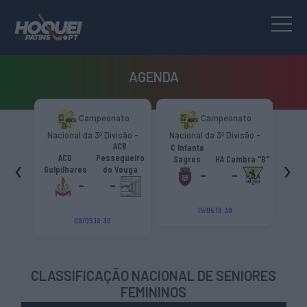
AGENDA
to
Campeonato
Campeonato
são -
Nacional da 3ª Divisão -
Nacional da 3ª Divisão -
Naci
s.
ACR
Zona Norte “B”
Zona Norte “B”
C Infante
A
émica
ACD
Pessegueiro
‹
›
Sagres
HA Cambra "B"
Gulp
o "B"
Gulpilhares
do Vouga
-
-
-
-
15/05 18:30
09/05 18:30
CLASSIFICAÇÃO NACIONAL DE SENIORES
FEMININOS