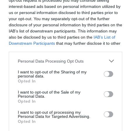
opt-out request is processed you may continue seeing
interest-based ads based on personal information utilized by
us or personal information disclosed to third parties prior to
your opt-out. You may separately opt-out of the further
disclosure of your personal information by third parties on the
IAB’s list of downstream participants. This information may
also be disclosed by us to third parties on the
IAB’s List of
COMPETIÇÕES
NACIONAIS
Downstream Participants
that may further disclose it to other
third parties.
Personal Data Processing Opt Outs
CAMP
.
2ª
3ª
CAMP
.
TAÇAS
PLACARD
DIVISÃO
DIVISÃO
FEMININO
DIVERSAS
I want to opt-out of the Sharing of my
personal data.
Opted In
I want to opt-out of the Sale of my
SUB-23
SUB-19
SUB-17
SUB-15
SUB-13
Personal Data.
Opted In
TODAS AS
COMPETIÇÕES
I want to opt-out of processing my
NACIONAIS
Personal Data for Targeted Advertising.
TORNEIOS 3x3
MASCULINO
MASTERS
Opted In