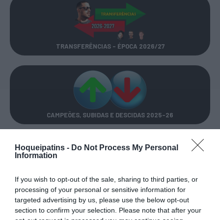
TRANSFERÊNCIAS - ÉPOCA 2026/27
CAMPEÕES, SUBIDAS E DESCIDAS
2025-26
JOGOS EM DIRETO
Hoqueipatins -
Do Not Process My Personal
Information
ÚLTIMOS
PRÓXIMOS
If you wish to opt-out of the sale, sharing to third parties, or
RESULTADOS
JOGOS
processing of your personal or sensitive information for
targeted advertising by us, please use the below opt-out
RESULTADOS
NOMEAÇÕES
section to confirm your selection. Please note that after your
DO DIA
DE ÁRBITROS