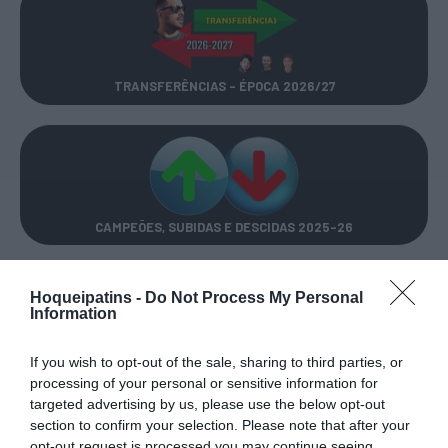
TRANSFERÊNCIAS - ÉPOCA 2026/27
CAMPEÕES, SUBIDAS E DESCIDAS
2025-26
JOGOS EM DIRETO
Hoqueipatins -
Do Not Process My Personal
Information
ÚLTIMOS
PRÓXIMOS
If you wish to opt-out of the sale, sharing to third parties, or
RESULTADOS
JOGOS
processing of your personal or sensitive information for
targeted advertising by us, please use the below opt-out
RESULTADOS
NOMEAÇÕES
DO DIA
DE ÁRBITROS
section to confirm your selection. Please note that after your
opt-out request is processed you may continue seeing