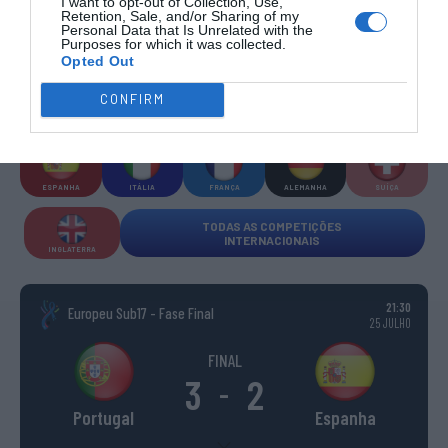
I want to opt-out of Collection, Use,
COMPETIÇÕES INTERNACIONAIS
Retention, Sale, and/or Sharing of my
Personal Data that Is Unrelated with the
Purposes for which it was collected.
Opted Out
CONFIRM
WSE MEN
WSE WOMEN
WSE CUP
WSE CUP
WSE
CHAMPIONS
CHAMPIONS
MEN
WOMEN
TROPHY
ESPANHA
ITÁLIA
FRANÇA
ALEMANHA
SUÍÇA
TODAS AS COMPETIÇÕES
INTERNACIONAIS
INGLATERRA
21:30
Europeu Sub17 - Fase Final
25 JULHO
FINAL
3
2
-
Portugal
Espanha