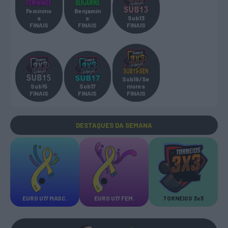
Feminino
Benjamin
s
s
Sub13
FINAIS
FINAIS
FINAIS
Sub19/Se
Sub15
Sub17
niores
FINAIS
FINAIS
FINAIS
DESTAQUES
DA SEMANA
EURO U17 MASC.
EURO U17 FEM.
TORNEIOS 3x3