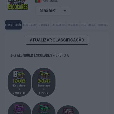
PORTUGAL
2026/2027
CLASSIFICAÇÃO
RESULTADOS
JORNADA
GOLEADORES
QUADROS
ESTATÍSTICAS
NOTICIAS
ATUALIZAR CLASSIFICAÇÃO
3×3 ALENQUER ESCOLARES - GRUPO A
Escolare
Escolare
s
s
Grupo “B”
FINAIS