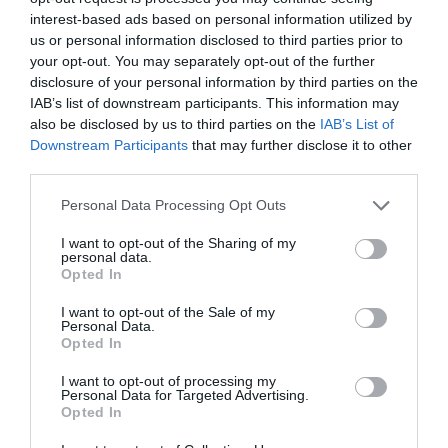
interest-based ads based on personal information utilized by
us or personal information disclosed to third parties prior to
your opt-out. You may separately opt-out of the further
disclosure of your personal information by third parties on the
IAB’s list of downstream participants. This information may
also be disclosed by us to third parties on the
IAB’s List of
COMPETIÇÕES
NACIONAIS
Downstream Participants
that may further disclose it to other
third parties.
Personal Data Processing Opt Outs
CAMP
.
2ª
3ª
CAMP
.
TAÇAS
PLACARD
DIVISÃO
DIVISÃO
FEMININO
DIVERSAS
I want to opt-out of the Sharing of my
personal data.
Opted In
I want to opt-out of the Sale of my
SUB-23
SUB-19
SUB-17
SUB-15
SUB-13
Personal Data.
Opted In
TODAS AS
COMPETIÇÕES
I want to opt-out of processing my
NACIONAIS
TORNEIOS 3x3
MASCULINO
MASTERS
Personal Data for Targeted Advertising.
Opted In