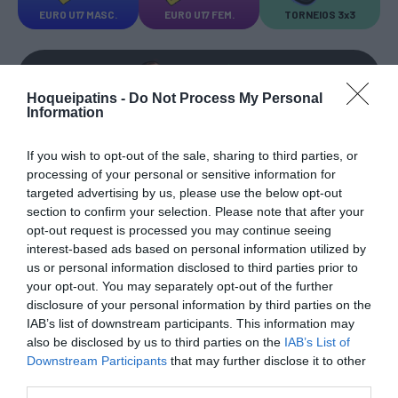
EURO U17 MASC.
EURO U17 FEM.
TORNEIOS 3x3
Hoqueipatins -
Do Not Process My Personal
Information
TRANSFERÊNCIAS - ÉPOCA 2026/27
If you wish to opt-out of the sale, sharing to third parties, or
processing of your personal or sensitive information for
targeted advertising by us, please use the below opt-out
section to confirm your selection. Please note that after your
opt-out request is processed you may continue seeing
interest-based ads based on personal information utilized by
us or personal information disclosed to third parties prior to
CAMPEÕES, SUBIDAS E DESCIDAS
2025-26
your opt-out. You may separately opt-out of the further
disclosure of your personal information by third parties on the
JOGOS EM DIRETO
IAB’s list of downstream participants. This information may
also be disclosed by us to third parties on the
IAB’s List of
Downstream Participants
that may further disclose it to other
ÚLTIMOS
PRÓXIMOS
third parties.
RESULTADOS
JOGOS