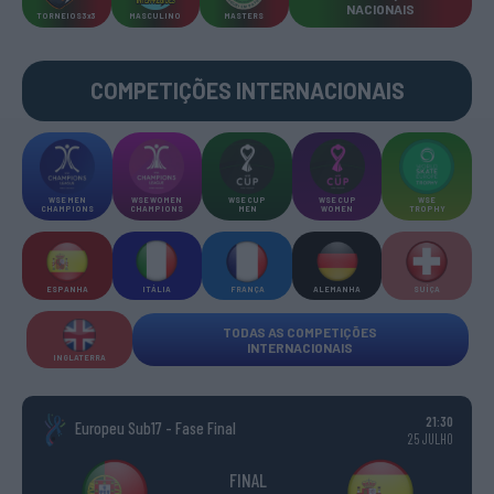
NACIONAIS
TORNEIOS 3x3
MASCULINO
MASTERS
COMPETIÇÕES INTERNACIONAIS
WSE MEN
WSE WOMEN
WSE CUP
WSE CUP
WSE
CHAMPIONS
CHAMPIONS
MEN
WOMEN
TROPHY
ESPANHA
ITÁLIA
FRANÇA
ALEMANHA
SUÍÇA
TODAS AS COMPETIÇÕES
INTERNACIONAIS
INGLATERRA
21:30
Europeu Sub17 - Fase Final
25 JULHO
FINAL