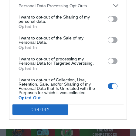
Personal Data Processing Opt Outs
RESULTADOS
NOMEAÇÕES
DO DIA
DE ÁRBITROS
I want to opt-out of the Sharing of my
personal data.
Opted In
I want to opt-out of the Sale of my
Personal Data.
Opted In
I want to opt-out of processing my
COMPETIÇÕES
NACIONAIS
Personal Data for Targeted Advertising.
Opted In
I want to opt-out of Collection, Use,
Retention, Sale, and/or Sharing of my
Personal Data that Is Unrelated with the
CAMP
.
2ª
3ª
CAMP
.
TAÇAS
Purposes for which it was collected.
PLACARD
DIVISÃO
DIVISÃO
FEMININO
DIVERSAS
Opted Out
CONFIRM
SUB-23
SUB-19
SUB-17
SUB-15
SUB-13
TODAS AS
COMPETIÇÕES