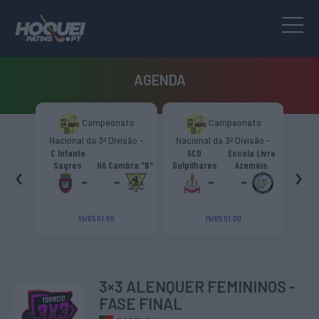
AGENDA
to
Campeonato
Campeonato
são -
Nacional da 3ª Divisão -
Nacional da 3ª Divisão -
T
CR
Zona Norte “B”
Zona Norte “B”
C Infante
ACD
Escola Livre
gueiro
‹
›
Sagres
HA Cambra "B"
Gulpilhares
Azeméis
HC Cas
ouga
-
-
-
-
15/05 01:00
15/05 01:00
3×3 ALENQUER FEMININOS -
FASE FINAL