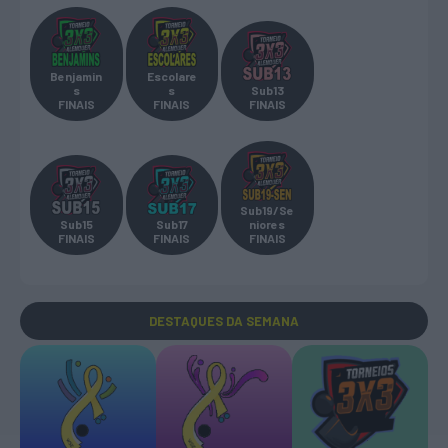
Benjamin
Escolare
s
s
Sub13
FINAIS
FINAIS
FINAIS
Sub19/Se
Sub15
Sub17
niores
FINAIS
FINAIS
FINAIS
DESTAQUES
DA SEMANA