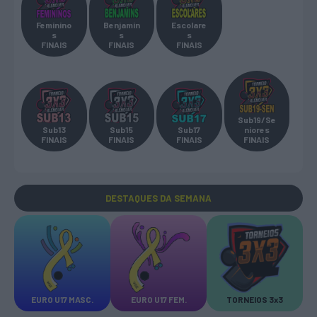
Feminino
Benjamin
Escolare
s
s
s
FINAIS
FINAIS
FINAIS
Sub19/Se
Sub13
Sub15
Sub17
niores
FINAIS
FINAIS
FINAIS
FINAIS
DESTAQUES
DA SEMANA
EURO U17 MASC.
EURO U17 FEM.
TORNEIOS 3x3