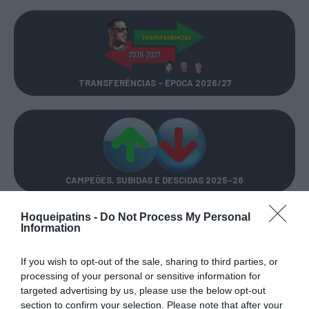
TRANSFERÊNCIAS - ÉPOCA 2026/27
CAMPEÕES, SUBIDAS E DESCIDAS
2025-26
Hoqueipatins -
Do Not Process My Personal
JOGOS EM DIRETO
Information
If you wish to opt-out of the sale, sharing to third parties, or
ÚLTIMOS
PRÓXIMOS
processing of your personal or sensitive information for
RESULTADOS
JOGOS
targeted advertising by us, please use the below opt-out
RESULTADOS
NOMEAÇÕES
section to confirm your selection. Please note that after your