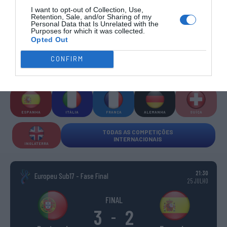
I want to opt-out of Collection, Use,
Retention, Sale, and/or Sharing of my
COMPETIÇÕES INTERNACIONAIS
Personal Data that Is Unrelated with the
Purposes for which it was collected.
Opted Out
CONFIRM
WSE MEN
WSE WOMEN
WSE CUP
WSE CUP
WSE
CHAMPIONS
CHAMPIONS
MEN
WOMEN
TROPHY
ESPANHA
ITÁLIA
FRANÇA
ALEMANHA
SUÍÇA
TODAS AS COMPETIÇÕES
INTERNACIONAIS
INGLATERRA
21:30
Europeu Sub17 - Fase Final
25 JULHO
FINAL
3
2
-