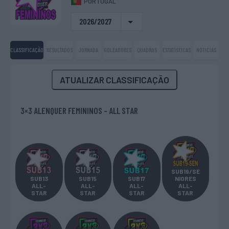
PORTUGAL
2026/2027
CLASSIFICAÇÃO
RESULTADOS
JORNADA
GOLEADORES
QUADROS
ESTATÍSTICAS
NOTICIAS
ATUALIZAR CLASSIFICAÇÃO
3×3 ALENQUER FEMININOS - ALL STAR
SUB19/SE
SUB13
SUB15
SUB17
NIORES
ALL-
ALL-
ALL-
ALL-
STAR
STAR
STAR
STAR