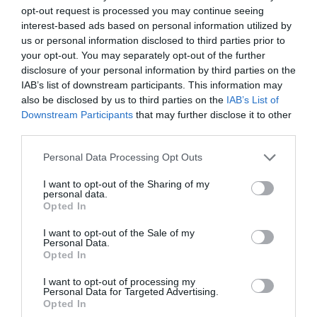
DO DIA
DE ÁRBITROS
opt-out request is processed you may continue seeing
interest-based ads based on personal information utilized by
us or personal information disclosed to third parties prior to
your opt-out. You may separately opt-out of the further
disclosure of your personal information by third parties on the
IAB’s list of downstream participants. This information may
also be disclosed by us to third parties on the
IAB’s List of
Downstream Participants
that may further disclose it to other
COMPETIÇÕES
NACIONAIS
third parties.
Personal Data Processing Opt Outs
I want to opt-out of the Sharing of my
CAMP
.
2ª
3ª
CAMP
.
TAÇAS
PLACARD
DIVISÃO
DIVISÃO
FEMININO
DIVERSAS
personal data.
Opted In
I want to opt-out of the Sale of my
Personal Data.
SUB-23
SUB-19
SUB-17
SUB-15
SUB-13
Opted In
TODAS AS
I want to opt-out of processing my
COMPETIÇÕES
Personal Data for Targeted Advertising.
NACIONAIS
TORNEIOS 3x3
MASCULINO
MASTERS
Opted In