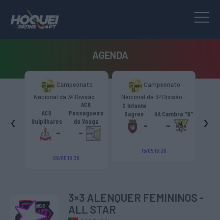
AGENDA
to
Campeonato
Campeonato
são -
Nacional da 3ª Divisão -
Nacional da 3ª Divisão -
Naci
s.
ACR
Zona Norte “B”
Zona Norte “B”
C Infante
A
émica
ACD
Pessegueiro
‹
›
Sagres
HA Cambra "B"
Gulp
o "B"
Gulpilhares
do Vouga
-
-
-
-
15/05 18:30
09/05 18:30
3×3 ALENQUER FEMININOS -
ALL STAR