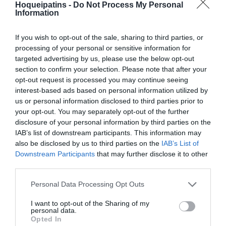
Hoqueipatins -
Do Not Process My Personal
DO DIA
DE ÁRBITROS
Information
If you wish to opt-out of the sale, sharing to third parties, or
processing of your personal or sensitive information for
targeted advertising by us, please use the below opt-out
section to confirm your selection. Please note that after your
opt-out request is processed you may continue seeing
COMPETIÇÕES
NACIONAIS
interest-based ads based on personal information utilized by
us or personal information disclosed to third parties prior to
your opt-out. You may separately opt-out of the further
disclosure of your personal information by third parties on the
CAMP
.
2ª
3ª
CAMP
.
TAÇAS
IAB’s list of downstream participants. This information may
PLACARD
DIVISÃO
DIVISÃO
FEMININO
DIVERSAS
also be disclosed by us to third parties on the
IAB’s List of
Downstream Participants
that may further disclose it to other
third parties.
SUB-23
SUB-19
SUB-17
SUB-15
SUB-13
Personal Data Processing Opt Outs
TODAS AS
COMPETIÇÕES
I want to opt-out of the Sharing of my
NACIONAIS
personal data.
TORNEIOS 3x3
MASCULINO
MASTERS
Opted In