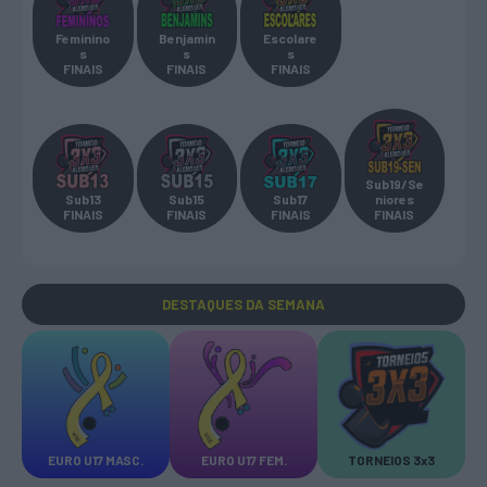
Feminino
Benjamin
Escolare
s
s
s
FINAIS
FINAIS
FINAIS
Sub19/Se
Sub13
Sub15
Sub17
niores
FINAIS
FINAIS
FINAIS
FINAIS
DESTAQUES
DA SEMANA
EURO U17 MASC.
EURO U17 FEM.
TORNEIOS 3x3