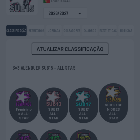
PORTUGAL
2026/2027
CLASSIFICAÇÃO
RESULTADOS
JORNADA
GOLEADORES
QUADROS
ESTATÍSTICAS
NOTICIAS
ATUALIZAR CLASSIFICAÇÃO
3×3 ALENQUER SUB15 - ALL STAR
SUB19/SE
Feminino
SUB13
SUB17
NIORES
s ALL-
ALL-
ALL-
ALL-
STAR
STAR
STAR
STAR