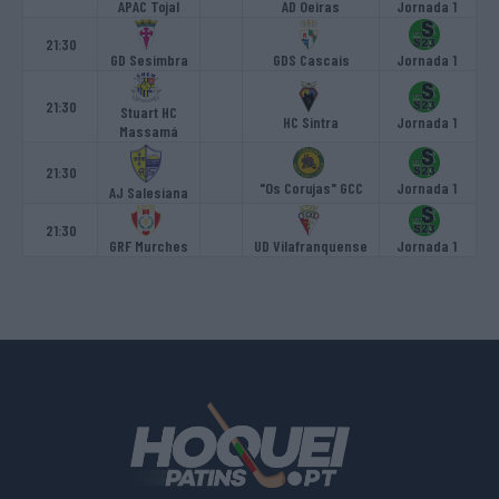
APAC Tojal
AD Oeiras
Jornada 1
21:30
GD Sesimbra
GDS Cascais
Jornada 1
21:30
Stuart HC
HC Sintra
Jornada 1
Massamá
21:30
"Os Corujas" GCC
Jornada 1
AJ Salesiana
21:30
GRF Murches
UD Vilafranquense
Jornada 1