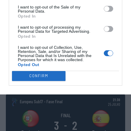
I want to opt-out of the Sale of my
COMPETIÇÕES INTERNACIONAIS
Personal Data.
Opted In
I want to opt-out of processing my
Personal Data for Targeted Advertising.
Opted In
WSE MEN
WSE WOMEN
WSE CUP
WSE CUP
WSE
CHAMPIONS
CHAMPIONS
MEN
WOMEN
TROPHY
I want to opt-out of Collection, Use,
Retention, Sale, and/or Sharing of my
Personal Data that Is Unrelated with the
Purposes for which it was collected.
Opted Out
ESPANHA
ITÁLIA
FRANÇA
ALEMANHA
SUÍÇA
CONFIRM
TODAS AS COMPETIÇÕES
INTERNACIONAIS
INGLATERRA
21:30
Europeu Sub17 - Fase Final
25 JULHO
FINAL
3
2
-