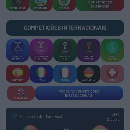
COMPETIÇÕES
NACIONAIS
TORNEIOS 3x3
MASCULINO
MASTERS
COMPETIÇÕES INTERNACIONAIS
WSE MEN
WSE WOMEN
WSE CUP
WSE CUP
WSE
CHAMPIONS
CHAMPIONS
MEN
WOMEN
TROPHY
ESPANHA
ITÁLIA
FRANÇA
ALEMANHA
SUÍÇA
TODAS AS COMPETIÇÕES
INTERNACIONAIS
INGLATERRA
21:30
Europeu Sub17 - Fase Final
25 JULHO