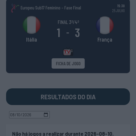
15:30
Europeu Sub17 Feminino – Fase Final
25 JULHO
FINAL 3º/4º
1
3
-
Itália
França
FICHA DE JOGO
RESULTADOS DO DIA
Não há jogos a realizar durante 2026-08-10.