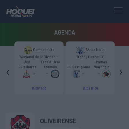
AGENDA
to
Campeonato
Skate Italia
são -
Nacional da 3ª Divisão -
Trophy Girone “D”
T
Zona Norte “B”
ACD
Escola Livre
Pumas
‹
›
bra "B"
Gulpilhares
Azeméis
HC Castiglione
Viareggio
HRC 
-
-
-
-
15/05 18:30
19/09 18:00
OLIVEIRENSE