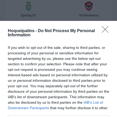
Sporting CP
UD Oliveirense
SÁBADO, 23 DE JANEIRO DE 2027
Hoqueipatins -
Do Not Process My Personal
Information
CAMPEONATO PLACARD - FASE REGULAR
18:00
If you wish to opt-out of the sale, sharing to third parties, or
processing of your personal or sensitive information for
JORNADA 9
targeted advertising by us, please use the below opt-out
section to confirm your selection. Please note that after your
opt-out request is processed you may continue seeing
UD Oliveirense
Riba d'Ave HC
interest-based ads based on personal information utilized by
us or personal information disclosed to third parties prior to
SÁBADO, 09 DE JANEIRO DE 2027
your opt-out. You may separately opt-out of the further
disclosure of your personal information by third parties on the
CAMPEONATO PLACARD - FASE REGULAR
IAB’s list of downstream participants. This information may
also be disclosed by us to third parties on the
IAB’s List of
15:00
Downstream Participants
that may further disclose it to other
third parties.
JORNADA 8