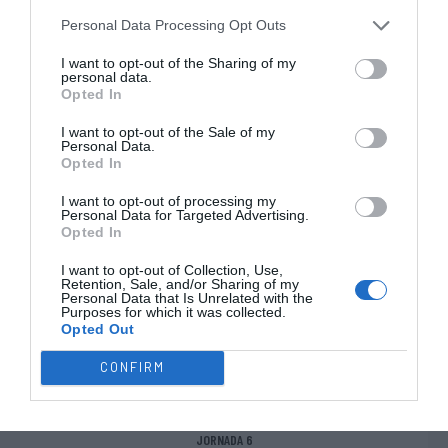
Personal Data Processing Opt Outs
FC Porto
UD Oliveirense
I want to opt-out of the Sharing of my
personal data.
Opted In
QUARTA, 16 DE DEZEMBRO DE 2026
I want to opt-out of the Sale of my
CAMPEONATO PLACARD - FASE REGULAR
Personal Data.
Opted In
21:00
I want to opt-out of processing my
JORNADA 7
Personal Data for Targeted Advertising.
Opted In
I want to opt-out of Collection, Use,
Retention, Sale, and/or Sharing of my
UD Oliveirense
OC Barcelos
Personal Data that Is Unrelated with the
Purposes for which it was collected.
SÁBADO, 05 DE DEZEMBRO DE 2026
Opted Out
CAMPEONATO PLACARD - FASE REGULAR
CONFIRM
18:00
JORNADA 6