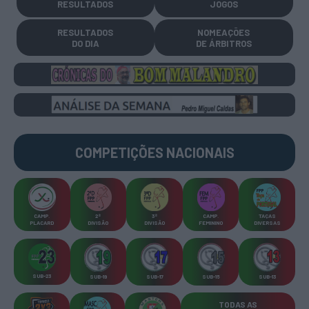
RESULTADOS
JOGOS
RESULTADOS
NOMEAÇÕES
DO DIA
DE ÁRBITROS
COMPETIÇÕES
NACIONAIS
CAMP
.
2ª
3ª
CAMP
.
TAÇAS
PLACARD
DIVISÃO
DIVISÃO
FEMININO
DIVERSAS
SUB-23
SUB-19
SUB-17
SUB-15
SUB-13
TODAS AS