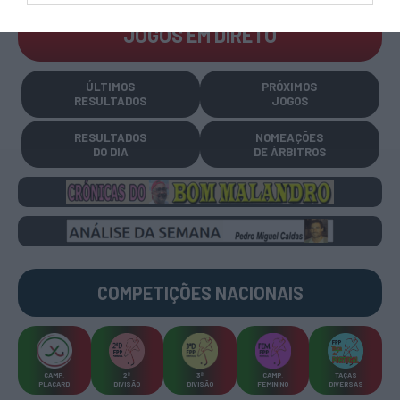
JOGOS EM DIRETO
ÚLTIMOS
PRÓXIMOS
RESULTADOS
JOGOS
RESULTADOS
NOMEAÇÕES
DO DIA
DE ÁRBITROS
COMPETIÇÕES
NACIONAIS
CAMP
.
2ª
3ª
CAMP
.
TAÇAS
PLACARD
DIVISÃO
DIVISÃO
FEMININO
DIVERSAS