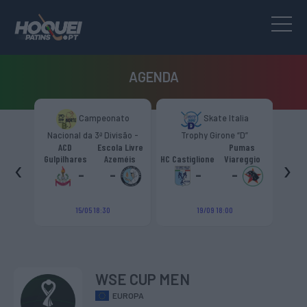
AGENDA
to
Campeonato
Skate Italia
são -
Nacional da 3ª Divisão -
Trophy Girone “D”
T
Zona Norte “B”
ACD
Escola Livre
Pumas
‹
›
bra "B"
Gulpilhares
Azeméis
HC Castiglione
Viareggio
HRC 
-
-
-
-
15/05 18:30
19/09 18:00
WSE CUP MEN
EUROPA