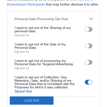
Downstream Participants
that may further disclose it to other
third parties.
Personal Data Processing Opt Outs
I want to opt-out of the Sharing of my
personal data.
EURO U17 MASC.
EURO U17 FEM.
TORNEIOS 3x3
Opted In
I want to opt-out of the Sale of my
Personal Data.
Opted In
I want to opt-out of processing my
Personal Data for Targeted Advertising.
TRANSFERÊNCIAS - ÉPOCA 2026/27
Opted In
I want to opt-out of Collection, Use,
Retention, Sale, and/or Sharing of my
Personal Data that Is Unrelated with the
Purposes for which it was collected.
Opted Out
CONFIRM
CAMPEÕES, SUBIDAS E DESCIDAS
2025-26