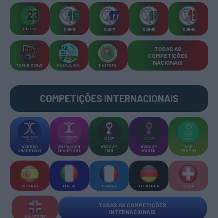
SUB-23
SUB-19
SUB-17
SUB-15
SUB-13
TODAS AS
COMPETIÇÕES
NACIONAIS
TORNEIOS 3x3
MASCULINO
MASTERS
COMPETIÇÕES INTERNACIONAIS
WSE MEN
WSE WOMEN
WSE CUP
WSE CUP
WSE
CHAMPIONS
CHAMPIONS
MEN
WOMEN
TROPHY
ESPANHA
ITÁLIA
FRANÇA
ALEMANHA
SUÍÇA
TODAS AS COMPETIÇÕES
INTERNACIONAIS
INGLATERRA