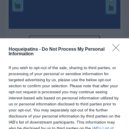
ATUALIZAR CLASSIFICAÇÃO
Hoqueipatins -
Do Not Process My Personal
Information
WSE CUP MEN
If you wish to opt-out of the sale, sharing to third parties, or
processing of your personal or sensitive information for
targeted advertising by us, please use the below opt-out
section to confirm your selection. Please note that after your
opt-out request is processed you may continue seeing
WSE
WSE
CHAMPIO
CHAMPIO
interest-based ads based on personal information utilized by
NS
NS
us or personal information disclosed to third parties prior to
LEAGUE
WSE
LEAGUE
WSE CUP
MEN
TROPHY
WOMEN
WOMEN
your opt-out. You may separately opt-out of the further
disclosure of your personal information by third parties on the
IAB’s list of downstream participants. This information may
DESTAQUES
DA SEMANA
also be disclosed by us to third parties on the
IAB’s List of