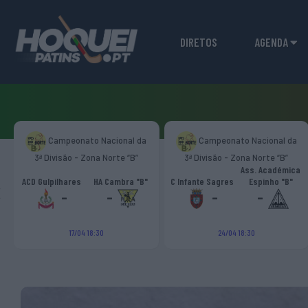
DIRETOS
AGENDA
Campeonato Nacional da
Campeonato Nacional da
3ª Divisão - Zona Norte “B”
3ª Divisão - Zona Norte “B”
Ass. Académica
‹
ACD Gulpilhares
HA Cambra "B"
C Infante Sagres
Espinho "B"
-
-
-
-
17/04 18:30
24/04 18:30