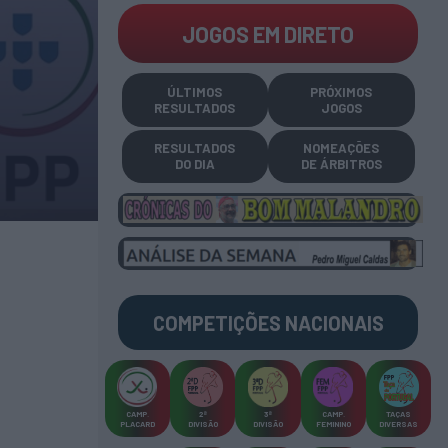
JOGOS EM DIRETO
ÚLTIMOS
PRÓXIMOS
RESULTADOS
JOGOS
RESULTADOS
NOMEAÇÕES
DO DIA
DE ÁRBITROS
COMPETIÇÕES
NACIONAIS
CAMP
.
2ª
3ª
CAMP
.
TAÇAS
PLACARD
DIVISÃO
DIVISÃO
FEMININO
DIVERSAS