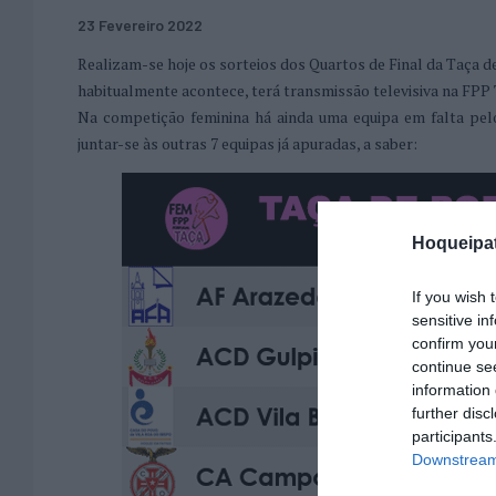
23 Fevereiro 2022
Realizam-se hoje os sorteios dos Quartos de Final da Taça d
habitualmente acontece, terá transmissão televisiva na FPP T
Na competição feminina há ainda uma equipa em falta pel
juntar-se às outras 7 equipas já apuradas, a saber:
Hoqueipat
If you wish 
sensitive in
confirm you
continue se
information 
further disc
participants
Downstream 