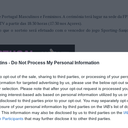
e Portugal Masculinos e Femininos. A cerimónia terá lugar na sede da F
V a partir das 18:30 horas (17:30 nos Açores).
o que o sorteio será efetuado com o vencedor do jogo Sporting-Sanj
ins -
Do Not Process My Personal Information
to opt-out of the sale, sharing to third parties, or processing of your per
formation for targeted advertising by us, please use the below opt-out s
r selection. Please note that after your opt-out request is processed y
eing interest-based ads based on personal information utilized by us or
disclosed to third parties prior to your opt-out. You may separately opt-
losure of your personal information by third parties on the IAB’s list of
. This information may also be disclosed by us to third parties on the
IA
Participants
that may further disclose it to other third parties.