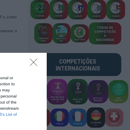
PP e, como
SUB-23
SUB-19
SUB-17
SUB-15
SUB-13
TODAS AS
oanense a
COMPETIÇÕE
S
TORNEIO
MASCULI
NACIONAIS
MASTERS
S 3x3
NO
COMPETIÇÕES
INTERNACIONAIS
sonal or
ection to
ou may
 personal
WSE MEN
WSE WOMEN
WSE CUP
WSE
CHAMPION
CHAMPION
WSE CUP
WOMEN
TROPHY
out of the
S
S
MEN
 downstream
B’s List of
ALEMANH
ESPANHA
ITÁLIA
FRANÇA
SUÍÇA
A