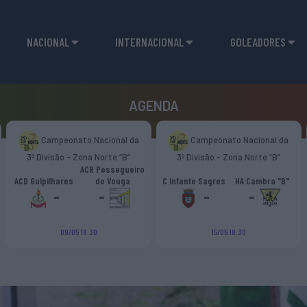
NACIONAL
INTERNACIONAL
GOLEADORES
AGENDA
Campeonato Nacional da
Campeonato Nacional da
3ª Divisão - Zona Norte “B”
3ª Divisão - Zona Norte “B”
ACR Pessegueiro
ACD Gulpilhares
do Vouga
C Infante Sagres
HA Cambra "B"
-
-
-
-
09/05 18:30
15/05 18:30