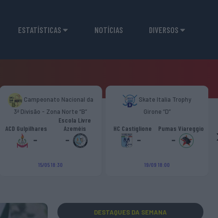
ESTATÍSTICAS
NOTÍCIAS
DIVERSOS
Campeonato Nacional da
Skate Italia Trophy
3ª Divisão - Zona Norte “B”
Girone “D”
Escola Livre
ACD Gulpilhares
Azeméis
HC Castiglione
Pumas Viareggio
-
-
-
-
15/05 18:30
19/09 18:00
DESTAQUES
DA SEMANA