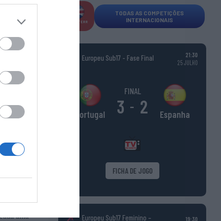
TODAS AS COMPETIÇÕES
ue estarão
INTERNACIONAIS
INGLATERR
A
esentes a
21:30
Europeu Sub17 - Fase Final
25 JULHO
FINAL
3
2
-
Espanha
Portugal
FICHA DE JOGO
teada uma
Europeu Sub17 Feminino –
19:30