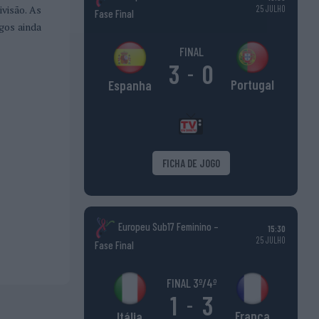
25 JULHO
ivisão. As
Fase Final
ogos ainda
FINAL
3
0
-
Portugal
Espanha
FICHA DE JOGO
Europeu Sub17 Feminino –
15:30
25 JULHO
Fase Final
FINAL 3º/4º
1
3
-
França
Itália