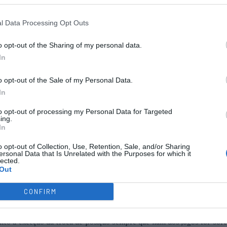
 que são 4 os jogos adiados que deixam indefinidas quatro das equipas q
l Data Processing Opt Outs
e já carimbaram o passaporte para os quartos de final. As equipas pr
o opt-out of the Sharing of my personal data.
In
o opt-out of the Sale of my Personal Data.
In
to opt-out of processing my Personal Data for Targeted
ing.
In
o opt-out of Collection, Use, Retention, Sale, and/or Sharing
ersonal Data that Is Unrelated with the Purposes for which it
lected.
Out
CONFIRM
nto à exceção da troca de posição sempre que num dos jogos for sor