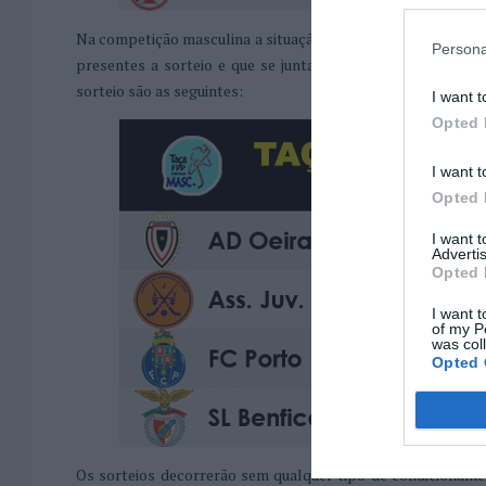
Na competição masculina a situação não é nada mais clara já
Persona
presentes a sorteio e que se juntarão às outras quatro qu
sorteio são as seguintes:
I want t
Opted 
I want t
Opted 
I want 
Advertis
Opted 
I want t
of my P
was col
Opted 
Os sorteios decorrerão sem qualquer tipo de condicioname