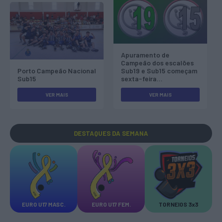
Apuramento de
Campeão dos escalões
Porto Campeão Nacional
Sub19 e Sub15 começam
Sub15
sexta-feira...
VER MAIS
VER MAIS
DESTAQUES
DA SEMANA
EURO U17 MASC.
EURO U17 FEM.
TORNEIOS 3x3