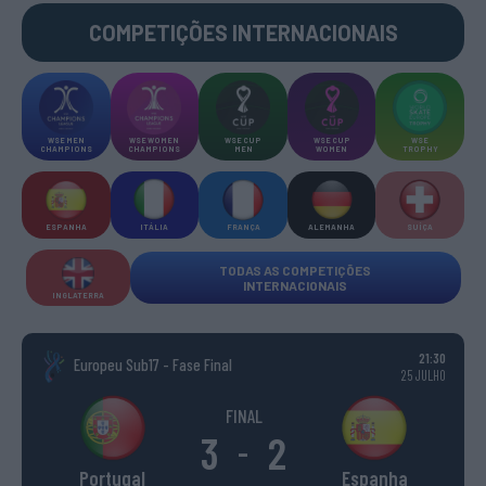
COMPETIÇÕES INTERNACIONAIS
WSE MEN
WSE WOMEN
WSE CUP
WSE CUP
WSE
CHAMPIONS
CHAMPIONS
MEN
WOMEN
TROPHY
ESPANHA
ITÁLIA
FRANÇA
ALEMANHA
SUÍÇA
TODAS AS COMPETIÇÕES
INTERNACIONAIS
INGLATERRA
21:30
Europeu Sub17 - Fase Final
25 JULHO
FINAL
3
2
-
Portugal
Espanha