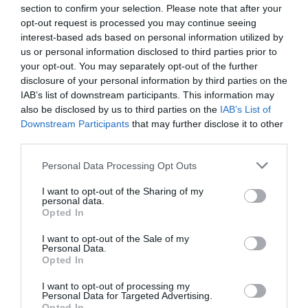
O FC Porto foi a equipa cujos jogadores
section to confirm your selection. Please note that after your
de pista mais Bolas Paradas
opt-out request is processed you may continue seeing
transformaram em golos (cerca de 50%
interest-based ads based on personal information utilized by
das tentativas) no Campeonato
us or personal information disclosed to third parties prior to
Nacional Sub19 2025/26:
your opt-out. You may separately opt-out of the further
disclosure of your personal information by third parties on the
IAB’s list of downstream participants. This information may
also be disclosed by us to third parties on the
IAB’s List of
Downstream Participants
that may further disclose it to other
third parties.
Personal Data Processing Opt Outs
I want to opt-out of the Sharing of my
personal data.
Opted In
I want to opt-out of the Sale of my
Personal Data.
Opted In
Enquanto isso, SL Benfica e FC Porto
foram as equipas cujos guarda-redes
I want to opt-out of processing my
Personal Data for Targeted Advertising.
mais defenderam as situações de Bolas
Opted In