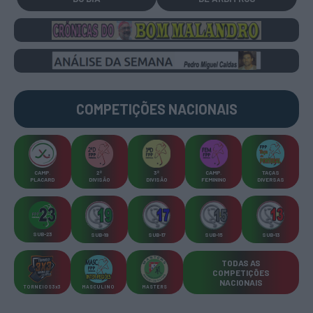
COMPETIÇÕES
NACIONAIS
CAMP
.
2ª
3ª
CAMP
.
TAÇAS
PLACARD
DIVISÃO
DIVISÃO
FEMININO
DIVERSAS
SUB-23
SUB-19
SUB-17
SUB-15
SUB-13
TODAS AS
COMPETIÇÕES
NACIONAIS
TORNEIOS 3x3
MASCULINO
MASTERS