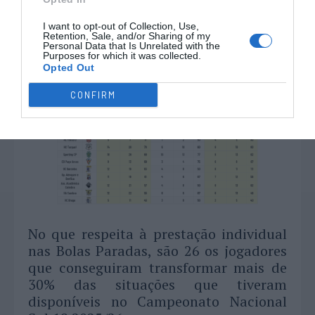
Paradas (94% das ocasiões) no
Campeonato Nacional Sub19 2025-26:
I want to opt-out of Collection, Use,
Retention, Sale, and/or Sharing of my
Personal Data that Is Unrelated with the
Purposes for which it was collected.
Opted Out
CONFIRM
No que respeita à prestação individual
nas Bolas Paradas, são 26 os jogadores
que conseguiram transformar mais de
30% das situações que tiveram
disponíveis no Campeonato Nacional