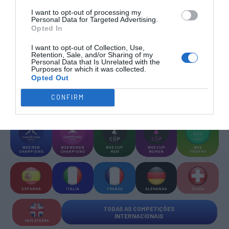
I want to opt-out of processing my
Personal Data for Targeted Advertising.
SUB-23
SUB-19
SUB-17
SUB-15
SUB-13
Opted In
TODAS AS
I want to opt-out of Collection, Use,
COMPETIÇÕES
Retention, Sale, and/or Sharing of my
NACIONAIS
Personal Data that Is Unrelated with the
TORNEIOS 3x3
MASCULINO
MASTERS
Purposes for which it was collected.
Opted Out
COMPETIÇÕES INTERNACIONAIS
CONFIRM
WSE MEN
WSE WOMEN
WSE CUP
WSE CUP
WSE
CHAMPIONS
CHAMPIONS
MEN
WOMEN
TROPHY
ESPANHA
ITÁLIA
FRANÇA
ALEMANHA
SUÍÇA
TODAS AS COMPETIÇÕES
INTERNACIONAIS
INGLATERRA