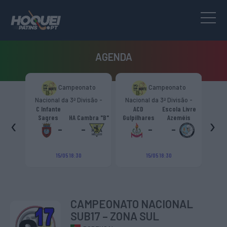
AGENDA
to
Campeonato
Campeonato
são -
Nacional da 3ª Divisão -
Nacional da 3ª Divisão -
T
CR
Zona Norte “B”
Zona Norte “B”
C Infante
ACD
Escola Livre
gueiro
‹
›
Sagres
HA Cambra "B"
Gulpilhares
Azeméis
HC Cas
ouga
-
-
-
-
15/05 18:30
15/05 18:30
CAMPEONATO NACIONAL
SUB17 – ZONA SUL