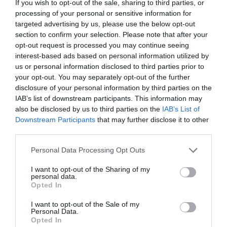
If you wish to opt-out of the sale, sharing to third parties, or
JOGOS EM DIRETO
processing of your personal or sensitive information for
targeted advertising by us, please use the below opt-out
section to confirm your selection. Please note that after your
ÚLTIMOS
PRÓXIMOS
opt-out request is processed you may continue seeing
RESULTADOS
JOGOS
interest-based ads based on personal information utilized by
us or personal information disclosed to third parties prior to
RESULTADOS
NOMEAÇÕES
your opt-out. You may separately opt-out of the further
DO DIA
DE ÁRBITROS
disclosure of your personal information by third parties on the
IAB’s list of downstream participants. This information may
also be disclosed by us to third parties on the
IAB’s List of
Downstream Participants
that may further disclose it to other
third parties.
Personal Data Processing Opt Outs
COMPETIÇÕES
NACIONAIS
I want to opt-out of the Sharing of my
personal data.
Opted In
I want to opt-out of the Sale of my
CAMP
.
2ª
3ª
CAMP
.
TAÇAS
Personal Data.
PLACARD
DIVISÃO
DIVISÃO
FEMININO
DIVERSAS
Opted In