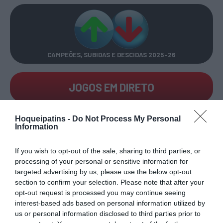
CAMPEÕES, SUBIDAS E DESCIDAS
2025-26
JOGOS EM DIRETO
ÚLTIMOS
PRÓXIMOS
Hoqueipatins -
Do Not Process My Personal
RESULTADOS
JOGOS
Information
RESULTADOS
NOMEAÇÕES
If you wish to opt-out of the sale, sharing to third parties, or
DO DIA
DE ÁRBITROS
processing of your personal or sensitive information for
targeted advertising by us, please use the below opt-out
section to confirm your selection. Please note that after your
opt-out request is processed you may continue seeing
interest-based ads based on personal information utilized by
us or personal information disclosed to third parties prior to