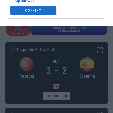
Opted Out
CONFIRM
ESPANHA
ITÁLIA
FRANÇA
ALEMANHA
SUÍÇA
TODAS AS COMPETIÇÕES
INTERNACIONAIS
INGLATERRA
21:30
Europeu Sub17 - Fase Final
25 JULHO
FINAL
3
2
-
Portugal
Espanha
FICHA DE JOGO