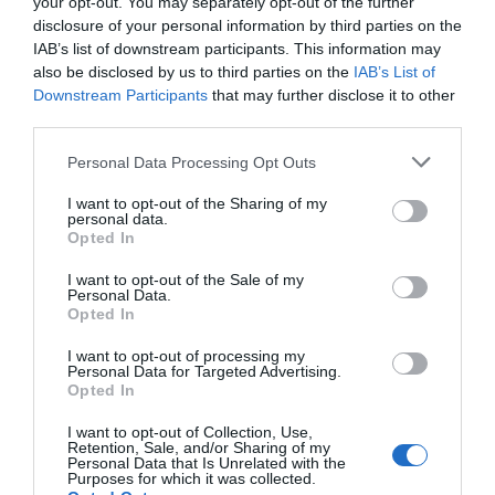
your opt-out. You may separately opt-out of the further
COMPETIÇÕES
NACIONAIS
disclosure of your personal information by third parties on the
IAB’s list of downstream participants. This information may
also be disclosed by us to third parties on the
IAB’s List of
Downstream Participants
that may further disclose it to other
third parties.
CAMP
.
2ª
3ª
CAMP
.
TAÇAS
PLACARD
DIVISÃO
DIVISÃO
FEMININO
DIVERSAS
Personal Data Processing Opt Outs
I want to opt-out of the Sharing of my
personal data.
SUB-23
SUB-19
SUB-17
SUB-15
SUB-13
Opted In
TODAS AS
COMPETIÇÕES
I want to opt-out of the Sale of my
NACIONAIS
Personal Data.
TORNEIOS 3x3
MASCULINO
MASTERS
Opted In
I want to opt-out of processing my
COMPETIÇÕES INTERNACIONAIS
Personal Data for Targeted Advertising.
Opted In
I want to opt-out of Collection, Use,
Retention, Sale, and/or Sharing of my
Personal Data that Is Unrelated with the
Purposes for which it was collected.
WSE MEN
WSE WOMEN
WSE CUP
WSE CUP
WSE
CHAMPIONS
CHAMPIONS
MEN
WOMEN
TROPHY