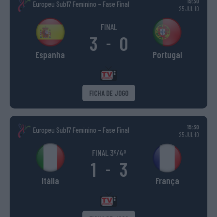
19:30
Europeu Sub17 Feminino – Fase Final
25 JULHO
FINAL
3
0
-
Espanha
Portugal
FICHA DE JOGO
15:30
Europeu Sub17 Feminino – Fase Final
25 JULHO
FINAL 3º/4º
1
3
-
Itália
França