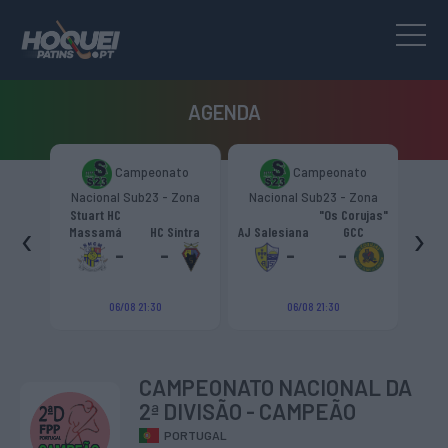
AGENDA
to
Campeonato
Campeonato
Zona
Nacional Sub23 - Zona
Nacional Sub23 - Zona
Nac
Sul
Sul
Stuart HC
"Os Corujas"
‹
›
ascais
Massamá
HC Sintra
AJ Salesiana
GCC
GRF M
-
-
-
-
06/08 21:30
06/08 21:30
CAMPEONATO NACIONAL DA
2ª DIVISÃO - CAMPEÃO
PORTUGAL