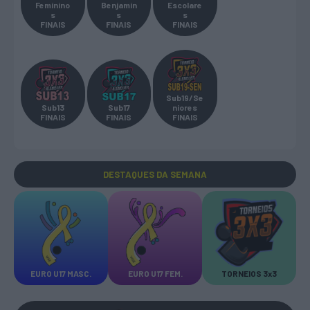
Feminino
Benjamin
Escolare
s
s
s
FINAIS
FINAIS
FINAIS
Sub19/Se
Sub13
Sub17
niores
FINAIS
FINAIS
FINAIS
DESTAQUES
DA SEMANA
EURO U17 MASC.
EURO U17 FEM.
TORNEIOS 3x3