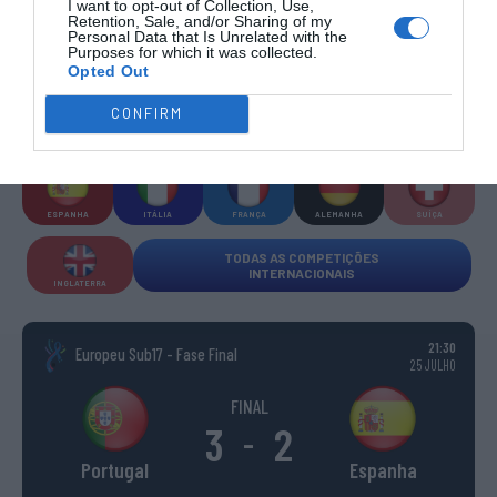
I want to opt-out of Collection, Use,
COMPETIÇÕES INTERNACIONAIS
Retention, Sale, and/or Sharing of my
Personal Data that Is Unrelated with the
Purposes for which it was collected.
Opted Out
CONFIRM
WSE MEN
WSE WOMEN
WSE CUP
WSE CUP
WSE
CHAMPIONS
CHAMPIONS
MEN
WOMEN
TROPHY
ESPANHA
ITÁLIA
FRANÇA
ALEMANHA
SUÍÇA
TODAS AS COMPETIÇÕES
INTERNACIONAIS
INGLATERRA
21:30
Europeu Sub17 - Fase Final
25 JULHO
FINAL
3
2
-
Portugal
Espanha