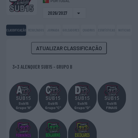
PORTUGAL
2026/2027
CLASSIFICAÇÃO
RESULTADOS
JORNADA
GOLEADORES
QUADROS
ESTATÍSTICAS
NOTICIAS
ATUALIZAR CLASSIFICAÇÃO
3×3 ALENQUER SUB15 - GRUPO B
Sub15
Sub15
Sub15
Sub15
Grupo “A”
Grupo “C”
Grupo “D”
FINAIS