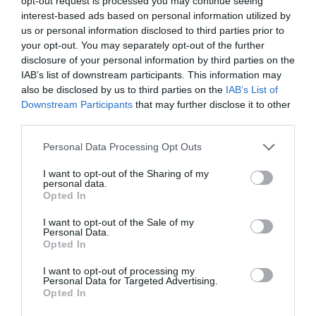
opt-out request is processed you may continue seeing
interest-based ads based on personal information utilized by
us or personal information disclosed to third parties prior to
your opt-out. You may separately opt-out of the further
disclosure of your personal information by third parties on the
IAB’s list of downstream participants. This information may
also be disclosed by us to third parties on the
IAB’s List of
COMPETIÇÕES
NACIONAIS
Downstream Participants
that may further disclose it to other
third parties.
Personal Data Processing Opt Outs
CAMP
.
2ª
3ª
CAMP
.
TAÇAS
PLACARD
DIVISÃO
DIVISÃO
FEMININO
DIVERSAS
I want to opt-out of the Sharing of my
personal data.
Opted In
I want to opt-out of the Sale of my
SUB-23
SUB-19
SUB-17
SUB-15
SUB-13
Personal Data.
Opted In
TODAS AS
COMPETIÇÕES
I want to opt-out of processing my
NACIONAIS
TORNEIOS 3x3
MASCULINO
MASTERS
Personal Data for Targeted Advertising.
Opted In