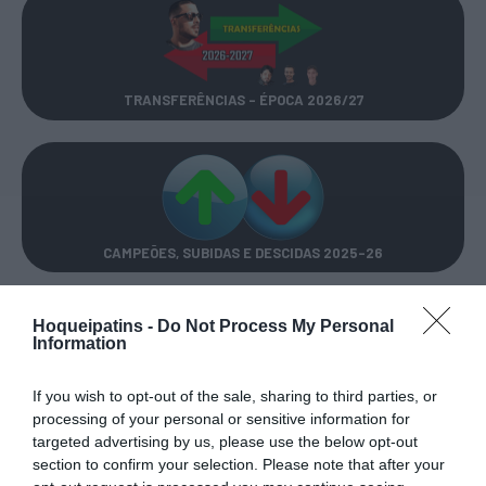
TRANSFERÊNCIAS - ÉPOCA 2026/27
CAMPEÕES, SUBIDAS E DESCIDAS
2025-26
JOGOS EM DIRETO
Hoqueipatins -
Do Not Process My Personal
Information
ÚLTIMOS
PRÓXIMOS
If you wish to opt-out of the sale, sharing to third parties, or
RESULTADOS
JOGOS
processing of your personal or sensitive information for
targeted advertising by us, please use the below opt-out
RESULTADOS
NOMEAÇÕES
section to confirm your selection. Please note that after your
DO DIA
DE ÁRBITROS