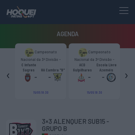
AGENDA
to
Campeonato
Campeonato
são -
Nacional da 3ª Divisão -
Nacional da 3ª Divisão -
T
CR
Zona Norte “B”
Zona Norte “B”
C Infante
ACD
Escola Livre
gueiro
‹
›
Sagres
HA Cambra "B"
Gulpilhares
Azeméis
HC Cas
ouga
-
-
-
-
15/05 18:30
15/05 18:30
3×3 ALENQUER SUB15 -
GRUPO B