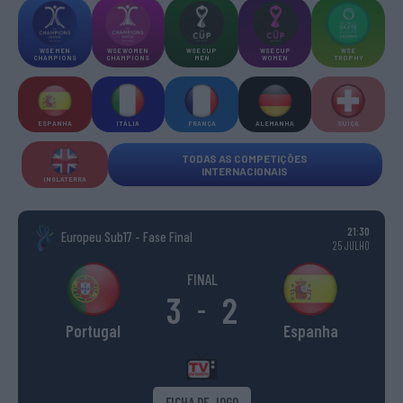
WSE MEN
WSE WOMEN
WSE CUP
WSE CUP
WSE
CHAMPIONS
CHAMPIONS
MEN
WOMEN
TROPHY
ESPANHA
ITÁLIA
FRANÇA
ALEMANHA
SUÍÇA
TODAS AS COMPETIÇÕES
INTERNACIONAIS
INGLATERRA
21:30
Europeu Sub17 - Fase Final
25 JULHO
FINAL
3
2
-
Portugal
Espanha
FICHA DE JOGO