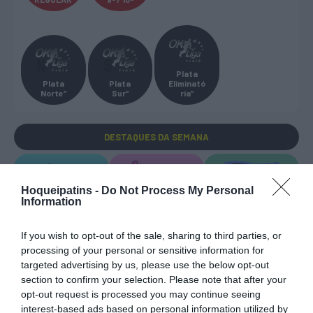
Plata
Plata
Plata
Eliminató
Norte”
Sur”
ria”
DESTAQUES
DA SEMANA
Hoqueipatins -
Do Not Process My Personal
Information
If you wish to opt-out of the sale, sharing to third parties, or
EURO U17 MASC.
EURO U17 FEM.
TORNEIOS 3x3
processing of your personal or sensitive information for
targeted advertising by us, please use the below opt-out
section to confirm your selection. Please note that after your
opt-out request is processed you may continue seeing
interest-based ads based on personal information utilized by