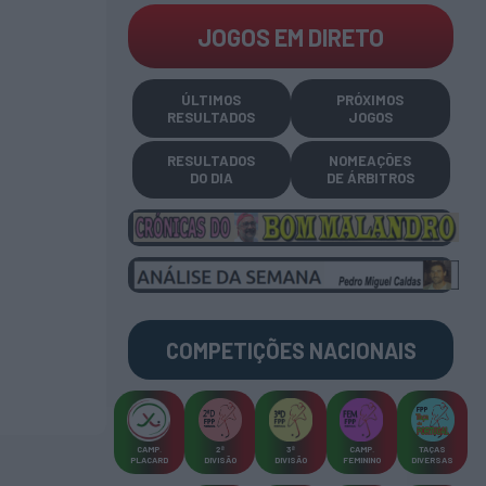
JOGOS EM DIRETO
ÚLTIMOS
PRÓXIMOS
RESULTADOS
JOGOS
RESULTADOS
NOMEAÇÕES
DO DIA
DE ÁRBITROS
COMPETIÇÕES
NACIONAIS
CAMP
.
2ª
3ª
CAMP
.
TAÇAS
PLACARD
DIVISÃO
DIVISÃO
FEMININO
DIVERSAS