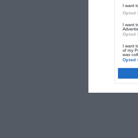
I want t
Opted 
I want 
Advertis
Opted 
I want t
of my P
was col
Opted 