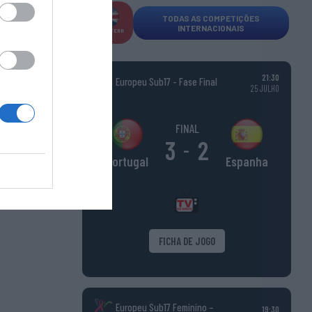
TODAS AS COMPETIÇÕES
INTERNACIONAIS
INGLATERR
A
21:30
Europeu Sub17 - Fase Final
25 JULHO
FINAL
3
2
-
Espanha
Portugal
FICHA DE JOGO
Europeu Sub17 Feminino –
19:30