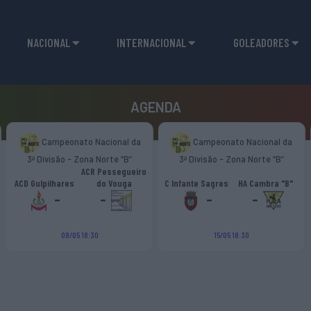
NACIONAL
INTERNACIONAL
GOLEADORES
AGENDA
Campeonato Nacional da
Campeonato Nacional da
3ª Divisão - Zona Norte “B”
3ª Divisão - Zona Norte “B”
ACR Pessegueiro
ACD Gulpilhares
do Vouga
C Infante Sagres
HA Cambra "B"
-
-
-
-
09/05 18:30
15/05 18:30