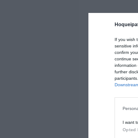
Hoqueipat
If you wish 
sensitive in
confirm you
continue se
information 
further disc
participants
Downstream 
Persona
I want t
Opted 