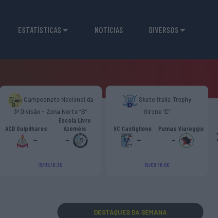
ESTATÍSTICAS
NOTÍCIAS
DIVERSOS
Campeonato Nacional da
Skate Italia Trophy
3ª Divisão - Zona Norte “B”
Girone “D”
Escola Livre
ACD Gulpilhares
Azeméis
HC Castiglione
Pumas Viareggio
-
-
-
-
15/05 18:30
19/09 18:00
DESTAQUES
DA SEMANA