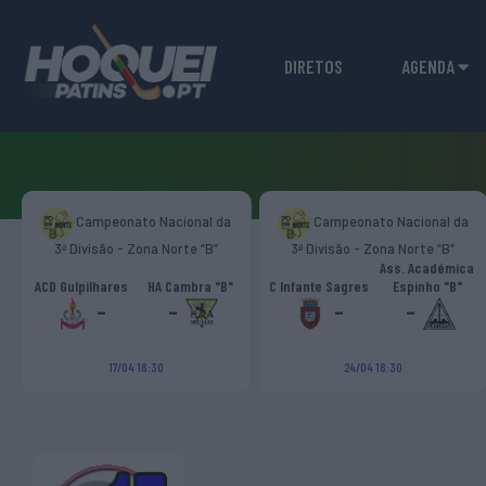
DIRETOS
AGENDA
Campeonato Nacional da
Campeonato Nacional da
3ª Divisão - Zona Norte “B”
3ª Divisão - Zona Norte “B”
Ass. Académica
‹
ACD Gulpilhares
HA Cambra "B"
C Infante Sagres
Espinho "B"
-
-
-
-
17/04 18:30
24/04 18:30