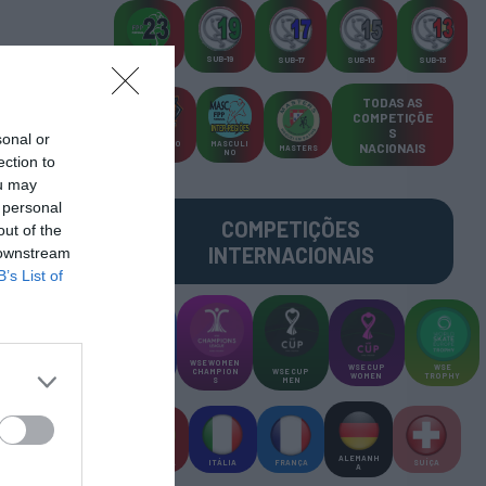
SUB-23
SUB-19
SUB-17
SUB-15
SUB-13
TODAS AS
COMPETIÇÕE
S
sonal or
TORNEIO
MASCULI
NACIONAIS
MASTERS
S 3x3
NO
ection to
ou may
 personal
COMPETIÇÕES
out of the
INTERNACIONAIS
 downstream
B’s List of
WSE MEN
WSE WOMEN
WSE CUP
WSE
CHAMPION
CHAMPION
WSE CUP
WOMEN
TROPHY
S
S
MEN
ALEMANH
ESPANHA
ITÁLIA
FRANÇA
SUÍÇA
A