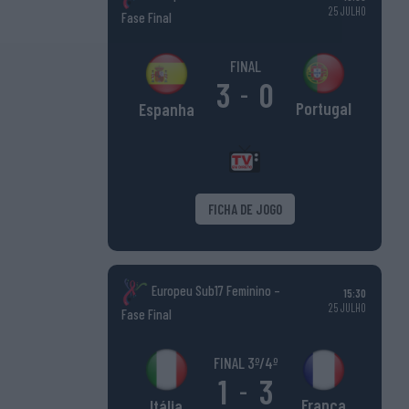
25 JULHO
Fase Final
FINAL
3
0
-
Portugal
Espanha
FICHA DE JOGO
Europeu Sub17 Feminino –
15:30
25 JULHO
Fase Final
FINAL 3º/4º
1
3
-
França
Itália