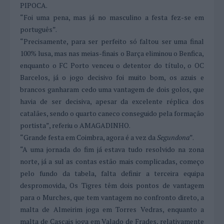
PIPOCA.
“Foi uma pena, mas já no masculino a festa fez-se em
português”.
“Precisamente, para ser perfeito só faltou ser uma final
100% lusa, mas nas meias-finais o Barça eliminou o Benfica,
enquanto o FC Porto venceu o detentor do título, o OC
Barcelos, já o jogo decisivo foi muito bom, os azuis e
brancos ganharam cedo uma vantagem de dois golos, que
havia de ser decisiva, apesar da excelente réplica dos
catalães, sendo o quarto caneco conseguido pela formação
portista”, referiu o AMAGADINHO.
“Grande festa em Coimbra, agora é a vez da
Segundona
”.
“A uma jornada do fim já estava tudo resolvido na zona
norte, já a sul as contas estão mais complicadas, começo
pelo fundo da tabela, falta definir a terceira equipa
despromovida, Os Tigres têm dois pontos de vantagem
para o Murches, que tem vantagem no confronto direto, a
malta de Almeirim joga em Torres Vedras, enquanto a
malta de Cascais joga em Valado de Frades, relativamente