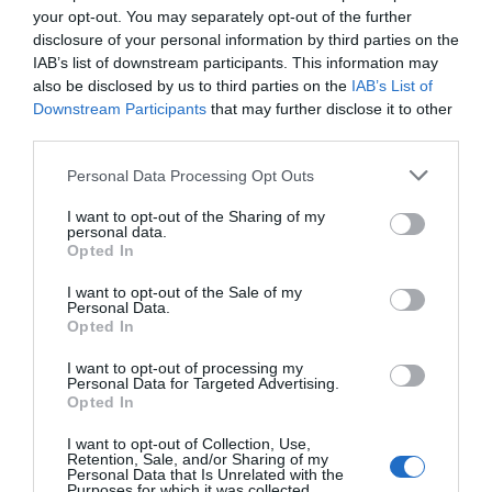
Nenhum
Livro:
your opt-out. You may separately opt-out of the further
Porto
Cidade portuguesa:
disclosure of your personal information by third parties on the
Las Vegas
Cidade estrangeira:
IAB’s list of downstream participants. This information may
Meg – Cadela
also be disclosed by us to third parties on the
IAB’s List of
Animais de estimação (quais e nomes):
Downstream Participants
that may further disclose it to other
CS2
Jogo de computador/consola:
third parties.
Lego e gaming
Hobbies:
Outra modalidade desportiva, se não fosse o
Personal Data Processing Opt Outs
Futsal
hóquei:
I want to opt-out of the Sharing of my
Aquele momento ou jogo, de hóquei, que nunca vais
personal data.
Vitória pelo Nafarros (3ª divisão) contra o
esquecer:
Opted In
Sintra (2ª divisão), num jogo de apresentação dos
I want to opt-out of the Sale of my
sintrenses, estivemos a perder 4-1 ao intervalo, mas o jogo
Personal Data.
terminou 4-5 e ganhámos a única taça nos últimos anos.
Opted In
I want to opt-out of processing my
Personal Data for Targeted Advertising.
Opted In
I want to opt-out of Collection, Use,
No Pavilhão das Goladas aconteceu A SACADA desta
Retention, Sale, and/or Sharing of my
Personal Data that Is Unrelated with the
semana, marcaram-se dezanove golos no Nacional de sub-
Purposes for which it was collected.