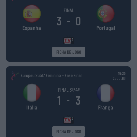
FINAL
3
0
-
Espanha
Portugal
FICHA DE JOGO
15:30
Europeu Sub17 Feminino – Fase Final
25 JULHO
FINAL 3º/4º
1
3
-
Itália
França
FICHA DE JOGO