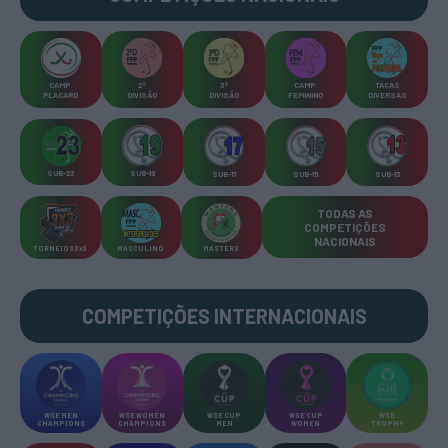
CAMP
.
2ª
3ª
CAMP
.
TAÇAS
PLACARD
DIVISÃO
DIVISÃO
FEMININO
DIVERSAS
SUB-23
SUB-19
SUB-17
SUB-15
SUB-13
TODAS AS
COMPETIÇÕES
NACIONAIS
TORNEIOS 3x3
MASCULINO
MASTERS
COMPETIÇÕES INTERNACIONAIS
WSE MEN
WSE WOMEN
WSE CUP
WSE CUP
WSE
CHAMPIONS
CHAMPIONS
MEN
WOMEN
TROPHY