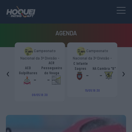
AGENDA
to
Campeonato
Campeonato
são -
Nacional da 3ª Divisão -
Nacional da 3ª Divisão -
Naci
s.
ACR
Zona Norte “B”
Zona Norte “B”
C Infante
A
émica
ACD
Pessegueiro
‹
›
Sagres
HA Cambra "B"
Gulp
o "B"
Gulpilhares
do Vouga
-
-
-
-
15/05 18:30
09/05 18:30