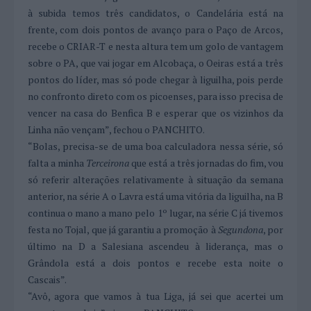
à subida temos três candidatos, o Candelária está na
frente, com dois pontos de avanço para o Paço de Arcos,
recebe o CRIAR-T e nesta altura tem um golo de vantagem
sobre o PA, que vai jogar em Alcobaça, o Oeiras está a três
pontos do líder, mas só pode chegar à liguilha, pois perde
no confronto direto com os picoenses, para isso precisa de
vencer na casa do Benfica B e esperar que os vizinhos da
Linha não vençam”, fechou o PANCHITO.
“Bolas, precisa-se de uma boa calculadora nessa série, só
falta a minha
Terceirona
que está a três jornadas do fim, vou
só referir alterações relativamente à situação da semana
anterior, na série A o Lavra está uma vitória da liguilha, na B
continua o mano a mano pelo 1º lugar, na série C já tivemos
festa no Tojal, que já garantiu a promoção à
Segundona
, por
último na D a Salesiana ascendeu à liderança, mas o
Grândola está a dois pontos e recebe esta noite o
Cascais”.
“Avô, agora que vamos à tua Liga, já sei que acertei um