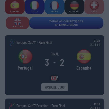
ESPANHA
ITÁLIA
FRANÇA
ALEMANHA
SUÍÇA
TODAS AS COMPETIÇÕES
INTERNACIONAIS
INGLATERRA
21:30
Europeu Sub17 - Fase Final
25 JULHO
FINAL
3
2
-
Portugal
Espanha
FICHA DE JOGO
19:30
Europeu Sub17 Feminino – Fase Final
25 JULHO