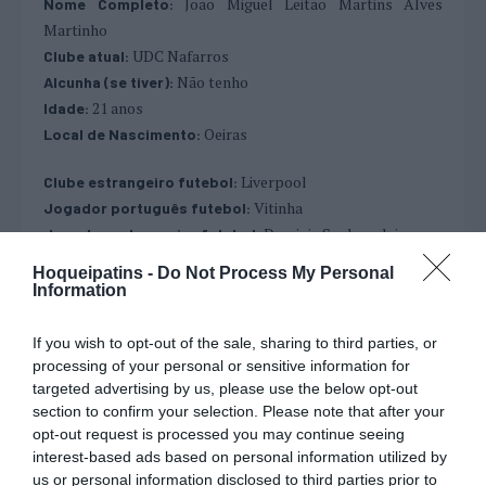
João Miguel Leitão Martins Alves
Nome Completo:
Martinho
UDC Nafarros
Clube atual:
Não tenho
Alcunha (se tiver):
21 anos
Idade:
Oeiras
Local de Nascimento:
Liverpool
Clube estrangeiro futebol:
Vitinha
Jogador português futebol:
Dominic Szoboszlai
Jogador estrangeiro futebol:
Jogador de outra modalidade, português ou
Hoqueipatins -
Do Not Process My Personal
Mark Stone (Vegas Golden Knights – NHL)
estrangeiro:
Information
Pizza
Prato:
Brownie
Sobremesa:
If you wish to opt-out of the sale, sharing to third parties, or
Iced Tea
Bebida:
processing of your personal or sensitive information for
Fight Club
targeted advertising by us, please use the below opt-out
Filme:
section to confirm your selection. Please note that after your
Ryan Gosling
Ator:
opt-out request is processed you may continue seeing
Emma Stone
Atriz:
interest-based ads based on personal information utilized by
Breaking Bad
Série televisiva:
us or personal information disclosed to third parties prior to