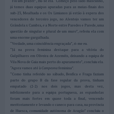
“Foi um prazer”, riu-se ela. “Começo pelo lado masculino,
já temos duas equipas apuradas para as meias-finais dos
sub-23, Mealhada e os Os Limianos já estão à espera dos
vencedores do terceiro jogo, no Alentejo vamos ter um
Grândola x Cambra, e a Norte entre Paredes e Parede, uma
questão de singular e plural de um muro”, referiu ela com
uma enorme gargalhada.
“Verdade, uma coincidência engraçada”, ri-me eu.
“Já na prova feminina destaque para a vitória do
Gulpilhares em Oliveira de Azeméis, deixando a equipa de
Vila Nova de Gaia mais perto do apuramento”, concluiu ela.
“Agora vamos até à
Campeona
feminina”.
“Como tinha referido no sábado, Benfica e Fraga faziam
parte do grupo B da fase regular da prova, tinham
empatado (2-2) nos dois jogos, mas desta vez,
infelizmente para a equipa portuguesa, as espanholas
foram mais fortes em quase toda a final, vencendo
meritoriamente e levando o caneco para casa, na província
de Huesca, comunidade autónoma de Aragão” concluiu o