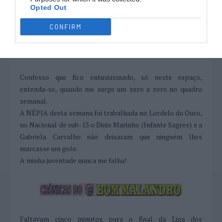
15, com o regresso a este espaço dos guarda-redes do
Opted Out
Anadia, Joel Pereira (5) e Martim Martins (8).
CONFIRM
Confesso que fico entusiasmado, só neste espaço,
entenda-se, quando me surge um zero a zero no quadro
semanal.
A NÉPIA desta semana foi trabalhada no Lordelo do Ouro,
no Nacional de sub-13 o Dinis Marinho (Infante Sagres) e a
Gabriela Carvalho não deixaram que ninguém lhes
marcasse um golo.
A minha juventude nunca me falha!
Faltavam cinco minutos para o final da Liga dos