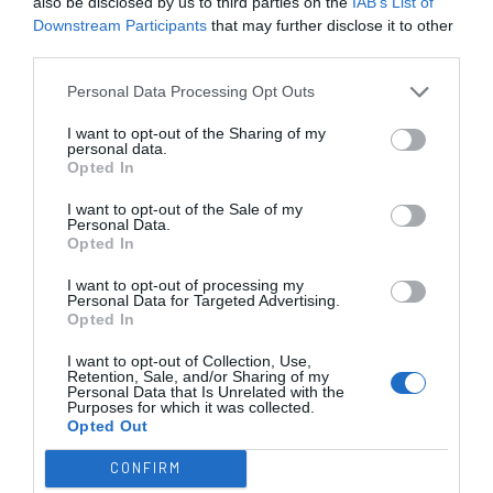
also be disclosed by us to third parties on the
IAB’s List of
Downstream Participants
that may further disclose it to other
third parties.
SUB-23
SUB-19
SUB-17
SUB-15
SUB-13
Personal Data Processing Opt Outs
TODAS AS
I want to opt-out of the Sharing of my
COMPETIÇÕES
personal data.
NACIONAIS
TORNEIOS 3x3
MASCULINO
MASTERS
Opted In
I want to opt-out of the Sale of my
Personal Data.
COMPETIÇÕES INTERNACIONAIS
Opted In
I want to opt-out of processing my
Personal Data for Targeted Advertising.
Opted In
WSE MEN
WSE WOMEN
WSE CUP
WSE CUP
WSE
CHAMPIONS
CHAMPIONS
MEN
WOMEN
TROPHY
I want to opt-out of Collection, Use,
Retention, Sale, and/or Sharing of my
Personal Data that Is Unrelated with the
Purposes for which it was collected.
Opted Out
ESPANHA
ITÁLIA
FRANÇA
ALEMANHA
SUÍÇA
CONFIRM
TODAS AS COMPETIÇÕES
INTERNACIONAIS