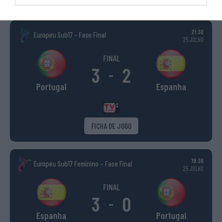
INGLATERRA
21:30
Europeu Sub17 - Fase Final
25 JULHO
FINAL
3
2
-
Portugal
Espanha
FICHA DE JOGO
19:30
Europeu Sub17 Feminino – Fase Final
25 JULHO
FINAL
3
0
-
Espanha
Portugal