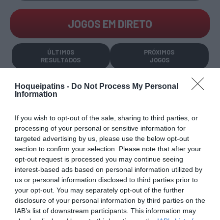
JOGOS EM DIRETO
ÚLTIMOS
PRÓXIMOS
RESULTADOS
JOGOS
RESULTADOS
NOMEAÇÕES
Hoqueipatins -
Do Not Process My Personal
DO DIA
DE ÁRBITROS
Information
If you wish to opt-out of the sale, sharing to third parties, or
processing of your personal or sensitive information for
targeted advertising by us, please use the below opt-out
section to confirm your selection. Please note that after your
opt-out request is processed you may continue seeing
COMPETIÇÕES
NACIONAIS
interest-based ads based on personal information utilized by
us or personal information disclosed to third parties prior to
your opt-out. You may separately opt-out of the further
disclosure of your personal information by third parties on the
IAB’s list of downstream participants. This information may
CAMP
.
2ª
3ª
CAMP
.
TAÇAS
PLACARD
DIVISÃO
DIVISÃO
FEMININO
DIVERSAS