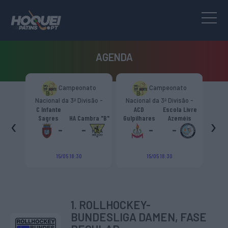
AGENDA
to
Campeonato
Campeonato
são -
Nacional da 3ª Divisão -
Nacional da 3ª Divisão -
T
CR
Zona Norte “B”
Zona Norte “B”
C Infante
ACD
Escola Livre
gueiro
‹
›
Sagres
HA Cambra "B"
Gulpilhares
Azeméis
HC Cas
ouga
-
-
-
-
15/05 18:30
15/05 18:30
1. ROLLHOCKEY-
BUNDESLIGA DAMEN, FASE