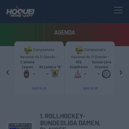
AGENDA
to
Campeonato
Campeonato
são -
Nacional da 3ª Divisão -
Nacional da 3ª Divisão -
T
CR
Zona Norte “B”
Zona Norte “B”
C Infante
ACD
Escola Livre
gueiro
‹
›
Sagres
HA Cambra "B"
Gulpilhares
Azeméis
HC Cas
ouga
-
-
-
-
15/05 18:30
15/05 18:30
1. ROLLHOCKEY-
BUNDESLIGA DAMEN,