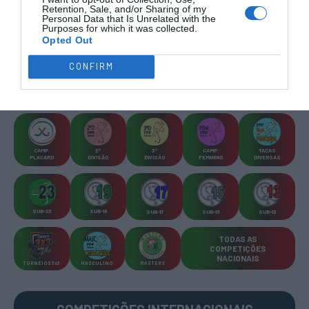
Retention, Sale, and/or Sharing of my
Personal Data that Is Unrelated with the
Purposes for which it was collected.
Opted Out
CONFIRM
COMPETIÇÕES
NACIONAIS
CAMP
.
2ª
3ª
CAMP
.
TAÇAS
PLACARD
DIVISÃO
DIVISÃO
FEMININO
DIVERSAS
SUB-23
SUB-19
SUB-17
SUB-15
SUB-13
TODAS AS
COMPETIÇÕES
NACIONAIS
TORNEIOS 3x3
MASCULINO
MASTERS