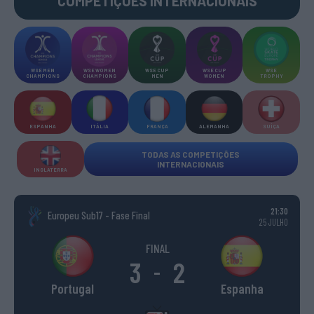
COMPETIÇÕES INTERNACIONAIS
WSE MEN
WSE WOMEN
WSE CUP
WSE CUP
WSE
CHAMPIONS
CHAMPIONS
MEN
WOMEN
TROPHY
ESPANHA
ITÁLIA
FRANÇA
ALEMANHA
SUÍÇA
TODAS AS COMPETIÇÕES
INTERNACIONAIS
INGLATERRA
21:30
Europeu Sub17 - Fase Final
25 JULHO
FINAL
3
2
-
Portugal
Espanha