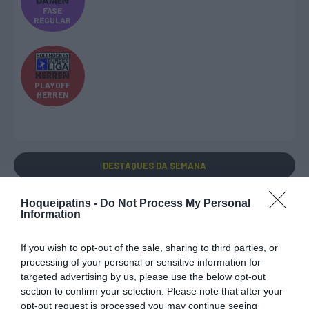
FASE
REGULAR
PLAYOFF
HERREN
DESTAQUES
DA SEMANA
Hoqueipatins -
Do Not Process My Personal
Information
If you wish to opt-out of the sale, sharing to third parties, or
processing of your personal or sensitive information for
EURO U17 MASC.
EURO U17 FEM.
TORNEIOS 3x3
targeted advertising by us, please use the below opt-out
section to confirm your selection. Please note that after your
opt-out request is processed you may continue seeing