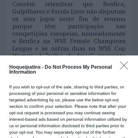
Convém relembrar que Benfica,
Gulpilhares e Escola Livre não disputam
os seus jogos neste fim de semana
porque têm participação nas
competições europeias, nomeadamente
o Benfica na WSE Female Champions
League e as outras duas na WSE Cup
Women. A “talho de foice”, apresento
abaixo os jogos que se realizam este fim
Hoqueipatins -
Do Not Process My Personal
de semana para as competições
Information
europeias:
If you wish to opt-out of the sale, sharing to third parties, or
processing of your personal or sensitive information for
targeted advertising by us, please use the below opt-out
section to confirm your selection. Please note that after your
opt-out request is processed you may continue seeing
interest-based ads based on personal information utilized by
us or personal information disclosed to third parties prior to
your opt-out. You may separately opt-out of the further