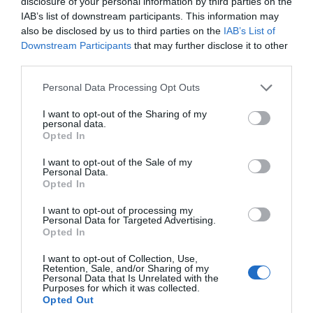
disclosure of your personal information by third parties on the
IAB’s list of downstream participants. This information may
also be disclosed by us to third parties on the
IAB’s List of
Downstream Participants
that may further disclose it to other
third parties.
Para saber tudo sobre as duas provas da
Personal Data Processing Opt Outs
Taça de Portugal 2024-25, siga as
ligações apensas aos botões abaixo:
I want to opt-out of the Sharing of my
personal data.
Opted In
I want to opt-out of the Sale of my
Personal Data.
Opted In
I want to opt-out of processing my
Personal Data for Targeted Advertising.
Opted In
I want to opt-out of Collection, Use,
Retention, Sale, and/or Sharing of my
Personal Data that Is Unrelated with the
TAÇA DE PORTUGAL
TAÇA DE PORTUGAL FEMININA
Purposes for which it was collected.
Opted Out