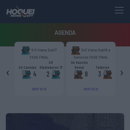
AGENDA
3×3 Viana Sub17
3x3 Viana Sub19 a
OK Liga 
FASE FINAL
Seniores FASE FINAL
Norte
CH
Os Gancho
‹
›
Só Canelas
Gladiaduros 17
Remix
Teikirise
CH Olot
CP
4
2
8
3
-
26/07 22:10
26/07 22:22
26/09 18:0