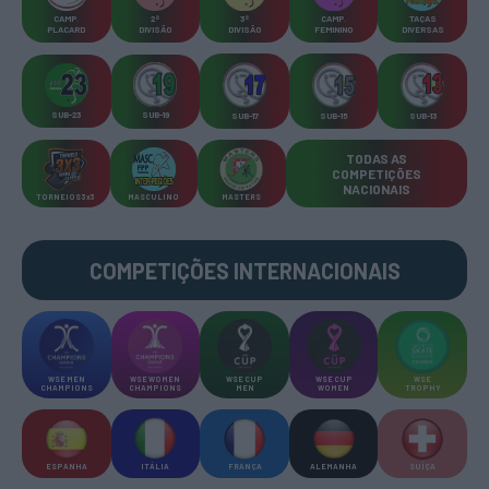
CAMP
.
2ª
3ª
CAMP
.
TAÇAS
PLACARD
DIVISÃO
DIVISÃO
FEMININO
DIVERSAS
SUB-23
SUB-19
SUB-17
SUB-15
SUB-13
TODAS AS
COMPETIÇÕES
NACIONAIS
TORNEIOS 3x3
MASCULINO
MASTERS
COMPETIÇÕES INTERNACIONAIS
WSE MEN
WSE WOMEN
WSE CUP
WSE CUP
WSE
CHAMPIONS
CHAMPIONS
MEN
WOMEN
TROPHY
ESPANHA
ITÁLIA
FRANÇA
ALEMANHA
SUÍÇA