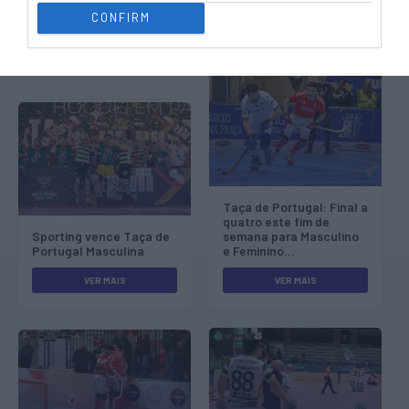
CONFIRM
Outras Notícias
Taça de Portugal: Final a
quatro este fim de
Sporting vence Taça de
semana para Masculino
Portugal Masculina
e Feminino...
VER MAIS
VER MAIS