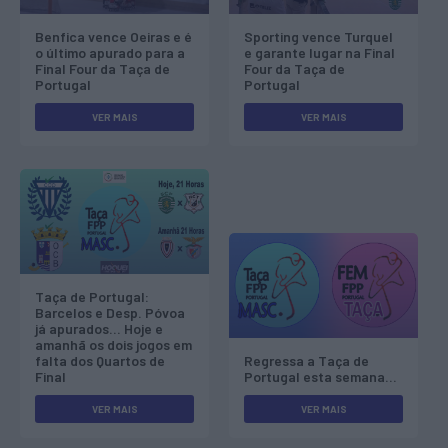
Benfica vence Oeiras e é
Sporting vence Turquel
o último apurado para a
e garante lugar na Final
Final Four da Taça de
Four da Taça de
Portugal
Portugal
VER MAIS
VER MAIS
Taça de Portugal:
Barcelos e Desp. Póvoa
já apurados... Hoje e
amanhã os dois jogos em
falta dos Quartos de
Regressa a Taça de
Final
Portugal esta semana...
VER MAIS
VER MAIS