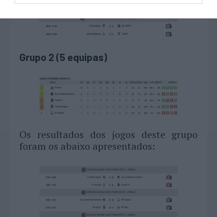
Grupo 2 (5 equipas)
Os resultados dos jogos deste grupo
foram os abaixo apresentados: