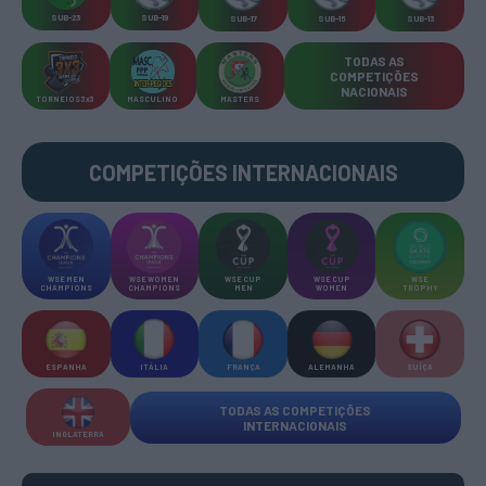
SUB-23
SUB-19
SUB-17
SUB-15
SUB-13
TODAS AS
COMPETIÇÕES
NACIONAIS
TORNEIOS 3x3
MASCULINO
MASTERS
COMPETIÇÕES INTERNACIONAIS
WSE MEN
WSE WOMEN
WSE CUP
WSE CUP
WSE
CHAMPIONS
CHAMPIONS
MEN
WOMEN
TROPHY
ESPANHA
ITÁLIA
FRANÇA
ALEMANHA
SUÍÇA
TODAS AS COMPETIÇÕES
INTERNACIONAIS
INGLATERRA