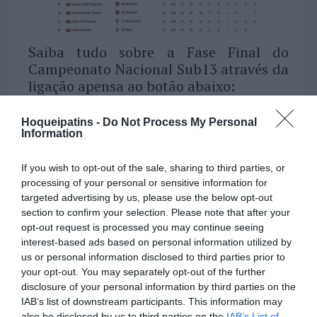
Saiba tudo sobre a Fase Final do
Campeonato Nacional Sub13 através da
ligação apensa ao botão abaixo:
Hoqueipatins -
Do Not Process My Personal
Information
If you wish to opt-out of the sale, sharing to third parties, or
processing of your personal or sensitive information for
targeted advertising by us, please use the below opt-out
section to confirm your selection. Please note that after your
opt-out request is processed you may continue seeing
interest-based ads based on personal information utilized by
us or personal information disclosed to third parties prior to
your opt-out. You may separately opt-out of the further
SUB19 Feminino
disclosure of your personal information by third parties on the
IAB’s list of downstream participants. This information may
Disputaram-se anteontem e ontem no
also be disclosed by us to third parties on the
IAB’s List of