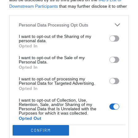
Pavilhão Municipal da Nortecoope
Downstream Participants
that may further disclose it to other
(Maia) as jornadas de apuramento para
third parties.
a Fase Final do Campeonato Nacional
Personal Data Processing Opt Outs
Sub19 Feminino. Os resultados e
respetivas Classificações Gerais foram
I want to opt-out of the Sharing of my
os seguintes:
personal data.
Opted In
Grupo 1 (4 equipas)
I want to opt-out of the Sale of my
Personal Data.
Opted In
I want to opt-out of processing my
Personal Data for Targeted Advertising.
Opted In
Os resultados dos jogos deste grupo
I want to opt-out of Collection, Use,
foram os abaixo apresentados:
Retention, Sale, and/or Sharing of my
Personal Data that Is Unrelated with the
Purposes for which it was collected.
Opted Out
CONFIRM