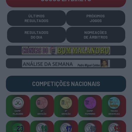
ÚLTIMOS
PRÓXIMOS
RESULTADOS
JOGOS
RESULTADOS
NOMEAÇÕES
DO DIA
DE ÁRBITROS
COMPETIÇÕES
NACIONAIS
CAMP
.
2ª
3ª
CAMP
.
TAÇAS
PLACARD
DIVISÃO
DIVISÃO
FEMININO
DIVERSAS