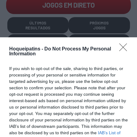
JOGOS EM DIRETO
ÚLTIMOS
PRÓXIMOS
RESULTADOS
JOGOS
RESULTADOS
NOMEAÇÕES
DO DIA
DE ÁRBITROS
Hoqueipatins -
Do Not Process My Personal
Information
If you wish to opt-out of the sale, sharing to third parties, or
processing of your personal or sensitive information for
targeted advertising by us, please use the below opt-out
section to confirm your selection. Please note that after your
COMPETIÇÕES
NACIONAIS
opt-out request is processed you may continue seeing
interest-based ads based on personal information utilized by
us or personal information disclosed to third parties prior to
your opt-out. You may separately opt-out of the further
disclosure of your personal information by third parties on the
CAMP
.
2ª
3ª
CAMP
.
TAÇAS
PLACARD
DIVISÃO
DIVISÃO
FEMININO
DIVERSAS
IAB’s list of downstream participants. This information may
also be disclosed by us to third parties on the
IAB’s List of