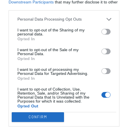
Downstream Participants
that may further disclose it to other
third parties.
SUB-23
SUB-19
SUB-17
SUB-15
SUB-13
Personal Data Processing Opt Outs
TODAS AS
COMPETIÇÕES
I want to opt-out of the Sharing of my
NACIONAIS
TORNEIOS 3x3
MASCULINO
MASTERS
personal data.
Opted In
I want to opt-out of the Sale of my
COMPETIÇÕES INTERNACIONAIS
Personal Data.
Opted In
I want to opt-out of processing my
Personal Data for Targeted Advertising.
Opted In
WSE MEN
WSE WOMEN
WSE CUP
WSE CUP
WSE
CHAMPIONS
CHAMPIONS
MEN
WOMEN
TROPHY
I want to opt-out of Collection, Use,
Retention, Sale, and/or Sharing of my
Personal Data that Is Unrelated with the
Purposes for which it was collected.
ESPANHA
ITÁLIA
FRANÇA
ALEMANHA
SUÍÇA
Opted Out
TODAS AS COMPETIÇÕES
CONFIRM
INTERNACIONAIS
INGLATERRA