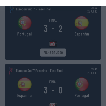
21:30
Europeu Sub17 - Fase Final
25 JULHO
FINAL
3
2
-
Portugal
Espanha
FICHA DE JOGO
19:30
Europeu Sub17 Feminino – Fase Final
25 JULHO
FINAL
3
0
-
Espanha
Portugal