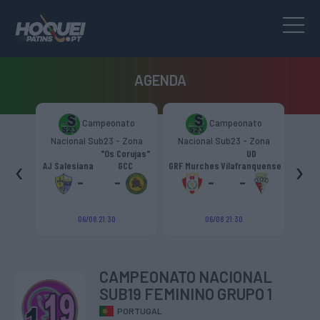
AGENDA
to
Campeonato
Campeonato
Zona
Nacional Sub23 - Zona
Nacional Sub23 - Zona
Nac
Sul
Sul
"Os Corujas"
UD
‹
›
ntra
AJ Salesiana
GCC
GRF Murches
Vilafranquense
AD 
-
-
-
-
06/08 21:30
06/08 21:30
CAMPEONATO NACIONAL
SUB19 FEMININO GRUPO 1
PORTUGAL