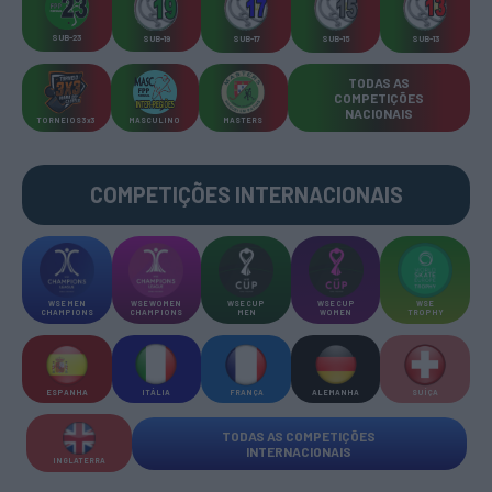
SUB-23
SUB-19
SUB-17
SUB-15
SUB-13
TODAS AS
COMPETIÇÕES
NACIONAIS
TORNEIOS 3x3
MASCULINO
MASTERS
COMPETIÇÕES INTERNACIONAIS
WSE MEN
WSE WOMEN
WSE CUP
WSE CUP
WSE
CHAMPIONS
CHAMPIONS
MEN
WOMEN
TROPHY
ESPANHA
ITÁLIA
FRANÇA
ALEMANHA
SUÍÇA
TODAS AS COMPETIÇÕES
INTERNACIONAIS
INGLATERRA