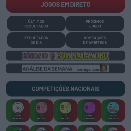
JOGOS EM DIRETO
ÚLTIMOS
PRÓXIMOS
RESULTADOS
JOGOS
RESULTADOS
NOMEAÇÕES
DO DIA
DE ÁRBITROS
COMPETIÇÕES
NACIONAIS
CAMP
.
2ª
3ª
CAMP
.
TAÇAS
PLACARD
DIVISÃO
DIVISÃO
FEMININO
DIVERSAS