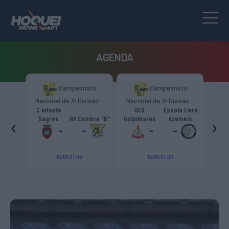
AGENDA
to
Campeonato
Campeonato
são -
Nacional da 3ª Divisão -
Nacional da 3ª Divisão -
T
CR
Zona Norte “B”
Zona Norte “B”
C Infante
ACD
Escola Livre
gueiro
‹
›
Sagres
HA Cambra "B"
Gulpilhares
Azeméis
HC Cas
ouga
-
-
-
-
15/05 01:00
15/05 01:00