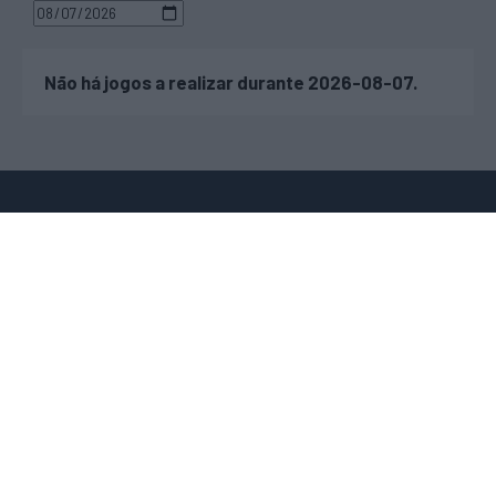
Não há jogos a realizar durante 2026-08-07.
JOGOS EM DIRETO
TRANSFERÊNCIAS
RESULTADOS
SUBIDAS E DESCIDAS
RESULTADOS DO DIA
ÉPOCAS ANTERIORES