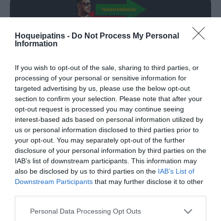
Hoqueipatins -
Do Not Process My Personal
TRANSFERÊNCIAS - ÉPOCA 2026/27
Information
If you wish to opt-out of the sale, sharing to third parties, or
processing of your personal or sensitive information for
targeted advertising by us, please use the below opt-out
section to confirm your selection. Please note that after your
opt-out request is processed you may continue seeing
CAMPEÕES, SUBIDAS E DESCIDAS
2025-26
interest-based ads based on personal information utilized by
us or personal information disclosed to third parties prior to
your opt-out. You may separately opt-out of the further
JOGOS EM DIRETO
disclosure of your personal information by third parties on the
IAB’s list of downstream participants. This information may
also be disclosed by us to third parties on the
IAB’s List of
ÚLTIMOS
PRÓXIMOS
RESULTADOS
JOGOS
Downstream Participants
that may further disclose it to other
third parties.
RESULTADOS
NOMEAÇÕES
DO DIA
DE ÁRBITROS
Personal Data Processing Opt Outs