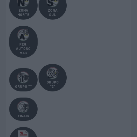
ZONA
ZONA
NORTE
SUL
REG.
AUTÓNO
MAS
GRUPO
GRUPO “1”
“2”
FINAIS