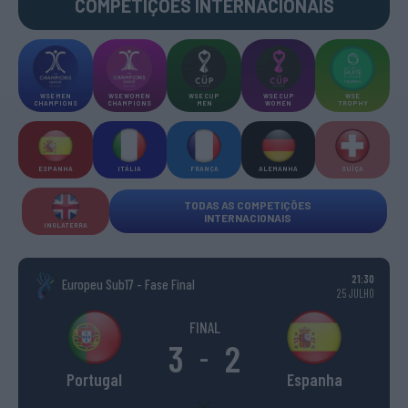
COMPETIÇÕES INTERNACIONAIS
WSE MEN
WSE WOMEN
WSE CUP
WSE CUP
WSE
CHAMPIONS
CHAMPIONS
MEN
WOMEN
TROPHY
ESPANHA
ITÁLIA
FRANÇA
ALEMANHA
SUÍÇA
TODAS AS COMPETIÇÕES
INTERNACIONAIS
INGLATERRA
21:30
Europeu Sub17 - Fase Final
25 JULHO
FINAL
3
2
-
Portugal
Espanha