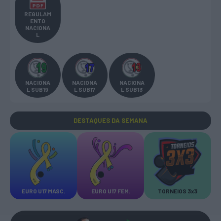
REGULAM
ENTO
NACIONA
L
NACIONA
NACIONA
NACIONA
L SUB19
L SUB17
L SUB13
DESTAQUES
DA SEMANA
EURO U17 MASC.
EURO U17 FEM.
TORNEIOS 3x3