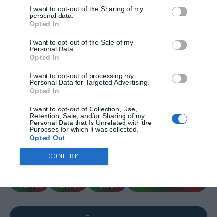
I want to opt-out of the Sharing of my
personal data.
Opted In
I want to opt-out of the Sale of my
Personal Data.
Opted In
COMPETIÇÕES
NACIONAIS
I want to opt-out of processing my
Personal Data for Targeted Advertising.
Opted In
I want to opt-out of Collection, Use,
CAMP
.
2ª
3ª
CAMP
.
TAÇAS
PLACARD
DIVISÃO
DIVISÃO
FEMININO
DIVERSAS
Retention, Sale, and/or Sharing of my
Personal Data that Is Unrelated with the
Purposes for which it was collected.
Opted Out
SUB-23
SUB-19
SUB-17
SUB-15
SUB-13
CONFIRM
TODAS AS
COMPETIÇÕES
NACIONAIS
TORNEIOS 3x3
MASCULINO
MASTERS