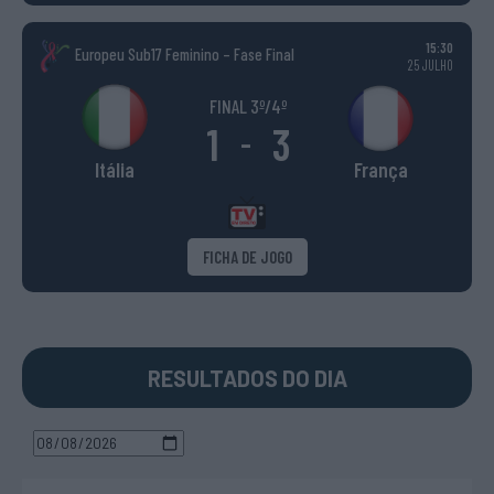
15:30
Europeu Sub17 Feminino – Fase Final
25 JULHO
FINAL 3º/4º
1
3
-
Itália
França
FICHA DE JOGO
RESULTADOS DO DIA