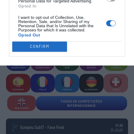
Personal Data for Targeted Advertising.
TODAS AS
Opted In
COMPETIÇÕES
NACIONAIS
TORNEIOS 3x3
MASCULINO
MASTERS
I want to opt-out of Collection, Use,
Retention, Sale, and/or Sharing of my
Personal Data that Is Unrelated with the
Purposes for which it was collected.
COMPETIÇÕES INTERNACIONAIS
Opted Out
CONFIRM
WSE MEN
WSE WOMEN
WSE CUP
WSE CUP
WSE
CHAMPIONS
CHAMPIONS
MEN
WOMEN
TROPHY
ESPANHA
ITÁLIA
FRANÇA
ALEMANHA
SUÍÇA
TODAS AS COMPETIÇÕES
INTERNACIONAIS
INGLATERRA
21:30
Europeu Sub17 - Fase Final
25 JULHO