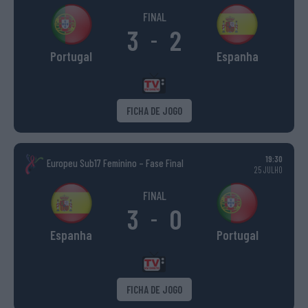
FINAL
3
2
-
Portugal
Espanha
FICHA DE JOGO
19:30
Europeu Sub17 Feminino – Fase Final
25 JULHO
FINAL
3
0
-
Espanha
Portugal
FICHA DE JOGO