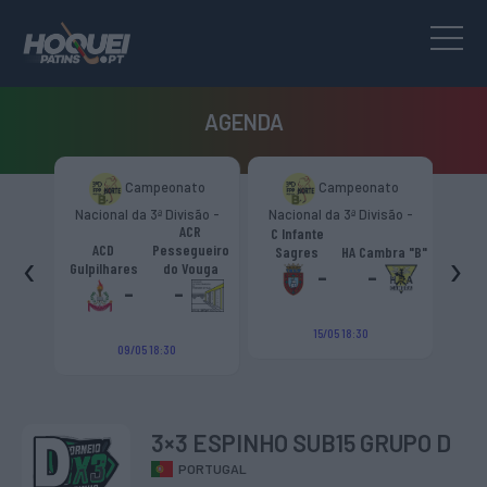
AGENDA
Campeonato
Campeonato
-
Nacional da 3ª Divisão -
Nacional da 3ª Divisão -
Nacional
ACR
Zona Norte “B”
Zona Norte “B”
Zon
C Infante
ACD
a
ACD
Pessegueiro
‹
›
Sagres
HA Cambra "B"
Gulpilha
B"
Gulpilhares
do Vouga
-
-
-
-
15/05 18:30
1
09/05 18:30
3×3 ESPINHO SUB15 GRUPO D
PORTUGAL