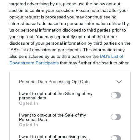
targeted advertising by us, please use the below opt-out
ÚLTIMOS
PRÓXIMOS
RESULTADOS
JOGOS
section to confirm your selection. Please note that after your
opt-out request is processed you may continue seeing
RESULTADOS
NOMEAÇÕES
interest-based ads based on personal information utilized by
DO DIA
DE ÁRBITROS
us or personal information disclosed to third parties prior to
your opt-out. You may separately opt-out of the further
disclosure of your personal information by third parties on the
IAB’s list of downstream participants. This information may
also be disclosed by us to third parties on the
IAB’s List of
Downstream Participants
that may further disclose it to other
third parties.
COMPETIÇÕES
NACIONAIS
Personal Data Processing Opt Outs
I want to opt-out of the Sharing of my
personal data.
Opted In
CAMP
.
2ª
3ª
CAMP
.
TAÇAS
PLACARD
DIVISÃO
DIVISÃO
FEMININO
DIVERSAS
I want to opt-out of the Sale of my
Personal Data.
Opted In
SUB-23
SUB-19
SUB-17
SUB-15
SUB-13
I want to opt-out of processing my