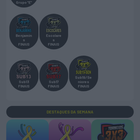
Grupo “E”
Benjamin
Escolare
s
s
FINAIS
FINAIS
Sub19/Se
Sub13
Sub17
niores
FINAIS
FINAIS
FINAIS
DESTAQUES
DA SEMANA