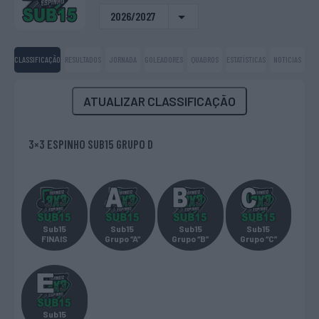
2026/2027
CLASSIFICAÇÃO
RESULTADOS
JORNADA
GOLEADORES
QUADROS
ESTATÍSTICAS
NOTICIAS
ATUALIZAR CLASSIFICAÇÃO
3×3 ESPINHO SUB15 GRUPO D
Sub15
Sub15
Sub15
Sub15
FINAIS
Grupo “A”
Grupo “B”
Grupo “C”
Sub15