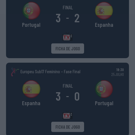
FINAL
3
2
-
Portugal
Espanha
FICHA DE JOGO
19:30
Europeu Sub17 Feminino – Fase Final
25 JULHO
FINAL
3
0
-
Espanha
Portugal
FICHA DE JOGO