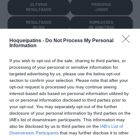
ÚLTIMOS
PRÓXIMOS
RESULTADOS
JOGOS
RESULTADOS
NOMEAÇÕES
DO DIA
DE ÁRBITROS
Hoqueipatins -
Do Not Process My Personal
Information
If you wish to opt-out of the sale, sharing to third parties, or
processing of your personal or sensitive information for
targeted advertising by us, please use the below opt-out
COMPETIÇÕES
NACIONAIS
section to confirm your selection. Please note that after your
opt-out request is processed you may continue seeing
interest-based ads based on personal information utilized by
us or personal information disclosed to third parties prior to
CAMP
.
2ª
3ª
CAMP
.
TAÇAS
your opt-out. You may separately opt-out of the further
PLACARD
DIVISÃO
DIVISÃO
FEMININO
DIVERSAS
disclosure of your personal information by third parties on the
IAB’s list of downstream participants. This information may
also be disclosed by us to third parties on the
IAB’s List of
Downstream Participants
that may further disclose it to other
SUB-23
SUB-19
SUB-17
SUB-15
SUB-13
third parties.