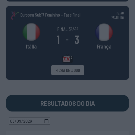
15:30
Europeu Sub17 Feminino – Fase Final
25 JULHO
FINAL 3º/4º
1
3
-
Itália
França
FICHA DE JOGO
RESULTADOS DO DIA