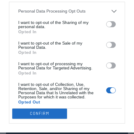
TODAS AS
COMPETIÇÕES
Personal Data Processing Opt Outs
NACIONAIS
TORNEIOS 3x3
MASCULINO
MASTERS
I want to opt-out of the Sharing of my
personal data.
Opted In
COMPETIÇÕES INTERNACIONAIS
I want to opt-out of the Sale of my
Personal Data.
Opted In
I want to opt-out of processing my
WSE MEN
WSE WOMEN
WSE CUP
WSE CUP
WSE
Personal Data for Targeted Advertising.
CHAMPIONS
CHAMPIONS
MEN
WOMEN
TROPHY
Opted In
I want to opt-out of Collection, Use,
Retention, Sale, and/or Sharing of my
ESPANHA
ITÁLIA
FRANÇA
ALEMANHA
SUÍÇA
Personal Data that Is Unrelated with the
Purposes for which it was collected.
TODAS AS COMPETIÇÕES
Opted Out
INTERNACIONAIS
INGLATERRA
CONFIRM
21:30
Europeu Sub17 - Fase Final
25 JULHO