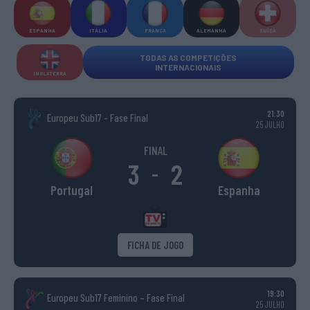
ESPANHA
ITÁLIA
FRANÇA
ALEMANHA
SUÍÇA
TODAS AS COMPETIÇÕES
INTERNACIONAIS
INGLATERRA
21:30
Europeu Sub17 - Fase Final
25 JULHO
FINAL
3
2
-
Portugal
Espanha
FICHA DE JOGO
19:30
Europeu Sub17 Feminino – Fase Final
25 JULHO