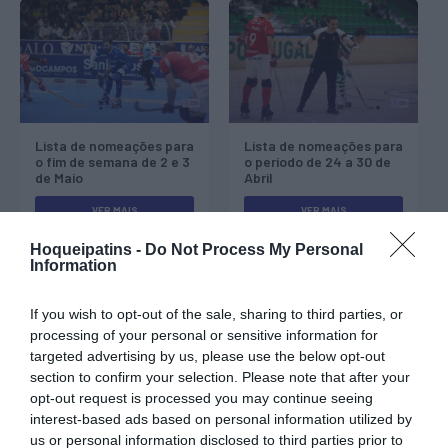
Lista de nomeações para
Lista de nomeações para
o fim de semana de 2 e 3
o período de 24 a 30 de
de Maio
Abril
VER MAIS
VER MAIS
Hoqueipatins -
Do Not Process My Personal
Information
If you wish to opt-out of the sale, sharing to third parties, or
processing of your personal or sensitive information for
targeted advertising by us, please use the below opt-out
section to confirm your selection. Please note that after your
opt-out request is processed you may continue seeing
Lista de nomeações para
Lista de nomeações para
interest-based ads based on personal information utilized by
o período de 10 a 15 de
o período de 20 a 24 de
Abril
Março
us or personal information disclosed to third parties prior to