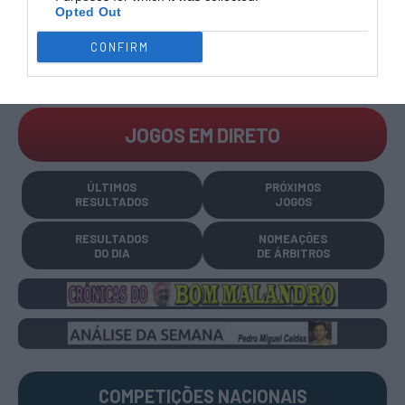
Opted Out
CONFIRM
CAMPEÕES, SUBIDAS E DESCIDAS
2025-26
JOGOS EM DIRETO
ÚLTIMOS
PRÓXIMOS
RESULTADOS
JOGOS
RESULTADOS
NOMEAÇÕES
DO DIA
DE ÁRBITROS
COMPETIÇÕES
NACIONAIS