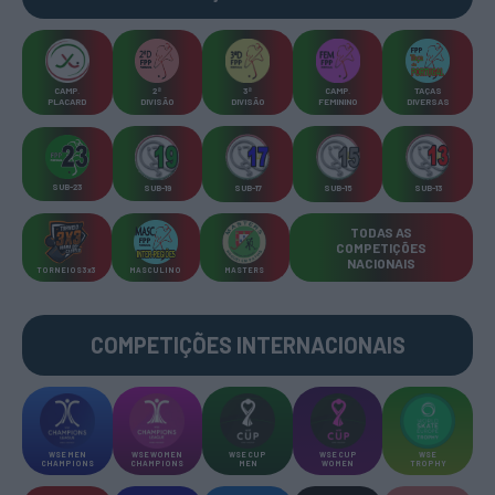
CAMP
.
2ª
3ª
CAMP
.
TAÇAS
PLACARD
DIVISÃO
DIVISÃO
FEMININO
DIVERSAS
SUB-23
SUB-19
SUB-17
SUB-15
SUB-13
TODAS AS
COMPETIÇÕES
NACIONAIS
TORNEIOS 3x3
MASCULINO
MASTERS
COMPETIÇÕES INTERNACIONAIS
WSE MEN
WSE WOMEN
WSE CUP
WSE CUP
WSE
CHAMPIONS
CHAMPIONS
MEN
WOMEN
TROPHY