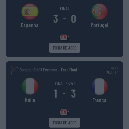
FINAL
3
0
-
Espanha
Portugal
FICHA DE JOGO
15:30
Europeu Sub17 Feminino – Fase Final
25 JULHO
FINAL 3º/4º
1
3
-
Itália
França
FICHA DE JOGO