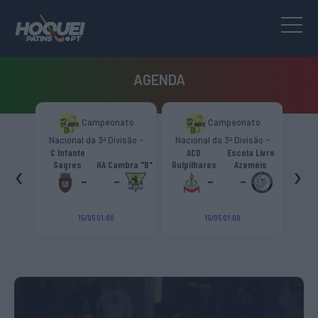
AGENDA
to
Campeonato
Campeonato
são -
Nacional da 3ª Divisão -
Nacional da 3ª Divisão -
T
CR
Zona Norte “B”
Zona Norte “B”
C Infante
ACD
Escola Livre
gueiro
‹
›
Sagres
HA Cambra "B"
Gulpilhares
Azeméis
HC Cas
ouga
-
-
-
-
15/05 01:00
15/05 01:00