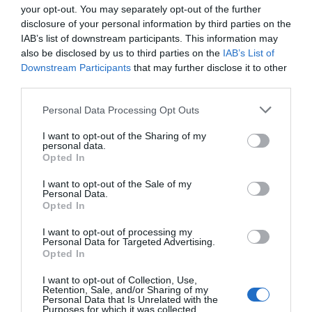
your opt-out. You may separately opt-out of the further
VER MAIS
VER MAIS
disclosure of your personal information by third parties on the
IAB’s list of downstream participants. This information may
also be disclosed by us to third parties on the
IAB’s List of
Downstream Participants
that may further disclose it to other
DESTAQUES
DA SEMANA
third parties.
Personal Data Processing Opt Outs
I want to opt-out of the Sharing of my
personal data.
Opted In
EURO U17 MASC.
EURO U17 FEM.
TORNEIOS 3x3
I want to opt-out of the Sale of my
Personal Data.
Opted In
I want to opt-out of processing my
Personal Data for Targeted Advertising.
Opted In
TRANSFERÊNCIAS - ÉPOCA 2026/27
I want to opt-out of Collection, Use,
Retention, Sale, and/or Sharing of my
Personal Data that Is Unrelated with the
Purposes for which it was collected.