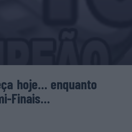
eça hoje… enquanto
mi-Finais…