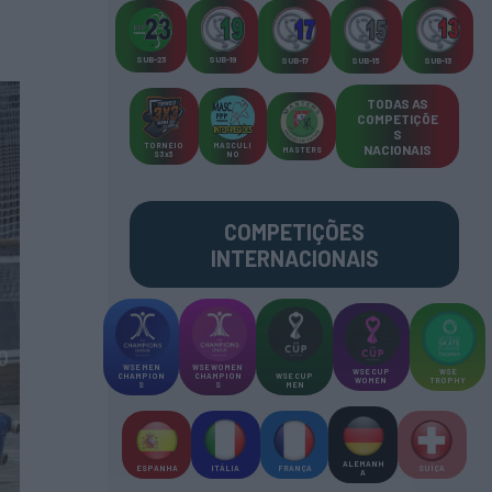
SUB-23
SUB-19
SUB-17
SUB-15
SUB-13
TODAS AS
COMPETIÇÕE
S
TORNEIO
MASCULI
NACIONAIS
MASTERS
S 3x3
NO
COMPETIÇÕES
INTERNACIONAIS
WSE MEN
WSE WOMEN
WSE CUP
WSE
CHAMPION
CHAMPION
WSE CUP
WOMEN
TROPHY
S
S
MEN
ALEMANH
ESPANHA
ITÁLIA
FRANÇA
SUÍÇA
A