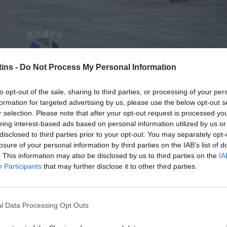
ins -
Do Not Process My Personal Information
to opt-out of the sale, sharing to third parties, or processing of your per
 Grupos “1” e “2” do 1º Fim de semana da Fase 
formation for targeted advertising by us, please use the below opt-out s
uartos de Final. Vejamos as classificações de a
r selection. Please note that after your opt-out request is processed y
eing interest-based ads based on personal information utilized by us or
disclosed to third parties prior to your opt-out. You may separately opt-
losure of your personal information by third parties on the IAB’s list of
. This information may also be disclosed by us to third parties on the
IA
Participants
that may further disclose it to other third parties.
l Data Processing Opt Outs