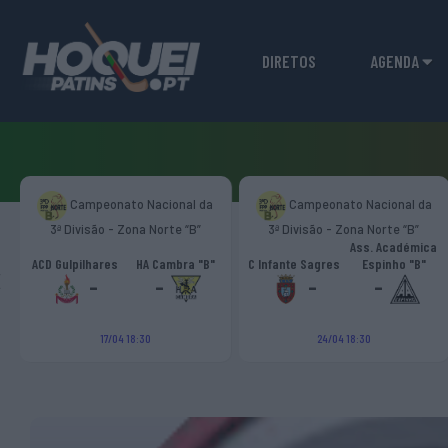
DIRETOS
AGENDA
Campeonato Nacional da
Campeonato Nacional da
3ª Divisão - Zona Norte “B”
3ª Divisão - Zona Norte “B”
Ass. Académica
‹
ACD Gulpilhares
HA Cambra "B"
C Infante Sagres
Espinho "B"
-
-
-
-
17/04 18:30
24/04 18:30