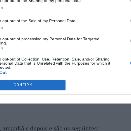
o opt-out of the Sharing of my personal data.
In
o opt-out of the Sale of my Personal Data.
In
to opt-out of processing my Personal Data for Targeted
ing.
In
o opt-out of Collection, Use, Retention, Sale, and/or Sharing
ersonal Data that Is Unrelated with the Purposes for which it
lected.
Out
CONFIRM
e, amanhã e depois e são os seguintes: