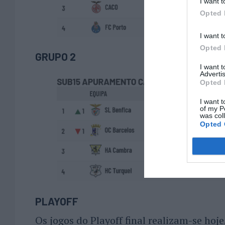
I want t
Opted 
I want t
Opted 
GRUPO 2
I want 
Advertis
Opted 
I want t
of my P
was col
Opted 
PLAYOFF
Os jogos do Playoff final realizam-se hoj