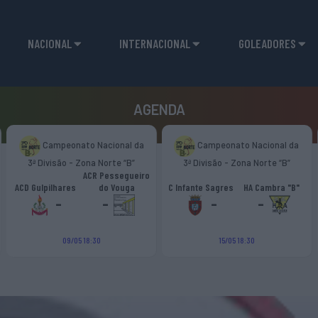
NACIONAL
INTERNACIONAL
GOLEADORES
AGENDA
Campeonato Nacional da
Campeonato Nacional da
3ª Divisão - Zona Norte “B”
3ª Divisão - Zona Norte “B”
ACR Pessegueiro
ACD Gulpilhares
do Vouga
C Infante Sagres
HA Cambra "B"
-
-
-
-
09/05 18:30
15/05 18:30