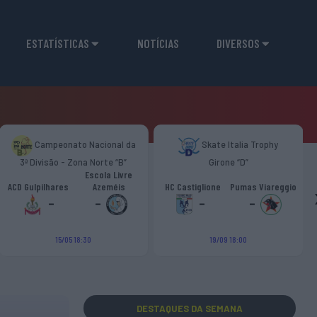
ESTATÍSTICAS
NOTÍCIAS
DIVERSOS
Campeonato Nacional da
Skate Italia Trophy
3ª Divisão - Zona Norte “B”
Girone “D”
Escola Livre
ACD Gulpilhares
Azeméis
HC Castiglione
Pumas Viareggio
-
-
-
-
15/05 18:30
19/09 18:00
DESTAQUES
DA SEMANA