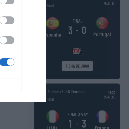
25 JULHO
Fase Final
FINAL
3
0
-
Portugal
Espanha
FICHA DE JOGO
Europeu Sub17 Feminino –
15:30
25 JULHO
Fase Final
FINAL 3º/4º
1
3
-
França
Itália