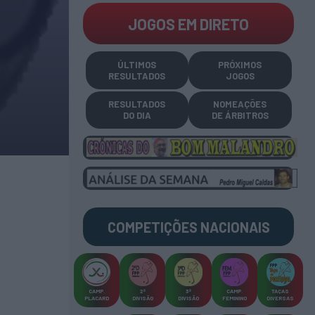
JOGOS EM DIRETO
ÚLTIMOS
PRÓXIMOS
RESULTADOS
JOGOS
RESULTADOS
NOMEAÇÕES
DO DIA
DE ÁRBITROS
COMPETIÇÕES
NACIONAIS
CAMP
.
2ª
3ª
CAMP
.
TAÇAS
PLACARD
DIVISÃO
DIVISÃO
FEMININO
DIVERSAS