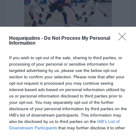
Hoqueipatins -
Do Not Process My Personal
Information
Na Fase de Grupos as equipas tiveram
desempenho algo diferente: 9 vitórias e
If you wish to opt-out of the sale, sharing to third parties, or
1 empate para o Benfica e 7 vitórias, 2
processing of your personal or sensitive information for
targeted advertising by us, please use the below opt-out
empates e 1 derrota para o Barça. Nos
section to confirm your selection. Please note that after your
Quartos de Final, Benfica e Barça
opt-out request is processed you may continue seeing
venceram respetivamente Reus (4-3
interest-based ads based on personal information utilized by
após grandes penalidades) e Sporting
us or personal information disclosed to third parties prior to
(2-0 após prolongamento). Vejamos
your opt-out. You may separately opt-out of the further
abaixo uma série de quadros que
disclosure of your personal information by third parties on the
complementam a informação acima:
IAB’s list of downstream participants. This information may
also be disclosed by us to third parties on the
IAB’s List of
Downstream Participants
that may further disclose it to other
third parties.