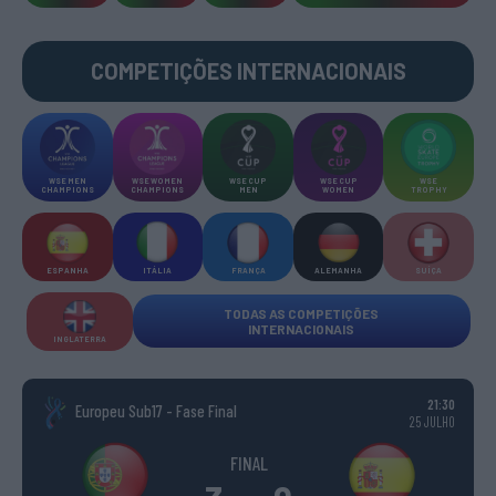
COMPETIÇÕES INTERNACIONAIS
WSE MEN
WSE WOMEN
WSE CUP
WSE CUP
WSE
CHAMPIONS
CHAMPIONS
MEN
WOMEN
TROPHY
ESPANHA
ITÁLIA
FRANÇA
ALEMANHA
SUÍÇA
TODAS AS COMPETIÇÕES
INTERNACIONAIS
INGLATERRA
21:30
Europeu Sub17 - Fase Final
25 JULHO
FINAL