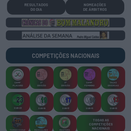
RESULTADOS
NOMEAÇÕES
DO DIA
DE ÁRBITROS
COMPETIÇÕES
NACIONAIS
CAMP
.
2ª
3ª
CAMP
.
TAÇAS
PLACARD
DIVISÃO
DIVISÃO
FEMININO
DIVERSAS
SUB-23
SUB-19
SUB-17
SUB-15
SUB-13
TODAS AS
COMPETIÇÕES
NACIONAIS
TORNEIOS 3x3
MASCULINO
MASTERS