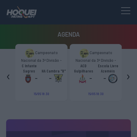
AGENDA
Campeonato
Campeonato
Skate Italia
l da 3ª Divisão -
Nacional da 3ª Divisão -
Trophy Girone “D”
na Norte “B”
Zona Norte “B”
te
ACD
Escola Livre
Pumas
‹
›
s
HA Cambra "B"
Gulpilhares
Azeméis
HC Castiglione
Viareggio
-
-
-
-
-
-
15/05 18:30
15/05 18:30
19/09 18:00