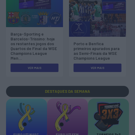
Barça-Sporting e
Barcelos-Trissino: hoje
os restantes jogos dos
Porto e Benfica
Quartos de Final da WSE
primeiros apurados para
Champions League
as Semi-Finais da WSE
Men…
Champions League
VER MAIS
VER MAIS
DESTAQUES
DA SEMANA
EURO U17 MASC.
EURO U17 FEM.
TORNEIOS 3x3