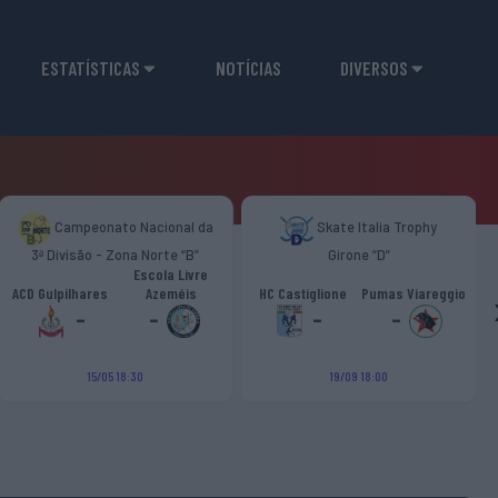
ESTATÍSTICAS
NOTÍCIAS
DIVERSOS
Campeonato Nacional da
Skate Italia Trophy
3ª Divisão - Zona Norte “B”
Girone “D”
Escola Livre
ACD Gulpilhares
Azeméis
HC Castiglione
Pumas Viareggio
-
-
-
-
15/05 18:30
19/09 18:00