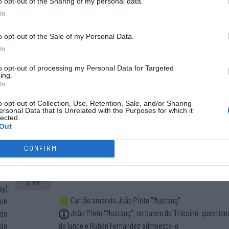
o opt-out of the Sharing of my personal data.
In
o opt-out of the Sale of my Personal Data.
In
Cinco inicial
Início do
1 - Stefano Zampoli ®
to opt-out of processing my Personal Data for Targeted
jogo.
ing.
7 - Giulio Cocco
In
33 - Guilherme Silva
66 - Jordi Méndez
o opt-out of Collection, Use, Retention, Sale, and/or Sharing
ersonal Data that Is Unrelated with the Purposes for which it
71 - Davide Gavioli
lected.
Out
Cartão azul Davide Gavioli
3' 1ªP
Davide Gavioli rasteira "Vieirinha"
CONFIRM
los
les
5' 1ªP
ay)
Cartão amarelo João Pinto "Mustang"
que
João Pinto "Mustang", no banco do Trissino, question
 do
 do
do lance e Rubén Fernández admoesta-o