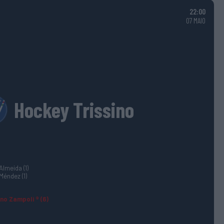
22:00
07 MAIO
Hockey Trissino
lmeida (1)
Méndez (1)
no Zampoli ® (6)