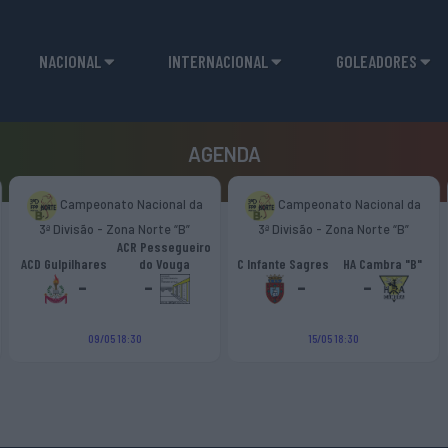
NACIONAL
INTERNACIONAL
GOLEADORES
AGENDA
Campeonato Nacional da
Campeonato Nacional da
3ª Divisão - Zona Norte “B”
3ª Divisão - Zona Norte “B”
ACR Pessegueiro
ACD Gulpilhares
do Vouga
C Infante Sagres
HA Cambra "B"
-
-
-
-
09/05 18:30
15/05 18:30