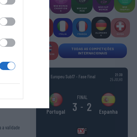
WSE MEN
WSE WOMEN
WSE CUP
WSE
CHAMPION
CHAMPION
WSE CUP
WOMEN
TROPHY
S
S
MEN
ALEMANH
ESPANHA
ITÁLIA
FRANÇA
SUÍÇA
A
TODAS AS COMPETIÇÕES
INTERNACIONAIS
INGLATERR
A
21:30
Europeu Sub17 - Fase Final
25 JULHO
FINAL
3
2
-
Espanha
Portugal
a a validade