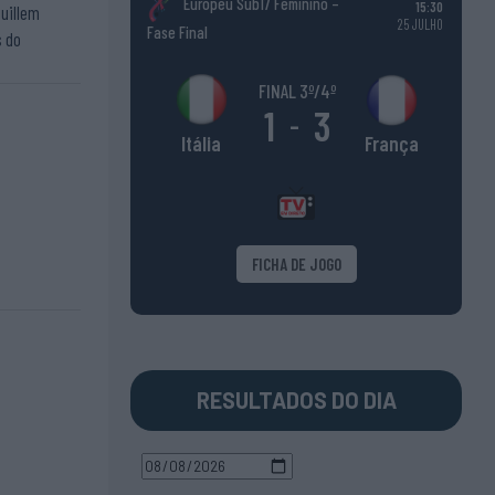
Europeu Sub17 Feminino –
15:30
Guillem
25 JULHO
Fase Final
s do
FINAL 3º/4º
1
3
-
França
Itália
FICHA DE JOGO
RESULTADOS DO DIA