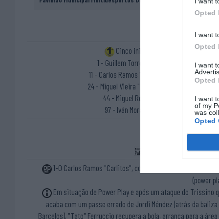
I want t
Opted 
I want t
Opted 
Cinco inicial
1 - Guillem Torrents ®
I want 
Advertis
11 - Carlos Ramos "Carlitos"
Opted 
24 - Miguel Vieira "Vieirinha"
44 - Miguel Rocha
I want t
of my P
97 - Iván Morales
was col
Opted 
Inicio Powerplay OC Barce
1-0 Carlos Ramos "Carlitos", com assistência de Iván Mora
(power pl
Em situação de Power Play e após um ataque do Trissino 
acaba com um passe errado de Jordi Méndez (atrás da baliza
Barcelos), "Tato" Ferruccio recupera a bola, arranca para a área