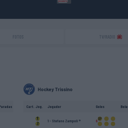
FOTOS
TV/RADIO
Hockey Trissino
Paradas
Cart.
Jog.
Jogador
Golos
Bola
1 - Stefano Zampoli ®
6