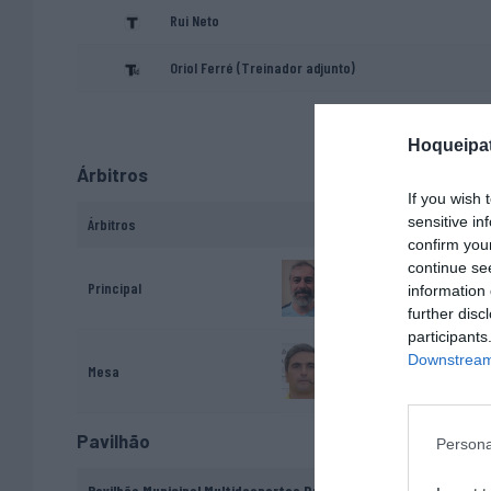
Rui Neto
Oriol Ferré (Treinador adjunto)
Hoqueipat
Árbitros
If you wish 
sensitive in
Árbitros
confirm you
continue se
Rubén Fernández
Principal
information 
further disc
participants
Downstream 
Joaquim Pinto.
Mesa
Pavilhão
Persona
Pavilhão Municipal Multidesportos Dr. Mário Mexia - Coimbra