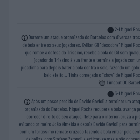
2-1 Miguel Ro
Durante um ataque organizado do Barcelos com diversas tro
de bola entre os seus jogadores, Kyllian Gil "descobre" Miguel Ro
que rompe a defesa do Trissino, recebe a bola de Gil sem qualq
jogador do Trissino à sua frente e termina a jogada com 
picadinha para depois bater a bola contra o solo, fazendo um golo
belo efeito... Tinha começado o "show" de Miguel Ro
Timeout OC Barce
3-1 Miguel Ro
Após um passe perdido de Davide Gavioli a terminar um ata
organizado do Barcelos, Miguel Rocha recupera a bola, avança p
corredor direito do seu ataque, flete para o interior, cruza a pi
evitando primeiro João Almeida e depois Davide Gavioli para termi
com um fortíssimo remate cruzado fazendo a bola entrar pelo cen
da baliza, com Stafano Zampoli a esticar-se mas a não conseg