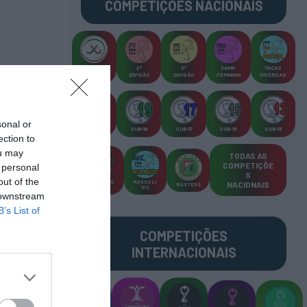
COMPETIÇÕES
NACIONAIS
CAMP
.
2ª
3ª
CAMP
.
TAÇAS
PLACARD
DIVISÃO
DIVISÃO
FEMININO
DIVERSAS
sonal or
SUB-23
SUB-19
SUB-17
SUB-15
SUB-13
ection to
ou may
TODAS AS
COMPETIÇÕE
 personal
S
out of the
TORNEIO
MASCULI
NACIONAIS
MASTERS
S 3x3
NO
 downstream
B’s List of
COMPETIÇÕES
INTERNACIONAIS