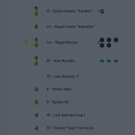
11 - Carlos Ramos "Carlitos"
1
24 - Miguel Vieira "Vieirinha"
44 - Miguel Rocha
5
97 - Iván Morales
27 - Luís Belchior ®
8 - Pedro Silva
9 - Kyllian Gil
19 - Luís Querido (cap.)
77 - Franco "Tato" Ferruccio