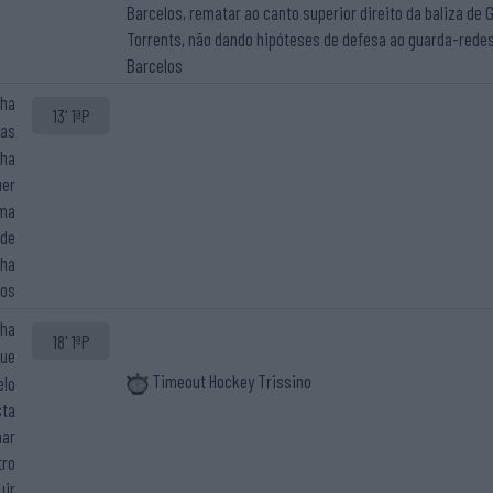
Barcelos, rematar ao canto superior direito da baliza de 
Torrents, não dando hipóteses de defesa ao guarda-rede
Barcelos
cha
13' 1ªP
cas
cha
uer
uma
 de
cha
los
cha
18' 1ªP
que
Timeout Hockey Trissino
elo
sta
nar
tro
uir