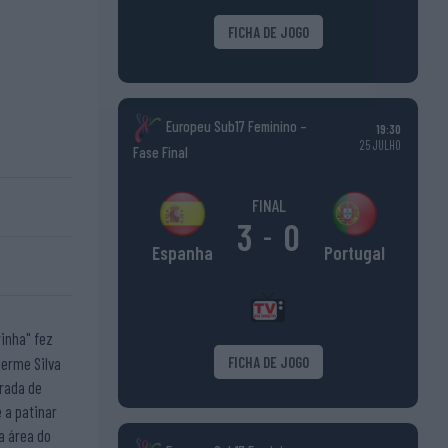
FICHA DE JOGO
Europeu Sub17 Feminino –
19:30
25 JULHO
Fase Final
FINAL
3
0
-
Portugal
Espanha
inha" fez
herme Silva
FICHA DE JOGO
trada de
 a patinar
a área do