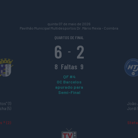
quinta 07 de maio de 2026
Pavilhão Municipal Multidesportos Dr. Mário Mexia - Coimbra
QUARTOS DE FINAL
6
2
-
8
Faltas
9
QF #4
OC Barcelos
apurado para
Semi-Final
os" (1)
João A
cha (5)
Jordi 
s ® (2)
Stefa