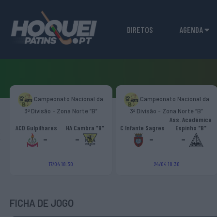
DIRETOS
AGENDA
Campeonato Nacional da
Campeonato Nacional da
3ª Divisão - Zona Norte “B”
3ª Divisão - Zona Norte “B”
Ass. Académica
‹
ACD Gulpilhares
HA Cambra "B"
C Infante Sagres
Espinho "B"
-
-
-
-
17/04 18:30
24/04 18:30
FICHA DE JOGO