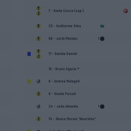
7 - Giulio Cocco (cap.)
33 - Guilherme Silva
66 - Jordi Méndez
1
71 - Davide Gavioli
10 - Bruno Sgaria ®
6 - Andrea Malagoli
8 - Gioele Piccoli
24 - João Almeida
1
74 - Álvaro Morais "Alvarinho"