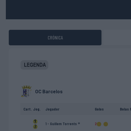
CRÓNICA
OC Barcelos
Cart.
Jog.
Jogador
Golos
Bolas 
1 - Guillem Torrents ®
2