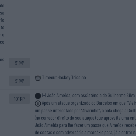
 do
ssa
rio
nto
r o
cco
los
5' 1ªP
Timeout Hockey Trissino
9' 1ªP
1-1 João Almeida, com assistência de Guilherme Silva
10' 1ªP
Após um ataque organizado do Barcelos em que "Vieir
um passe intercetado por "Alvarinho", a bola chega a Guil
(no corredor direito do seu ataque) que aproveita uma en
João Almeida para lhe fazer um passe que Almeida recebe
de costas e sem adversário a marcá-lo para, já a entrar n