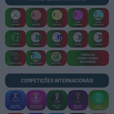
CAMP
.
2ª
3ª
CAMP
.
TAÇAS
PLACARD
DIVISÃO
DIVISÃO
FEMININO
DIVERSAS
SUB-23
SUB-19
SUB-17
SUB-15
SUB-13
TODAS AS
COMPETIÇÕES
NACIONAIS
TORNEIOS 3x3
MASCULINO
MASTERS
COMPETIÇÕES INTERNACIONAIS
WSE MEN
WSE WOMEN
WSE CUP
WSE CUP
WSE
CHAMPIONS
CHAMPIONS
MEN
WOMEN
TROPHY