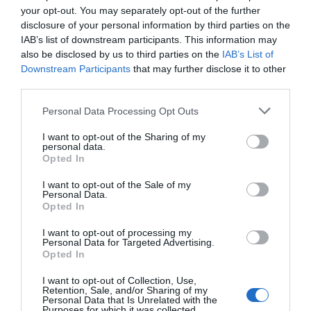
your opt-out. You may separately opt-out of the further
disclosure of your personal information by third parties on the
IAB’s list of downstream participants. This information may
also be disclosed by us to third parties on the
IAB’s List of
Downstream Participants
that may further disclose it to other
third parties.
Análise da Semana:
Análise da Semana:
Portugal-Espanha,
Personal Data Processing Opt Outs
Valongo-Turquel,
Campeonato Europeu
Campeonato Placard…
Feminino…
I want to opt-out of the Sharing of my
personal data.
VER MAIS
VER MAIS
Opted In
I want to opt-out of the Sale of my
Personal Data.
Opted In
I want to opt-out of processing my
Personal Data for Targeted Advertising.
Opted In
I want to opt-out of Collection, Use,
Análise da Semana:
Análise da Semana:
Retention, Sale, and/or Sharing of my
Sanjoanense-Valongo,
Parede-Paço de Arcos,
Personal Data that Is Unrelated with the
Taça de Portugal...
2ª Divisão Zona Sul
Purposes for which it was collected.