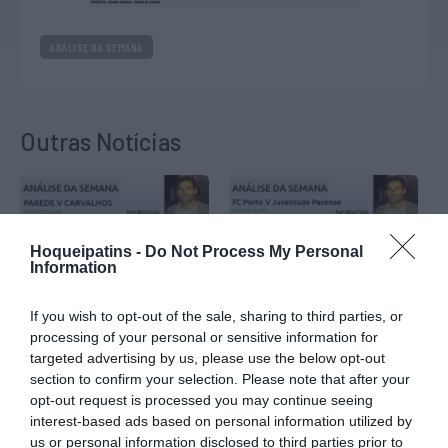
ANÁLISE DA SEMANA
Outras Notícias
Hoqueipatins -
Do Not Process My Personal
Information
If you wish to opt-out of the sale, sharing to third parties, or
Análise da Semana:
Análise da Semana:
processing of your personal or sensitive information for
Parede-Carvalhos, Taça
Porto-Pacense,
de Portugal…
Campeonato Placard…
targeted advertising by us, please use the below opt-out
section to confirm your selection. Please note that after your
VER MAIS
VER MAIS
opt-out request is processed you may continue seeing
interest-based ads based on personal information utilized by
us or personal information disclosed to third parties prior to