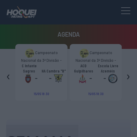
AGENDA
to
Campeonato
Campeonato
são -
Nacional da 3ª Divisão -
Nacional da 3ª Divisão -
T
CR
Zona Norte “B”
Zona Norte “B”
C Infante
ACD
Escola Livre
gueiro
‹
›
Sagres
HA Cambra "B"
Gulpilhares
Azeméis
HC Cas
ouga
-
-
-
-
15/05 18:30
15/05 18:30