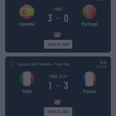
FINAL
3
0
-
Espanha
Portugal
FICHA DE JOGO
15:30
Europeu Sub17 Feminino – Fase Final
25 JULHO
FINAL 3º/4º
1
3
-
Itália
França
FICHA DE JOGO