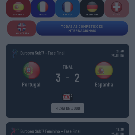
ESPANHA
ITÁLIA
FRANÇA
ALEMANHA
SUÍÇA
TODAS AS COMPETIÇÕES
INTERNACIONAIS
INGLATERRA
21:30
Europeu Sub17 - Fase Final
25 JULHO
FINAL
3
2
-
Portugal
Espanha
FICHA DE JOGO
19:30
Europeu Sub17 Feminino – Fase Final
25 JULHO