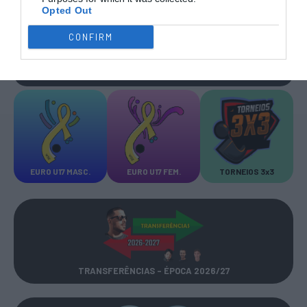
Opted Out
VER MAIS
VER MAIS
CONFIRM
DESTAQUES
DA SEMANA
EURO U17 MASC.
EURO U17 FEM.
TORNEIOS 3x3
TRANSFERÊNCIAS - ÉPOCA 2026/27