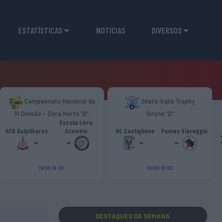
ESTATÍSTICAS
NOTÍCIAS
DIVERSOS
Campeonato Nacional da
Skate Italia Trophy
3ª Divisão - Zona Norte “B”
Girone “D”
Escola Livre
ACD Gulpilhares
Azeméis
HC Castiglione
Pumas Viareggio
-
-
-
-
15/05 18:30
19/09 18:00
DESTAQUES
DA SEMANA