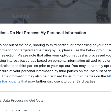
ins -
Do Not Process My Personal Information
to opt-out of the sale, sharing to third parties, or processing of your per
tins.pt” formada por Ricardo Paulino e Mário 
formation for targeted advertising by us, please use the below opt-out s
Lota para seguir em direto todos os jogos… Cli
r selection. Please note that after your opt-out request is processed y
nossa página do torneio.
eing interest-based ads based on personal information utilized by us or
disclosed to third parties prior to your opt-out. You may separately opt-
losure of your personal information by third parties on the IAB’s list of
. This information may also be disclosed by us to third parties on the
IA
Participants
that may further disclose it to other third parties.
l Data Processing Opt Outs