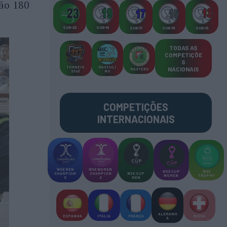
ão 180
SUB-23
SUB-19
SUB-17
SUB-15
SUB-13
TODAS AS
COMPETIÇÕE
S
TORNEIO
MASCULI
NACIONAIS
MASTERS
S 3x3
NO
COMPETIÇÕES
INTERNACIONAIS
WSE MEN
WSE WOMEN
WSE CUP
WSE
CHAMPION
CHAMPION
WSE CUP
WOMEN
TROPHY
S
S
MEN
ALEMANH
ESPANHA
ITÁLIA
FRANÇA
SUÍÇA
A