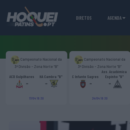
DIRETOS
AGENDA
Campeonato Nacional da
Campeonato Nacional da
3ª Divisão - Zona Norte “B”
3ª Divisão - Zona Norte “B”
Ass. Académica
‹
ACD Gulpilhares
HA Cambra "B"
C Infante Sagres
Espinho "B"
-
-
-
-
17/04 18:30
24/04 18:30