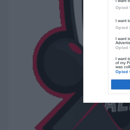
I want t
Opted 
I want t
Opted 
I want 
Advertis
Opted 
I want t
of my P
was col
Opted 