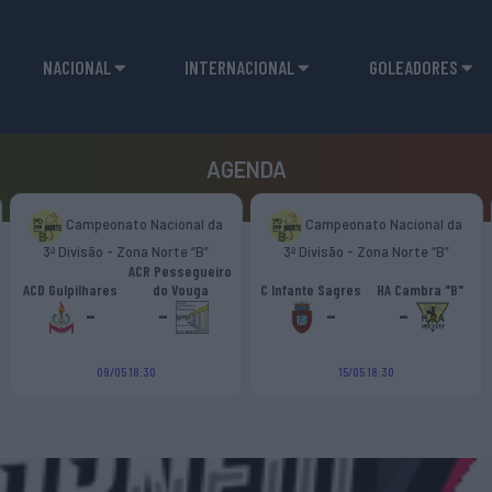
NACIONAL
INTERNACIONAL
GOLEADORES
AGENDA
Campeonato Nacional da
Campeonato Nacional da
3ª Divisão - Zona Norte “B”
3ª Divisão - Zona Norte “B”
ACR Pessegueiro
ACD Gulpilhares
do Vouga
C Infante Sagres
HA Cambra "B"
-
-
-
-
09/05 18:30
15/05 18:30