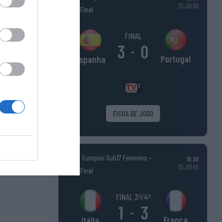
25 JULHO
Fase Final
FINAL
3
0
-
Portugal
Espanha
FICHA DE JOGO
Europeu Sub17 Feminino –
15:30
25 JULHO
Fase Final
FINAL 3º/4º
1
3
-
França
Itália