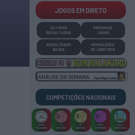
JOGOS EM DIRETO
ÚLTIMOS
PRÓXIMOS
RESULTADOS
JOGOS
RESULTADOS
NOMEAÇÕES
DO DIA
DE ÁRBITROS
COMPETIÇÕES
NACIONAIS
CAMP
.
2ª
3ª
CAMP
.
TAÇAS
PLACARD
DIVISÃO
DIVISÃO
FEMININO
DIVERSAS