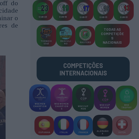
off do
cidade
minar o
SUB-23
SUB-19
SUB-17
SUB-15
SUB-13
res de
TODAS AS
COMPETIÇÕE
S
TORNEIO
MASCULI
NACIONAIS
MASTERS
S 3x3
NO
COMPETIÇÕES
INTERNACIONAIS
WSE MEN
WSE WOMEN
WSE CUP
WSE
CHAMPION
CHAMPION
WSE CUP
WOMEN
TROPHY
S
S
MEN
ALEMANH
ESPANHA
ITÁLIA
FRANÇA
SUÍÇA
A