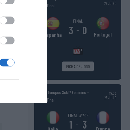
25 JULHO
Fase Final
FINAL
3
0
-
Portugal
Espanha
FICHA DE JOGO
Europeu Sub17 Feminino –
15:30
25 JULHO
Fase Final
FINAL 3º/4º
1
3
-
França
Itália