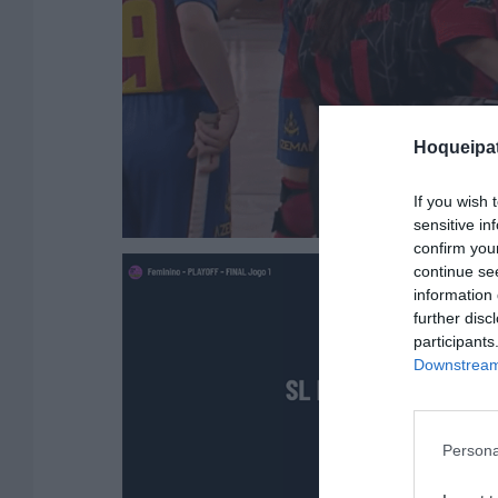
Hoqueipat
If you wish 
sensitive in
confirm you
continue se
information 
further disc
participants
Downstream 
Persona