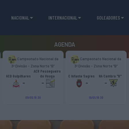
NACIONAL
INTERNACIONAL
GOLEADORES
AGENDA
Campeonato Nacional da
Campeonato Nacional da
3ª Divisão - Zona Norte “B”
3ª Divisão - Zona Norte “B”
ACR Pessegueiro
ACD Gulpilhares
do Vouga
C Infante Sagres
HA Cambra "B"
-
-
-
-
09/05 18:30
15/05 18:30