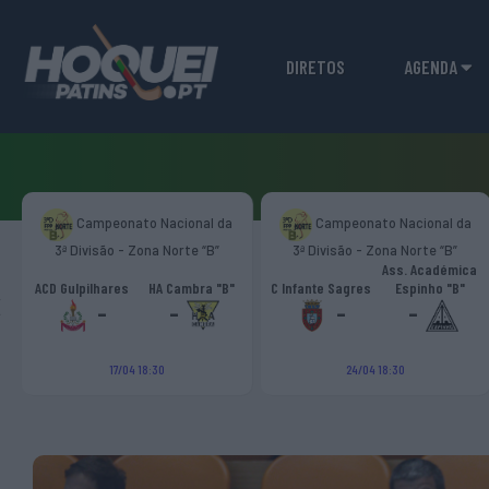
DIRETOS
AGENDA
Campeonato Nacional da
Campeonato Nacional da
3ª Divisão - Zona Norte “B”
3ª Divisão - Zona Norte “B”
Ass. Académica
‹
ACD Gulpilhares
HA Cambra "B"
C Infante Sagres
Espinho "B"
-
-
-
-
17/04 18:30
24/04 18:30