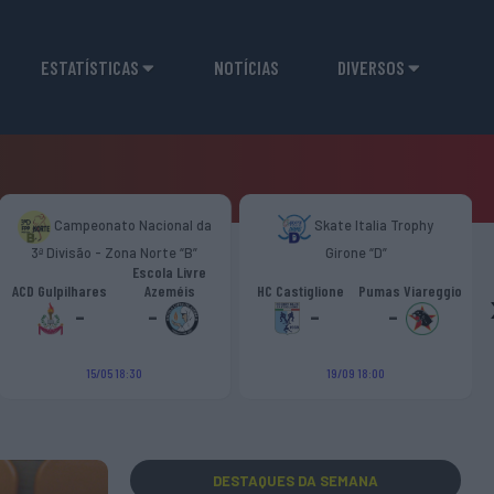
ESTATÍSTICAS
NOTÍCIAS
DIVERSOS
Campeonato Nacional da
Skate Italia Trophy
3ª Divisão - Zona Norte “B”
Girone “D”
Escola Livre
ACD Gulpilhares
Azeméis
HC Castiglione
Pumas Viareggio
-
-
-
-
15/05 18:30
19/09 18:00
DESTAQUES
DA SEMANA