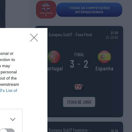
TODAS AS COMPETIÇÕES
INTERNACIONAIS
INGLATERR
A
21:30
Europeu Sub17 - Fase Final
25 JULHO
sonal or
FINAL
ection to
3
2
-
ou may
Espanha
Portugal
 personal
out of the
 downstream
B’s List of
FICHA DE JOGO
Europeu Sub17 Feminino –
19:30