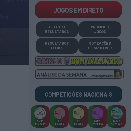
JOGOS EM DIRETO
ÚLTIMOS
PRÓXIMOS
RESULTADOS
JOGOS
RESULTADOS
NOMEAÇÕES
DO DIA
DE ÁRBITROS
COMPETIÇÕES
NACIONAIS
CAMP
.
2ª
3ª
CAMP
.
TAÇAS
PLACARD
DIVISÃO
DIVISÃO
FEMININO
DIVERSAS