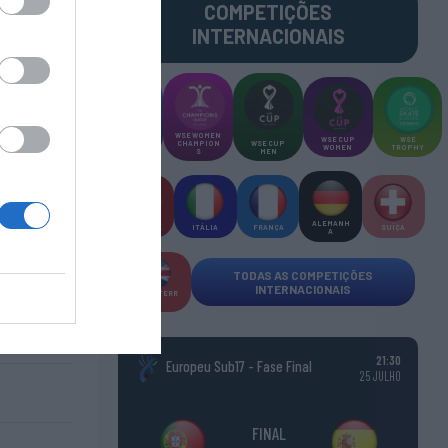
COMPETIÇÕES
INTERNACIONAIS
WSE MEN
WSE WOMEN
WSE CUP
WSE
CHAMPION
CHAMPION
WSE CUP
WOMEN
TROPHY
S
S
MEN
ALEMANH
ESPANHA
ITÁLIA
FRANÇA
SUÍÇA
A
TODAS AS COMPETIÇÕES
INTERNACIONAIS
INGLATERR
A
21:30
Europeu Sub17 - Fase Final
25 JULHO
FINAL