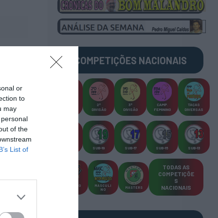
COMPETIÇÕES
NACIONAIS
sonal or
ection to
CAMP
.
2ª
3ª
CAMP
.
TAÇAS
ou may
PLACARD
DIVISÃO
DIVISÃO
FEMININO
DIVERSAS
 personal
out of the
 downstream
SUB-23
B’s List of
SUB-19
SUB-17
SUB-15
SUB-13
TODAS AS
COMPETIÇÕE
S
TORNEIO
MASCULI
NACIONAIS
MASTERS
S 3x3
NO