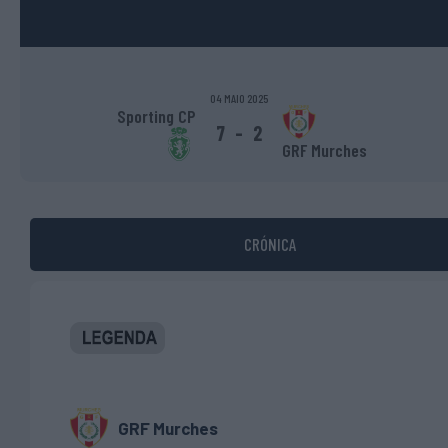
04 MAIO 2025
Sporting CP
7
-
2
GRF Murches
CRÓNICA
GRF Murches