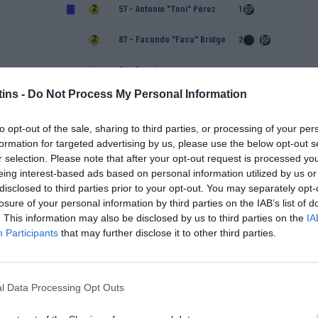
57 - Antonio "Toni" Pérez
1
87 - Facundo "Facu" Bridge
2
Edo Bosch
ins -
Do Not Process My Personal Information
Jorge Vieira (Treinador
adjunto)
to opt-out of the sale, sharing to third parties, or processing of your per
formation for targeted advertising by us, please use the below opt-out s
r selection. Please note that after your opt-out request is processed y
eing interest-based ads based on personal information utilized by us or
disclosed to third parties prior to your opt-out. You may separately opt-
losure of your personal information by third parties on the IAB’s list of
. This information may also be disclosed by us to third parties on the
IA
Participants
that may further disclose it to other third parties.
Miguel Guilherme
l Data Processing Opt Outs
Gonçalo Ramires