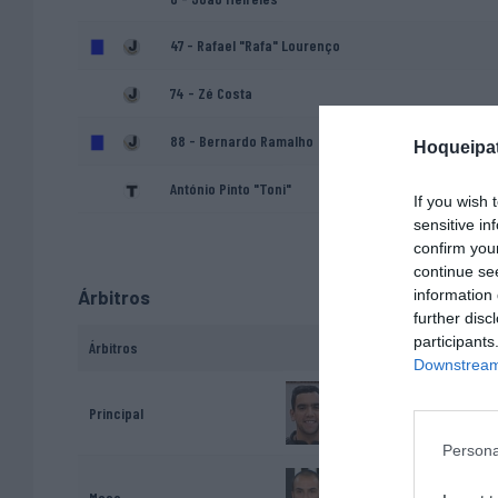
47 - Rafael "Rafa" Lourenço
74 - Zé Costa
88 - Bernardo Ramalho
Hoqueipat
António Pinto "Toni"
If you wish 
sensitive in
confirm you
continue se
information 
Árbitros
further disc
participants
Árbitros
Downstream 
Bruno Henriques
Principal
Persona
André Pagaime
Mesa