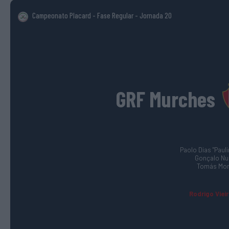
Campeonato Placard - Fase Regular
- Jornada 20
GRF Murches
Paolo Dias "Paulin
Gonçalo Nun
Tomás More
Rodrigo Vieir