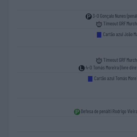
3-0 Gonçalo Nunes (penál
Timeout GRF Murc
Cartão azul João M
Timeout GRF Murc
4-0 Tomás Moreira (livre dire
Cartão azul Tomás More
Defesa de penálti Rodrigo Vieir