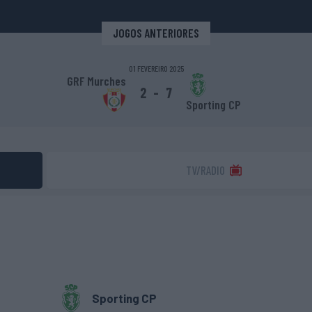
JOGOS ANTERIORES
01 FEVEREIRO 2025
GRF Murches
2
-
7
Sporting CP
TV/RADIO
Sporting CP