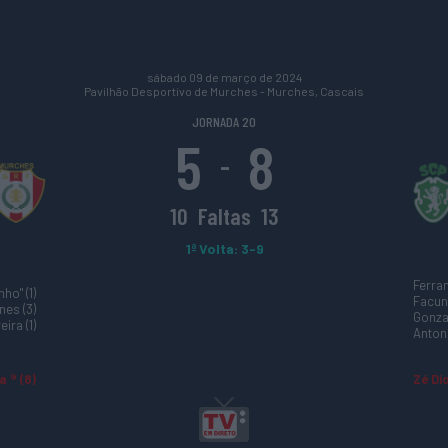
sábado 09 de março de 2024
Pavilhão Desportivo de Murches - Murches, Cascais
JORNADA 20
5
8
-
10
Faltas
13
1ª Volta: 3-9
Ferran
ho" (1)
Facund
es (3)
Gonzal
ira (1)
Antoni
a ® (8)
Zé Di