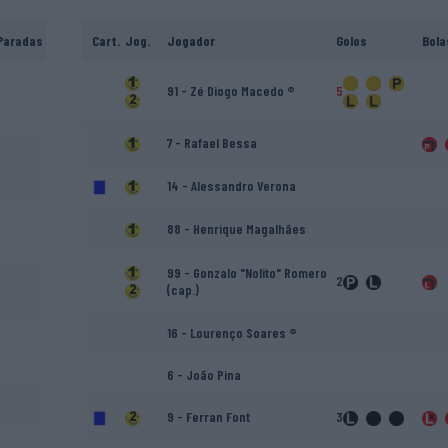
Paradas
Cart.
Jog.
Jogador
Golos
Bola
91 - Zé Diogo Macedo ®
5
7 - Rafael Bessa
14 - Alessandro Verona
88 - Henrique Magalhães
99 - Gonzalo "Nolito" Romero
2
(cap.)
16 - Lourenço Soares ®
6 - João Pina
9 - Ferran Font
3