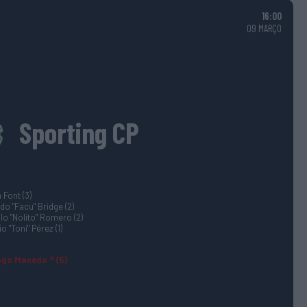
16:00
09 MARÇO
Sporting CP
 Font (3)
o "Facu" Bridge (2)
o "Nolito" Romero (2)
o "Toni" Pérez (1)
ogo Macedo ® (5)