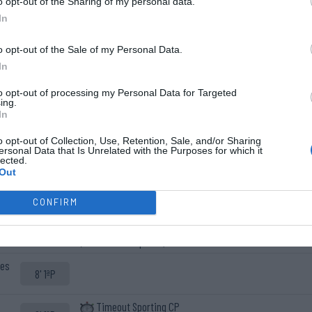
o opt-out of the Sharing of my personal data.
In
o opt-out of the Sale of my Personal Data.
In
to opt-out of processing my Personal Data for Targeted
ing.
In
o opt-out of Collection, Use, Retention, Sale, and/or Sharing
ersonal Data that Is Unrelated with the Purposes for which it
Início do jogo.
lected.
Out
ho"
1' 1ªP
CONFIRM
Penálti falhado Rafael Bessa
4' 1ªP
(Bola na barra/poste)
nes
8' 1ªP
Timeout Sporting CP