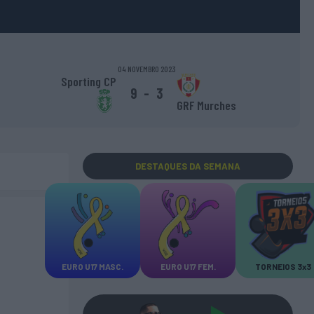
04 NOVEMBRO 2023
Sporting CP
9
-
3
GRF Murches
DESTAQUES
DA SEMANA
EURO U17 MASC.
EURO U17 FEM.
TORNEIOS 3x3