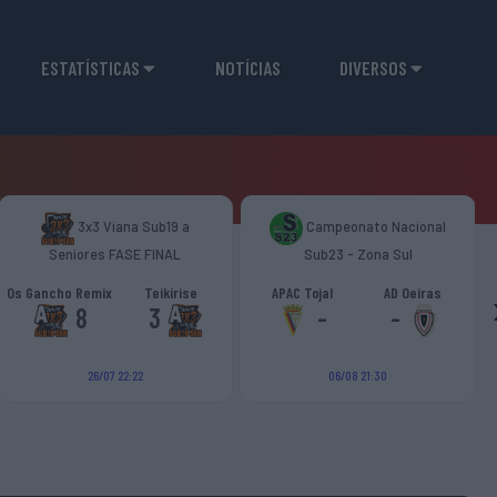
ESTATÍSTICAS
NOTÍCIAS
DIVERSOS
3x3 Viana Sub19 a
Campeonato Nacional
Seniores FASE FINAL
Sub23 - Zona Sul
Os Gancho Remix
Teikirise
APAC Tojal
AD Oeiras
8
3
-
-
26/07 22:22
06/08 21:30