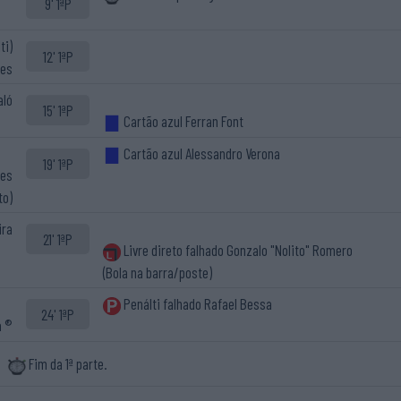
9' 1ªP
ti)
12' 1ªP
hes
aló
15' 1ªP
Cartão azul Ferran Font
Cartão azul Alessandro Verona
19' 1ªP
hes
to)
ira
21' 1ªP
Livre direto falhado Gonzalo "Nolito" Romero
(Bola na barra/poste)
Penálti falhado Rafael Bessa
24' 1ªP
a ®
Fim da 1ª parte.