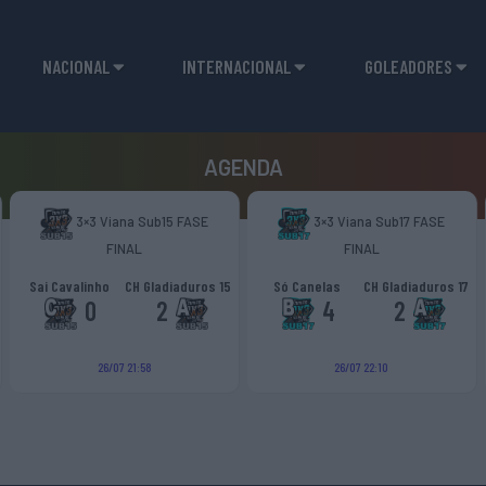
NACIONAL
INTERNACIONAL
GOLEADORES
AGENDA
3×3 Viana Sub15 FASE
3×3 Viana Sub17 FASE
FINAL
FINAL
Sai Cavalinho
CH Gladiaduros 15
Só Canelas
CH Gladiaduros 17
0
2
4
2
26/07 21:58
26/07 22:10