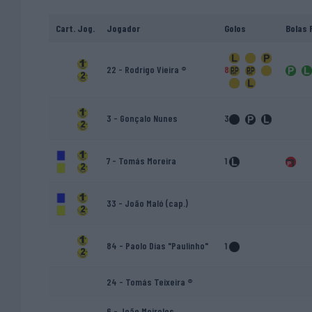
Cart.
Jog.
Jogador
Golos
Bolas 
22 - Rodrigo Vieira ®
8
3 - Gonçalo Nunes
3
7 - Tomás Moreira
1
33 - João Maló (cap.)
84 - Paolo Dias "Paulinho"
1
24 - Tomás Teixeira ®
6 - João Meireles