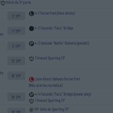
Início da 2ª parte.
4-1 Ferran Font (livre direto)
2' 2ªP
4-2 Facundo "Facu" Bridge
3' 2ªP
hes
4-3 Gonzalo "Nolito" Romero (penálti)
3' 2ªP
Timeout Sporting CP
13' 2ªP
lho
16' 2ªP
Livre direto falhado Ferran Font
(Não acertou na baliza)
4-4 Facundo "Facu" Bridge (power play)
16' 2ªP
Timeout Sporting CP
10ª falta de Sporting CP
18' 2ªP