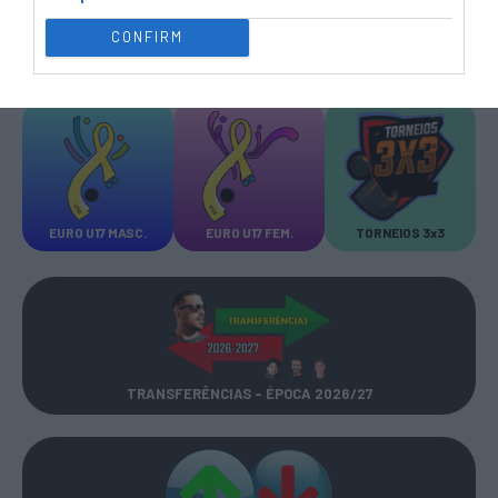
CONFIRM
DESTAQUES
DA SEMANA
EURO U17 MASC.
EURO U17 FEM.
TORNEIOS 3x3
TRANSFERÊNCIAS - ÉPOCA 2026/27