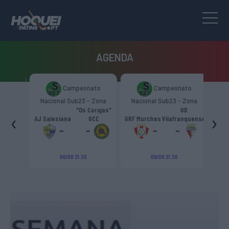
AGENDA
to
Campeonato
Campeonato
Zona
Nacional Sub23 - Zona
Nacional Sub23 - Zona
Nac
Sul
Sul
"Os Corujas"
UD
‹
›
ntra
AJ Salesiana
GCC
GRF Murches
Vilafranquense
AD 
-
-
-
-
06/08 21:30
06/08 21:30