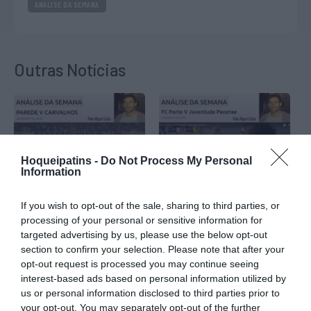
ANÁLISE DA SEMANA
Outras Notícias
Hoqueipatins -
Do Not Process My Personal
Information
Análise da Semana:
Análise da Semana:
If you wish to opt-out of the sale, sharing to third parties, or
Parede-Carvalhos, Taça
Porto-Pacense,
de Portugal…
Campeonato Placard…
processing of your personal or sensitive information for
targeted advertising by us, please use the below opt-out
VER MAIS
VER MAIS
section to confirm your selection. Please note that after your
opt-out request is processed you may continue seeing
interest-based ads based on personal information utilized by
us or personal information disclosed to third parties prior to
your opt-out. You may separately opt-out of the further