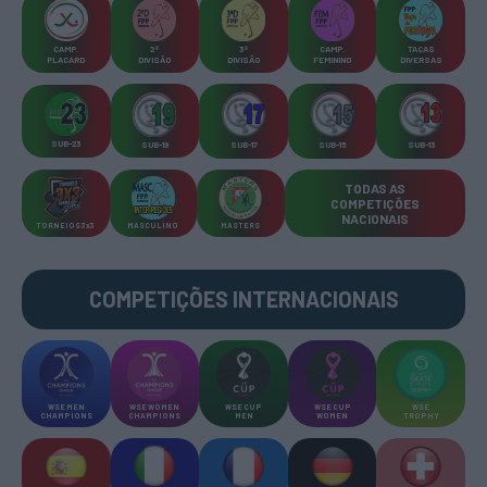
CAMP
.
2ª
3ª
CAMP
.
TAÇAS
PLACARD
DIVISÃO
DIVISÃO
FEMININO
DIVERSAS
SUB-23
SUB-19
SUB-17
SUB-15
SUB-13
TODAS AS
COMPETIÇÕES
NACIONAIS
TORNEIOS 3x3
MASCULINO
MASTERS
COMPETIÇÕES INTERNACIONAIS
WSE MEN
WSE WOMEN
WSE CUP
WSE CUP
WSE
CHAMPIONS
CHAMPIONS
MEN
WOMEN
TROPHY