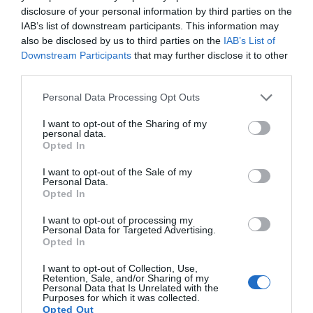
disclosure of your personal information by third parties on the
IAB’s list of downstream participants. This information may
also be disclosed by us to third parties on the
IAB’s List of
Downstream Participants
that may further disclose it to other
Análise da Semana:
third parties.
Análise da Semana:
Portugal-Espanha,
Valongo-Turquel,
Campeonato Europeu
Personal Data Processing Opt Outs
Campeonato Placard…
Feminino…
I want to opt-out of the Sharing of my
VER MAIS
VER MAIS
personal data.
Opted In
I want to opt-out of the Sale of my
Personal Data.
Opted In
I want to opt-out of processing my
Personal Data for Targeted Advertising.
Opted In
Análise da Semana:
Análise da Semana:
I want to opt-out of Collection, Use,
Sanjoanense-Valongo,
Parede-Paço de Arcos,
Retention, Sale, and/or Sharing of my
Taça de Portugal...
2ª Divisão Zona Sul
Personal Data that Is Unrelated with the
Purposes for which it was collected.
VER MAIS
VER MAIS
Opted Out