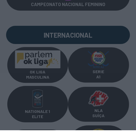
CAMPEONATO NACIONAL FEMININO
INTERNACIONAL
SERIE
OK LIGA
A1
MASCULINA
NLA
NATIONALE 1
SUÍÇA
ELITE