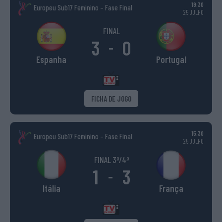
19:30
Europeu Sub17 Feminino – Fase Final
25 JULHO
FINAL
3
0
-
Espanha
Portugal
FICHA DE JOGO
15:30
Europeu Sub17 Feminino – Fase Final
25 JULHO
FINAL 3º/4º
1
3
-
Itália
França