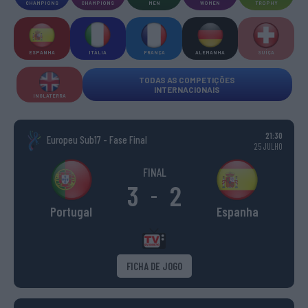
CHAMPIONS
CHAMPIONS
MEN
WOMEN
TROPHY
ESPANHA
ITÁLIA
FRANÇA
ALEMANHA
SUÍÇA
TODAS AS COMPETIÇÕES
INTERNACIONAIS
INGLATERRA
21:30
Europeu Sub17 - Fase Final
25 JULHO
FINAL
3
2
-
Portugal
Espanha
FICHA DE JOGO