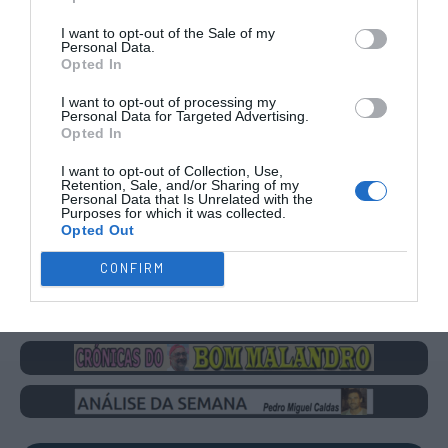
I want to opt-out of the Sale of my
Personal Data.
Opted In
I want to opt-out of processing my
Personal Data for Targeted Advertising.
CAMPEÕES, SUBIDAS E DESCIDAS
2025-26
Opted In
I want to opt-out of Collection, Use,
JOGOS EM DIRETO
Retention, Sale, and/or Sharing of my
Personal Data that Is Unrelated with the
Purposes for which it was collected.
Opted Out
ÚLTIMOS
PRÓXIMOS
RESULTADOS
JOGOS
CONFIRM
RESULTADOS
NOMEAÇÕES
DO DIA
DE ÁRBITROS