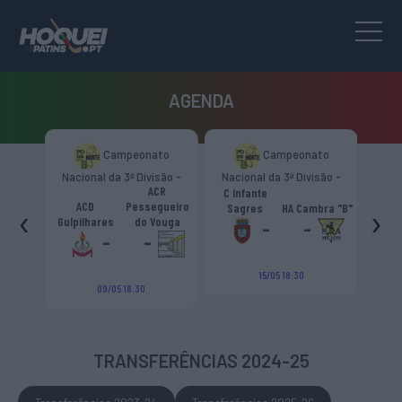
AGENDA
ampeonato
Campeonato
Campeonato
da 3ª Divisão -
Nacional da 3ª Divisão -
Nacional da 3ª Divisão -
ACR
 Norte “B”
Zona Norte “B”
Zona Norte “B”
C Infante
ACD
Escola Livre
Pessegueiro
‹
›
Sagres
HA Cambra "B"
Gulpilhares
Azeméis
s
do Vouga
-
-
-
-
-
-
15/05 18:30
15/05 18:30
/05 18:30
TRANSFERÊNCIAS 2024-25