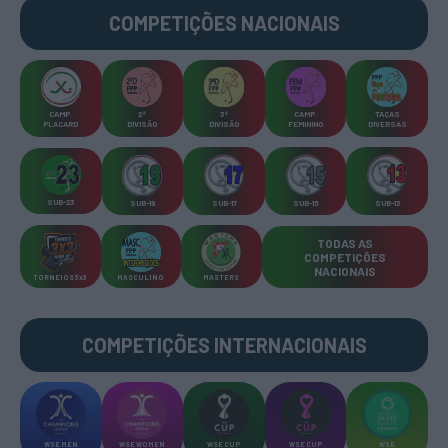
COMPETIÇÕES
NACIONAIS
CAMP
.
2ª
3ª
CAMP
.
TAÇAS
PLACARD
DIVISÃO
DIVISÃO
FEMININO
DIVERSAS
SUB-23
SUB-19
SUB-17
SUB-15
SUB-13
TODAS AS
COMPETIÇÕES
NACIONAIS
TORNEIOS 3x3
MASCULINO
MASTERS
COMPETIÇÕES INTERNACIONAIS
WSE MEN
WSE WOMEN
WSE CUP
WSE CUP
WSE