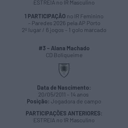
ESTREIA no IR Masculino
1 PARTICIPAÇÃO
no IR Feminino
– Paredes 2026 pela AP Porto
2º lugar / 6 jogos – 1 golo marcado
#3 – Alana Machado
CD Boliqueime
Data de Nascimento:
20/05/2011 – 14 anos
Posição:
Jogadora de campo
PARTICIPAÇÕES ANTERIORES:
ESTREIA no IR Masculino