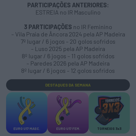
PARTICIPAÇÕES ANTERIORES:
ESTREIA no IR Masculino
3 PARTICIPAÇÕES
no IR Feminino
– Vila Praia de Âncora 2024 pela AP Madeira
7º lugar / 6 jogos – 20 golos sofridos
– Luso 2025 pela AP Madeira
8º lugar / 6 jogos – 11 golos sofridos
– Paredes 2026 pela AP Madeira
8º lugar / 6 jogos – 12 golos sofridos
DESTAQUES
DA SEMANA
EURO U17 MASC.
EURO U17 FEM.
TORNEIOS 3x3