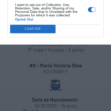
1 PARTICIPAÇÃO
no IR Masculino
I want to opt-out of Collection, Use,
– Vila Praia de Âncora 2025 pela OVF / FPP
Retention, Sale, and/or Sharing of my
Personal Data that Is Unrelated with the
11º lugar / 5 jogos – 3 golos marcados
Purposes for which it was collected.
Opted Out
2 PARTICIPAÇÕES
no IR Feminino
CONFIRM
– Luso 2025 pela AP Porto
3º lugar / 6 jogos – 5 golos marcados
– Paredes 2026 pela AP Porto
2º lugar / 6 jogos – 3 golos
#9 – Maria Victória Silva
GD CRIAR-T
Data de Nascimento:
12/12/2010 – 15 anos