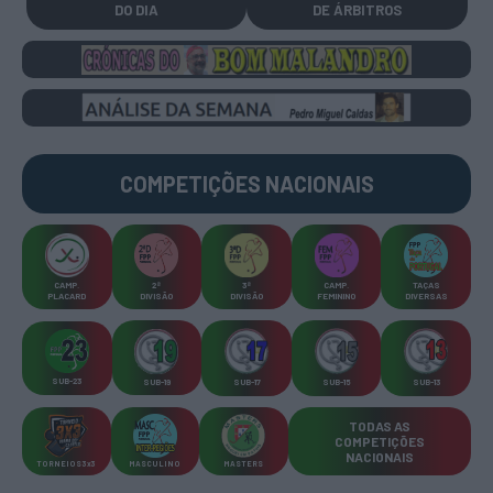
DO DIA
DE ÁRBITROS
COMPETIÇÕES
NACIONAIS
CAMP
.
2ª
3ª
CAMP
.
TAÇAS
PLACARD
DIVISÃO
DIVISÃO
FEMININO
DIVERSAS
SUB-23
SUB-19
SUB-17
SUB-15
SUB-13
TODAS AS
COMPETIÇÕES
NACIONAIS
TORNEIOS 3x3
MASCULINO
MASTERS