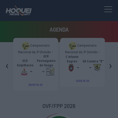
AGENDA
nato
Campeonato
Campeonato
visão -
Nacional da 3ª Divisão -
Nacional da 3ª Divisão -
ACR
“B”
Zona Norte “B”
Zona Norte “B”
C Infante
ACD
Escola Livre
segueiro
‹
›
Sagres
HA Cambra "B"
Gulpilhares
Azeméis
HC C
 Vouga
-
-
-
-
-
15/05 18:30
15/05 18:30
OVF/FPP 2026