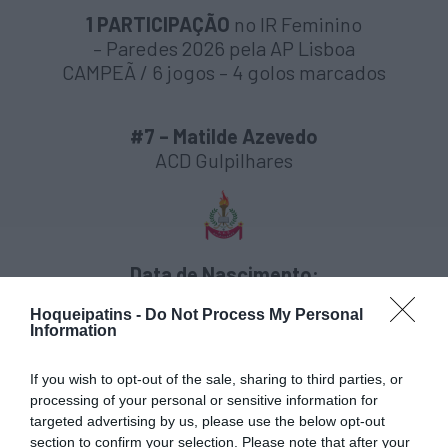
1 PARTICIPAÇÃO
no IR Feminino
– Paredes 2026 pela AP Lisboa
CAMPEÃ / 6 jogos – 4 golos marcados
#7 – Matilde Azevedo
ACD Gulpilhares
Data de Nascimento:
26/11/2010 – 15 anos
Hoqueipatins -
Do Not Process My Personal
Posição:
Jogadora de campo
Information
PARTICIPAÇÕES ANTERIORES:
If you wish to opt-out of the sale, sharing to third parties, or
1 PARTICIPAÇÃO
no IR Masculino
processing of your personal or sensitive information for
– Vila Praia de Âncora 2025 pela OVF / FPP
targeted advertising by us, please use the below opt-out
11º lugar / 5 jogos – 3 golos marcados
section to confirm your selection. Please note that after your