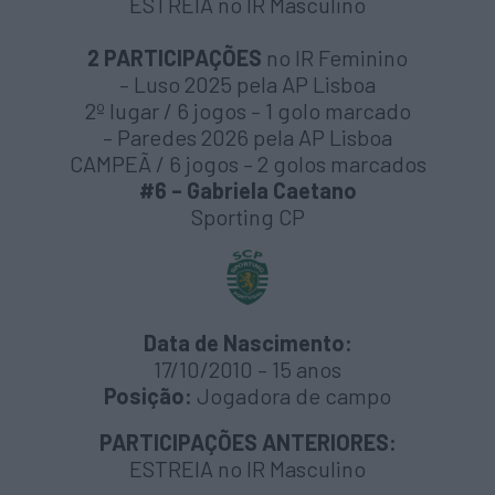
ESTREIA no IR Masculino
2 PARTICIPAÇÕES
no IR Feminino
– Luso 2025 pela AP Lisboa
2º lugar / 6 jogos – 1 golo marcado
– Paredes 2026 pela AP Lisboa
CAMPEÃ / 6 jogos – 2 golos marcados
#6 – Gabriela Caetano
Sporting CP
Data de Nascimento:
17/10/2010 – 15 anos
Posição:
Jogadora de campo
PARTICIPAÇÕES ANTERIORES:
ESTREIA no IR Masculino